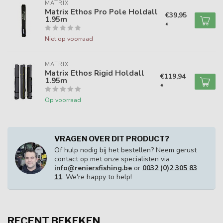
MATRIX
Matrix Ethos Pro Pole Holdall
€39,95
1.95m
*
Niet op voorraad
MATRIX
Matrix Ethos Rigid Holdall
€119,94
1.95m
*
Op voorraad
VRAGEN OVER DIT PRODUCT?
Of hulp nodig bij het bestellen? Neem gerust
contact op met onze specialisten via
info@reniersfishing.be
or
0032 (0)2 305 83
11
. We're happy to help!
RECENT BEKEKEN