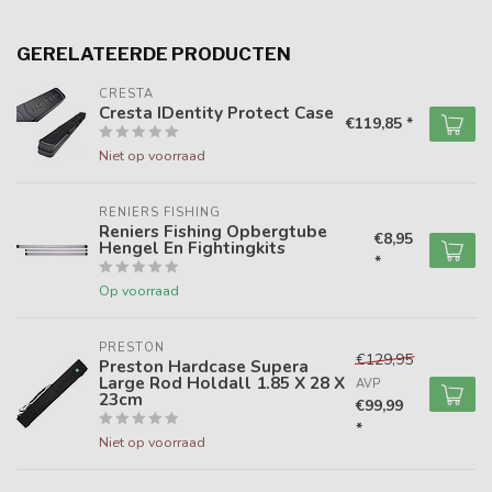
GERELATEERDE PRODUCTEN
CRESTA
Cresta IDentity Protect Case
€119,85 *
Niet op voorraad
RENIERS FISHING
Reniers Fishing Opbergtube
€8,95
Hengel En Fightingkits
*
Op voorraad
PRESTON
€129,95
Preston Hardcase Supera
Large Rod Holdall 1.85 X 28 X
AVP
23cm
€99,99
*
Niet op voorraad