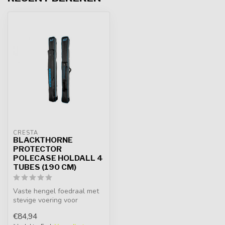
CRESTA
BLACKTHORNE
PROTECTOR
POLECASE HOLDALL 4
TUBES (190 CM)
Vaste hengel foedraal met
stevige voering voor
optimale bescherming van
€84,94
hengels ...