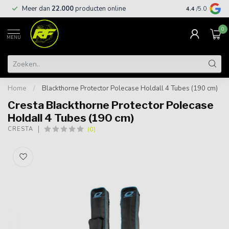
Meer dan
22.000
producten online
Gratis leveri
4.4
/5.0
0
MENU
Home
/
Blackthorne Protector Polecase Holdall 4 Tubes (190 cm)
Cresta Blackthorne Protector Polecase
Holdall 4 Tubes (190 cm)
(0)
CRESTA