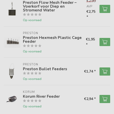
€2,99
Preston Flow Mesh Feeder –
Voerkorf voor Diep en
AVP
Stromend Water
€2,75
*
Op voorraad
PRESTON
Preston Hexmesh Plastic Cage
€1,95
Feeder
*
Op voorraad
PRESTON
Preston Bullet Feeders
€1,74 *
Op voorraad
KORUM
Korum River Feeder
€2,94 *
Op voorraad