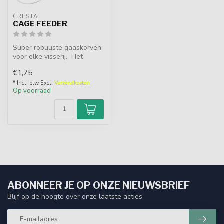
CRESTA
CAGE FEEDER
Super robuuste gaaskorven
voor elke visserij. Het
gepuntlaste een gecoate
€1,75
gaas ...
* Incl. btw Excl.
Verzendkosten
Op voorraad
ABONNEER JE OP ONZE NIEUWSBRIEF
Blijf op de hoogte over onze laatste acties