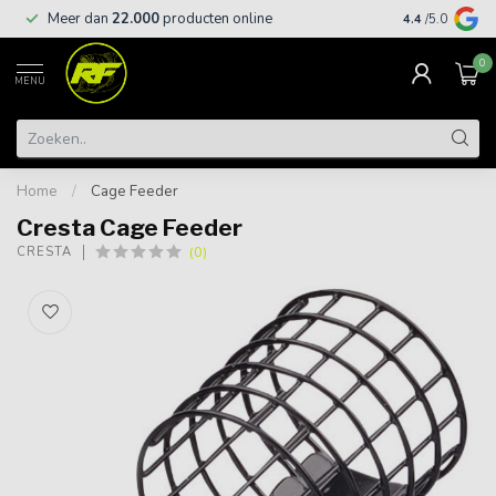
Meer dan
22.000
producten online
Gratis leveri
4.4
/5.0
0
MENU
Home
/
Cage Feeder
Cresta Cage Feeder
(0)
CRESTA