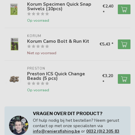
Korum Specimen Quick Snap
€2,40
Swivels (10pcs)
*
Op voorraad
KORUM
Korum Camo Bolt & Run Kit
€5,43 *
Niet op voorraad
PRESTON
Preston ICS Quick Change
€3,20
Beads (5 pcs)
*
Op voorraad
VRAGEN OVER DIT PRODUCT?
Of hulp nodig bij het bestellen? Neem gerust
contact op met onze specialisten via
info@reniersfishing.be
or
0032 (0)2 305 83