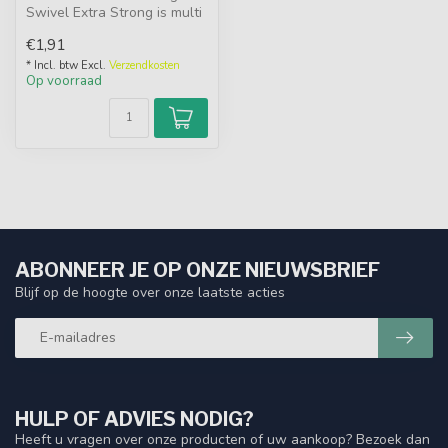
Swivel Extra Strong is multi
inzetbaar en kan gebruikt
€1,91
wo...
* Incl. btw Excl.
Verzendkosten
Op voorraad
ABONNEER JE OP ONZE NIEUWSBRIEF
Blijf op de hoogte over onze laatste acties
HULP OF ADVIES NODIG?
Heeft u vragen over onze producten of uw aankoop? Bezoek dan