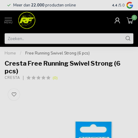
Meer dan
22.000
producten online
Gratis leveri
4.4
/5.0
0
MENU
Home
/
Free Running Swivel Strong (6 pcs)
Cresta Free Running Swivel Strong (6
pcs)
(0)
CRESTA