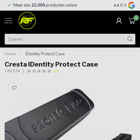
Meer dan
22.000
producten online
Gratis leveri
4.4
/5.0
0
MENU
Home
/
IDentity Protect Case
Cresta IDentity Protect Case
(0)
CRESTA