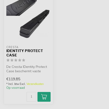
CRESTA
IDENTITY PROTECT
CASE
De Cresta IDentity Protect
Case beschermt vaste
hengels en topkits optimaal.
€119,85
Duu...
* Incl. btw Excl.
Verzendkosten
Op voorraad