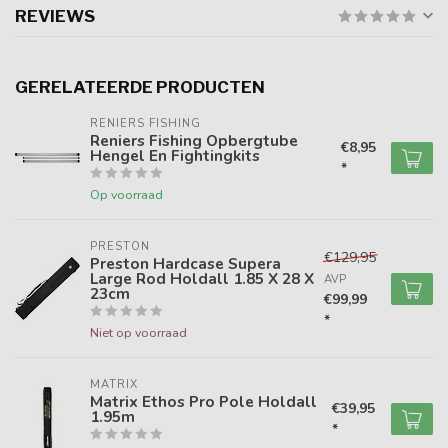
REVIEWS
GERELATEERDE PRODUCTEN
RENIERS FISHING
Reniers Fishing Opbergtube
€8,95
Hengel En Fightingkits
*
Op voorraad
PRESTON
€129,95
Preston Hardcase Supera
Large Rod Holdall 1.85 X 28 X
AVP
23cm
€99,99
*
Niet op voorraad
MATRIX
Matrix Ethos Pro Pole Holdall
€39,95
1.95m
*