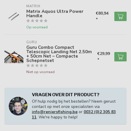
MATRIX
Matrix Aquos Ultra Power
€80,94
Handle
*
Op voorraad
GURU
Guru Combo Compact
Telescopic Landing Net 2.50m
€29,99
+ 50cm Net – Compacte
*
Schepnetset
Niet op voorraad
VRAGEN OVER DIT PRODUCT?
Of hulp nodig bij het bestellen? Neem gerust
contact op met onze specialisten via
info@reniersfishing.be
or
0032 (0)2 305 83
11
. We're happy to help!