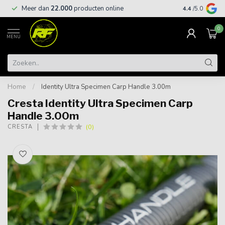
Meer dan
22.000
producten online
Gratis leveri
4.4
/5.0
0
MENU
Home
/
Identity Ultra Specimen Carp Handle 3.00m
Cresta Identity Ultra Specimen Carp
Handle 3.00m
(0)
CRESTA