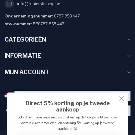
info@reniersfishing.be
Ondernemingsnummer:
0787.858.447
btw-nummer:
BE0787 858 447
CATEGORIEËN
INFORMATIE
MIJN ACCOUNT
Direct 5% korting op je tweede
aankoop
€
Schrijf je in voor onze nieuwsbrief om op de hoogte te blijven over
onze nieuwe producten, en ontvang 5% korting op je tweede
aankoop! 😀