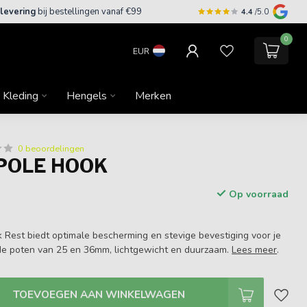
 levering
bij bestellingen vanaf €99
4.4
/5.0
0
EUR
Kleding
Hengels
Merken
0 beoordelingen
POLE HOOK
Op voorraad
 Rest biedt optimale bescherming en stevige bevestiging voor je
de poten van 25 en 36mm, lichtgewicht en duurzaam.
Lees meer
.
TOEVOEGEN AAN WINKELWAGEN