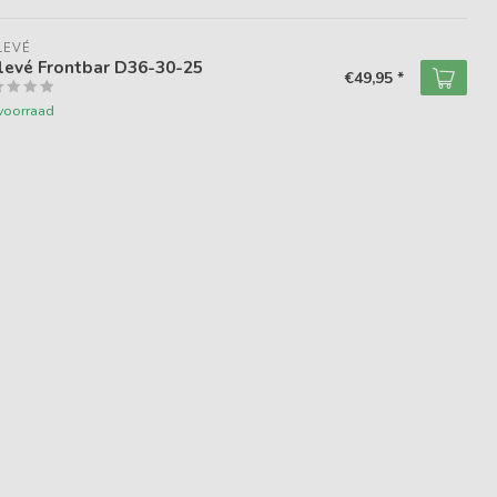
LEVÉ
levé Frontbar D36-30-25
€49,95 *
voorraad