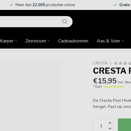
Meer dan
22.000
producten online
Gratis
Karper
Zeevissen
Cadeaubonnen
Aas & Voer
CRESTA
CRESTA 
€15,95
Incl. btw
* Excl.
Verzendkosten
De Cresta Pool Hook
hengel. Past op ron