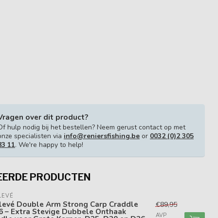
Vragen over dit product?
Of hulp nodig bij het bestellen? Neem gerust contact op met
onze specialisten via
info@reniersfishing.be
or
0032 (0)2 305
83 11
. We're happy to help!
EERDE PRODUCTEN
LEVÉ
levé Double Arm Strong Carp Craddle
€89,95
6 – Extra Stevige Dubbele Onthaak
AVP