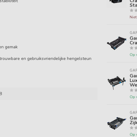
Cra
tabiliteit
Sta
Nie
GA
Gar
Cr
 en gemak
Op 
trouwbare en gebruiksvriendelijke hengelsteun
GA
Ga
Lu
Wed
8
Op 
GA
Ga
Zij
Op 