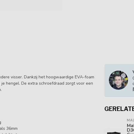
iedere visser. Dankzij het hoogwaardige EVA-foam
je hengel. De extra schroefdraad zorgt voor een
.
GERELAT
MA
g
Ma
 als 36mm
D3