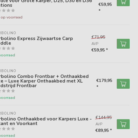
dle voor Grote Karper, D25, D30 en D36
€59,95
tions
*
t op voorraad
RBOLINO
€71,95
bolino Express Zijwaartse Carp
addle
AVP
€59,95 *
voorraad
RBOLINO
rbolino Combo Frontbar + Onthaakbed
xe – Luxe Karper Onthaakbed met XL
€179,95
strijd Frontbar
*
voorraad
RBOLINO
€144,95
rbolino Onthaakbed voor Karpers Luxe -
kant en Voorkant
AVP
€89,95 *
voorraad