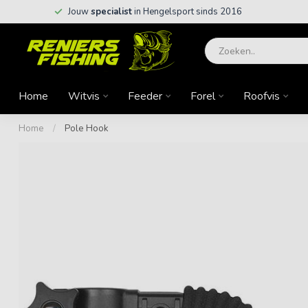
Jouw
specialist
in Hengelsport sinds 2016
Home
Witvis
Feeder
Forel
Roofvis
Home
/
Pole Hook