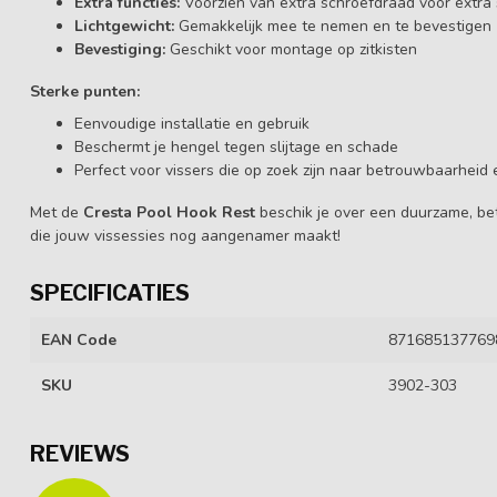
Extra functies:
Voorzien van extra schroefdraad voor extra s
Lichtgewicht:
Gemakkelijk mee te nemen en te bevestigen
Bevestiging:
Geschikt voor montage op zitkisten
Sterke punten:
Eenvoudige installatie en gebruik
Beschermt je hengel tegen slijtage en schade
Perfect voor vissers die op zoek zijn naar betrouwbaarheid
Met de
Cresta Pool Hook Rest
beschik je over een duurzame, be
die jouw vissessies nog aangenamer maakt!
SPECIFICATIES
EAN Code
871685137769
SKU
3902-303
REVIEWS