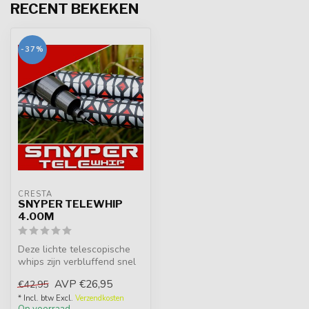
RECENT BEKEKEN
-37%
CRESTA
SNYPER TELEWHIP
4.00M
Deze lichte telescopische
whips zijn verbluffend snel
van actie en hebben
AVP
€26,95
€42,95
werkel...
* Incl. btw Excl.
Verzendkosten
Op voorraad