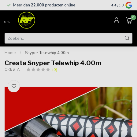
Meer dan
22.000
producten online
Gratis leveri
4.4
/5.0
0
MENU
Home
/
Snyper Telewhip 4.00m
Cresta Snyper Telewhip 4.00m
(0)
CRESTA