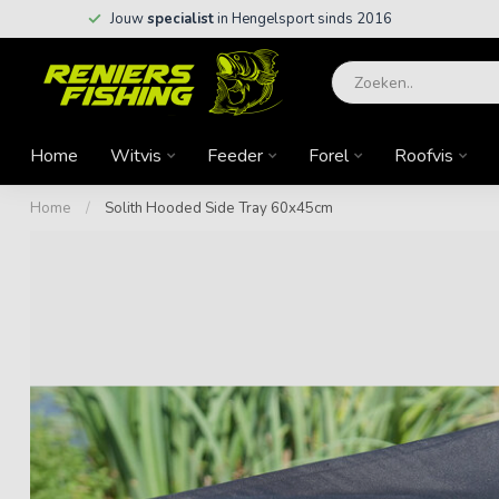
Jouw
specialist
in Hengelsport sinds 2016
Home
Witvis
Feeder
Forel
Roofvis
Home
/
Solith Hooded Side Tray 60x45cm