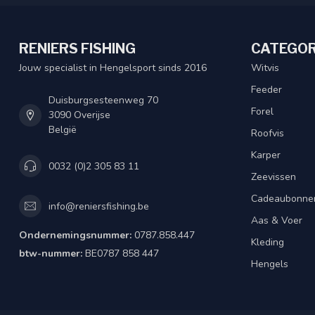
RENIERS FISHING
CATEGOR
Jouw specialist in Hengelsport sinds 2016
Witvis
Feeder
Duisburgsesteenweg 70
Forel
3090 Overijse
België
Roofvis
Karper
0032 (0)2 305 83 11
Zeevissen
Cadeaubonne
info@reniersfishing.be
Aas & Voer
Ondernemingsnummer:
0787.858.447
Kleding
btw-nummer:
BE0787 858 447
Hengels