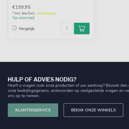
kap...
€159,95
* Incl. btw Excl.
Verzendkosten
Op voorraad
Vergelijk
HULP OF ADVIES NODIG?
Heeft u vragen over onze producten of uw aankoop? Bezoek dan o
onze bedrijfsgegevens, antwoorden op veelgestelde vragen en ve
ons op te nemen.
KLANTENSERVICE
BEKIJK ONZE WINKELS