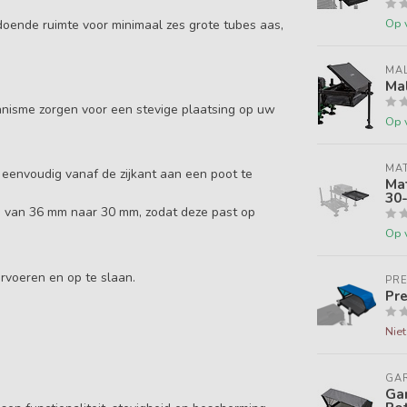
Op 
oende ruimte voor minimaal zes grote tubes aas,
MA
Ma
nisme zorgen voor een stevige plaatsing op uw
Op 
MAT
 eenvoudig vanaf de zijkant aan een poot te
Mat
30-
g van 36 mm naar 30 mm, zodat deze past op
Op 
ervoeren en op te slaan.
PR
Pre
Nie
GA
Ga