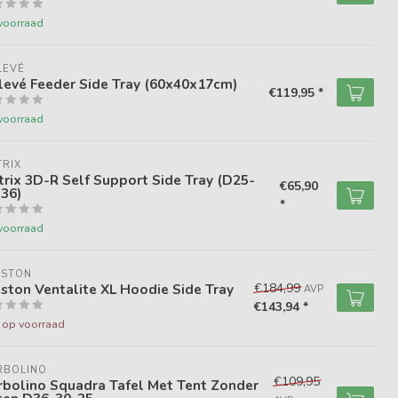
voorraad
LEVÉ
levé Feeder Side Tray (60x40x17cm)
€119,95 *
voorraad
RIX
rix 3D-R Self Support Side Tray (D25-
€65,90
36)
*
voorraad
ESTON
ston Ventalite XL Hoodie Side Tray
€184,99
AVP
€143,94 *
t op voorraad
RBOLINO
€109,95
rbolino Squadra Tafel Met Tent Zonder