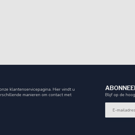
ABONNEER
nze klantenservicepagina. Hier vindt u
Blijf op de hoo
rschillende manieren om contact met