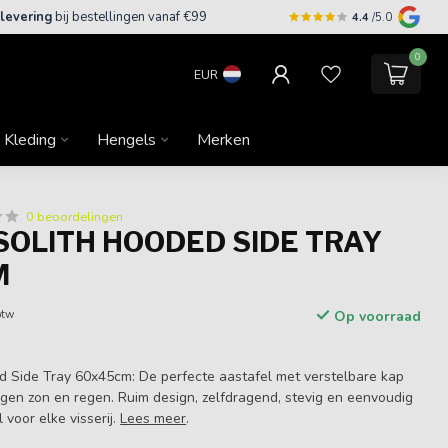
 levering
bij bestellingen vanaf €99
4.4
/5.0
0
EUR
Kleding
Hengels
Merken
0 beoordelingen
SOLITH HOODED SIDE TRAY
M
btw
Op voorraad
d Side Tray 60x45cm: De perfecte aastafel met verstelbare kap
gen zon en regen. Ruim design, zelfdragend, stevig en eenvoudig
 voor elke visserij.
Lees meer
.