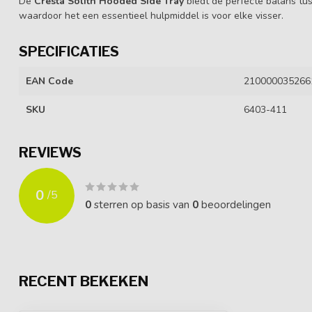
De
Cresta Solith Hooded Side Tray
biedt de perfecte balans tus
waardoor het een essentieel hulpmiddel is voor elke visser.
SPECIFICATIES
EAN Code
210000035266
SKU
6403-411
REVIEWS
0
/
5
0
sterren op basis van
0
beoordelingen
RECENT BEKEKEN