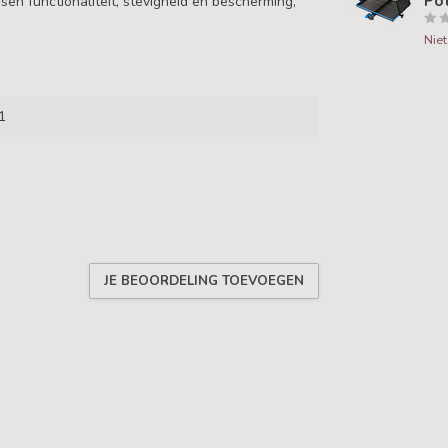
Po
sen functionaliteit, stevigheid en bescherming,
Nie
1
JE BEOORDELING TOEVOEGEN