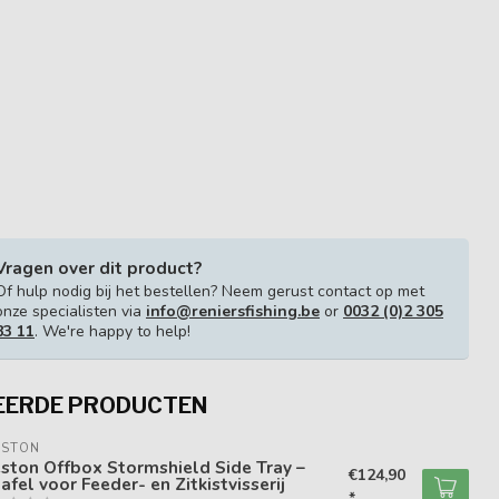
Vragen over dit product?
Of hulp nodig bij het bestellen? Neem gerust contact op met
onze specialisten via
info@reniersfishing.be
or
0032 (0)2 305
83 11
. We're happy to help!
EERDE PRODUCTEN
ESTON
ston Offbox Stormshield Side Tray –
€124,90
tafel voor Feeder- en Zitkistvisserij
*