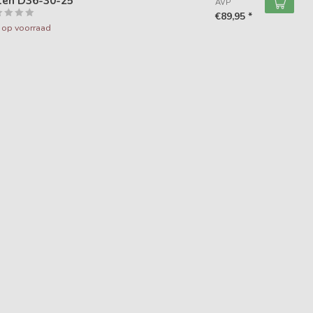
ten D36-30-25
AVP
€89,95 *
t op voorraad