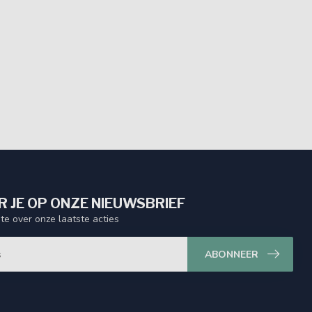
 JE OP ONZE NIEUWSBRIEF
gte over onze laatste acties
ABONNEER