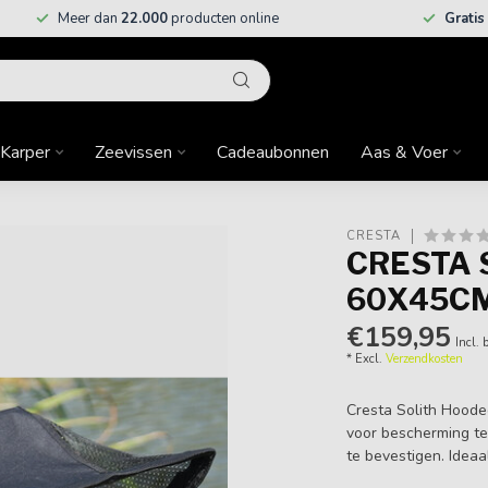
Meer dan
22.000
producten online
Gratis
Karper
Zeevissen
Cadeaubonnen
Aas & Voer
CRESTA
CRESTA 
60X45C
€159,95
Incl. 
* Excl.
Verzendkosten
Cresta Solith Hoode
voor bescherming te
te bevestigen. Ideaal