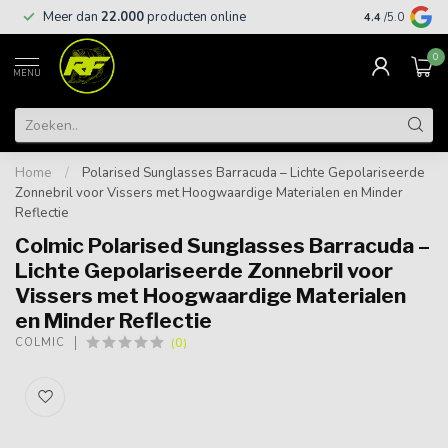
Meer dan
22.000
producten online
Gratis leveri
4.4
/5.0
0
MENU
Home
/
Polarised Sunglasses Barracuda – Lichte Gepolariseerde
Zonnebril voor Vissers met Hoogwaardige Materialen en Minder
Reflectie
Colmic Polarised Sunglasses Barracuda –
Lichte Gepolariseerde Zonnebril voor
Vissers met Hoogwaardige Materialen
en Minder Reflectie
(0)
COLMIC