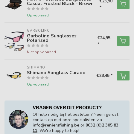
€23,90
Casual Frosted Black - Brown
*
Op voorraad
GARBOLINO
Garbolino Sunglasses
€24,95
Polarised
*
Niet op voorraad
SHIMANO
Shimano Sunglass Curado
€28,45 *
Op voorraad
VRAGEN OVER DIT PRODUCT?
Of hulp nodig bij het bestellen? Neem gerust
contact op met onze specialisten via
info@reniersfishing.be
or
0032 (0)2 305 83
11
. We're happy to help!