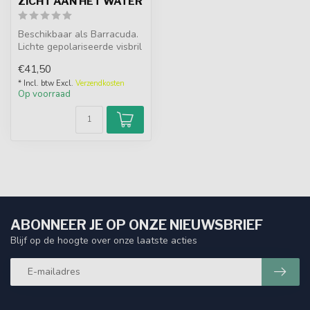
ZICHT AAN HET WATER
Beschikbaar als Barracuda.
Lichte gepolariseerde visbril
met hoogwaardige materi...
€41,50
* Incl. btw Excl.
Verzendkosten
Op voorraad
ABONNEER JE OP ONZE NIEUWSBRIEF
Blijf op de hoogte over onze laatste acties