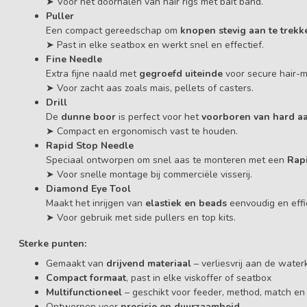
➤ Voor het doorhalen van hair rigs met bait band.
Puller
Een compact gereedschap om
knopen stevig aan te trekk
➤ Past in elke seatbox en werkt snel en effectief.
Fine Needle
Extra fijne naald met
gegroefd uiteinde
voor secure hair-
➤ Voor zacht aas zoals mais, pellets of casters.
Drill
De
dunne boor
is perfect voor het
voorboren van hard a
➤ Compact en ergonomisch vast te houden.
Rapid Stop Needle
Speciaal ontworpen om snel aas te monteren met een
Rap
➤ Voor snelle montage bij commerciële visserij.
Diamond Eye Tool
Maakt het inrijgen van
elastiek en beads
eenvoudig en effic
➤ Voor gebruik met side pullers en top kits.
Sterke punten:
Gemaakt van
drijvend materiaal
– verliesvrij aan de water
Compact formaat
, past in elke viskoffer of seatbox
Multifunctioneel
– geschikt voor feeder, method, match en
Ontworpen voor
precisie en duurzaamheid