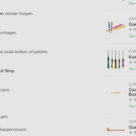
Op 
en
zonder buigen.
GA
Gar
montages.
Op 
as
zoals boilies of pellets.
KO
Ko
Op 
id Stop
.
CON
Con
iënt.
Boi
Op 
kant
GU
Gu
 karpervissers