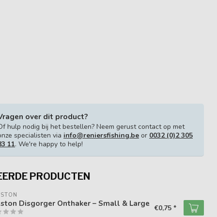
Vragen over dit product?
Of hulp nodig bij het bestellen? Neem gerust contact op met
onze specialisten via
info@reniersfishing.be
or
0032 (0)2 305
83 11
. We're happy to help!
EERDE PRODUCTEN
ESTON
ston Disgorger Onthaker – Small & Large
€0,75 *