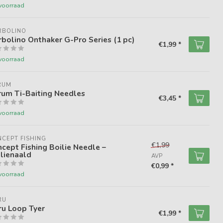
voorraad
RBOLINO
bolino Onthaker G-Pro Series (1 pc)
€1,99 *
voorraad
RUM
rum Ti-Baiting Needles
€3,45 *
voorraad
CEPT FISHING
€1,99
cept Fishing Boilie Needle –
lienaald
AVP
€0,99 *
voorraad
RU
ru Loop Tyer
€1,99 *