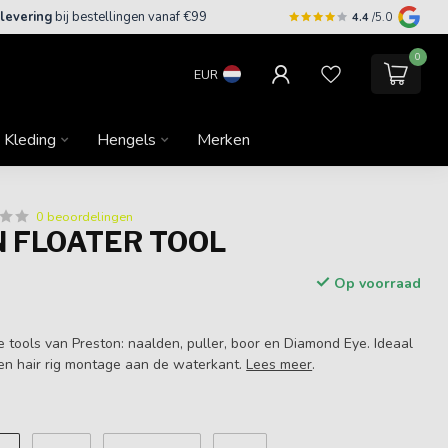
 levering
bij bestellingen vanaf €99
4.4
/5.0
0
EUR
Kleding
Hengels
Merken
0 beoordelingen
 FLOATER TOOL
Op voorraad
e tools van Preston: naalden, puller, boor en Diamond Eye. Ideaal
en hair rig montage aan de waterkant.
Lees meer
.