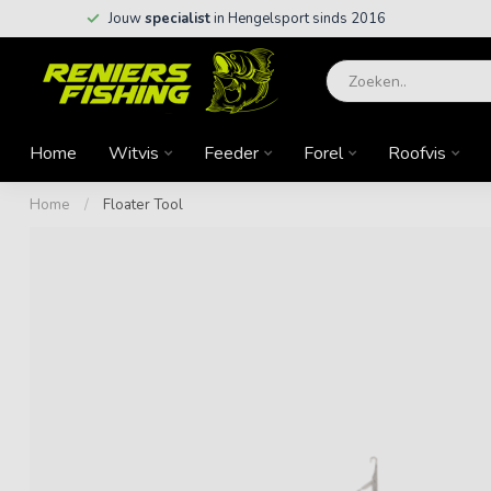
Jouw
specialist
in Hengelsport sinds 2016
Home
Witvis
Feeder
Forel
Roofvis
Home
/
Floater Tool