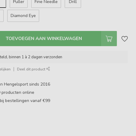
Puller
Fine Needle
Drill
e
Diamond Eye
TOEVOEGEN AAN WINKELWAGEN
teld, binnen 1 à 2 dagen verzonden
lijken
Deel dit product
in Hengelsport sinds 2016
0
producten online
bij bestellingen vanaf €99