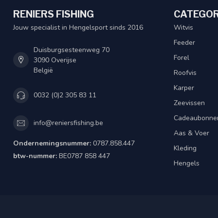
RENIERS FISHING
CATEGOR
Jouw specialist in Hengelsport sinds 2016
Witvis
Feeder
Duisburgsesteenweg 70
Forel
3090 Overijse
België
Roofvis
Karper
0032 (0)2 305 83 11
Zeevissen
Cadeaubonne
info@reniersfishing.be
Aas & Voer
Ondernemingsnummer:
0787.858.447
Kleding
btw-nummer:
BE0787 858 447
Hengels