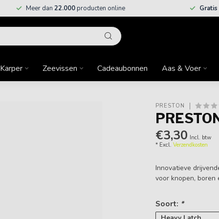
Meer dan
22.000
producten online
Gratis
Karper
Zeevissen
Cadeaubonnen
Aas & Voer
PRESTON
PRESTON
€3,30
Incl. btw
* Excl.
Verzendkosten
Innovatieve drijvend
voor knopen, boren 
Soort:
*
Heavy Latch