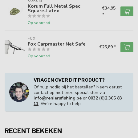
KORUM
Korum Full Metal Speci
€34,95
Square-Latex
*
Op voorraad
FOX
Fox Carpmaster Net Safe
€25,89 *
Op voorraad
VRAGEN OVER DIT PRODUCT?
Of hulp nodig bij het bestellen? Neem gerust
contact op met onze specialisten via
info@reniersfishing.be
or
0032 (0)2 305 83
11
. We're happy to help!
RECENT BEKEKEN