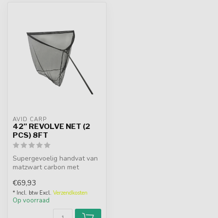
AVID CARP
42” REVOLVE NET (2
PCS) 8FT
Supergevoelig handvat van
matzwart carbon met
Revolve-grafiek. CNC
€69,93
Aluminium sp...
* Incl. btw Excl.
Verzendkosten
Op voorraad