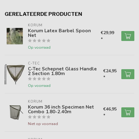
GERELATEERDE PRODUCTEN
KORUM
Korum Latex Barbel Spoon
€29,99
Net
*
Op voorraad
C-TEC
C-Tec Schepnet Glass Handle
€24,95
2 Section 1.80m
*
Op voorraad
KORUM
Korum 36 inch Specimen Net
€46,95
Combo 1.80-2.40m
*
Niet op voorraad