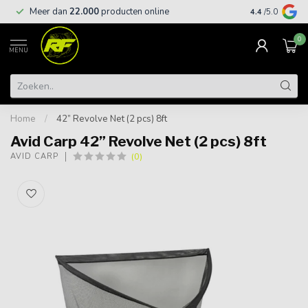
Meer dan
22.000
producten online
Gratis leveri
4.4
/5.0
0
MENU
Home
/
42” Revolve Net (2 pcs) 8ft
Avid Carp 42” Revolve Net (2 pcs) 8ft
(0)
AVID CARP