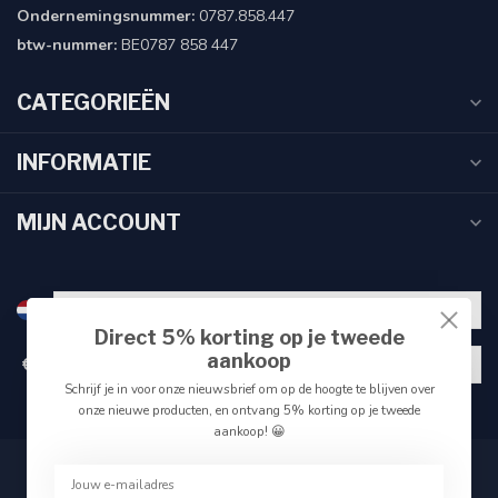
Ondernemingsnummer:
0787.858.447
btw-nummer:
BE0787 858 447
CATEGORIEËN
INFORMATIE
MIJN ACCOUNT
Direct 5% korting op je tweede
aankoop
€
Schrijf je in voor onze nieuwsbrief om op de hoogte te blijven over
onze nieuwe producten, en ontvang 5% korting op je tweede
aankoop! 😀