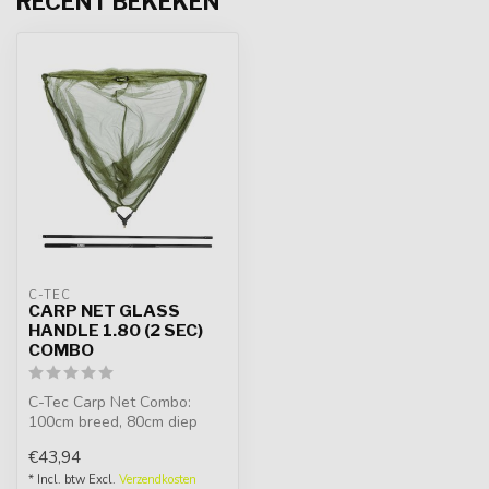
RECENT BEKEKEN
C-TEC
CARP NET GLASS
HANDLE 1.80 (2 SEC)
COMBO
C-Tec Carp Net Combo:
100cm breed, 80cm diep
met 2-delige, lichtgewicht
€43,94
carbon s...
* Incl. btw Excl.
Verzendkosten