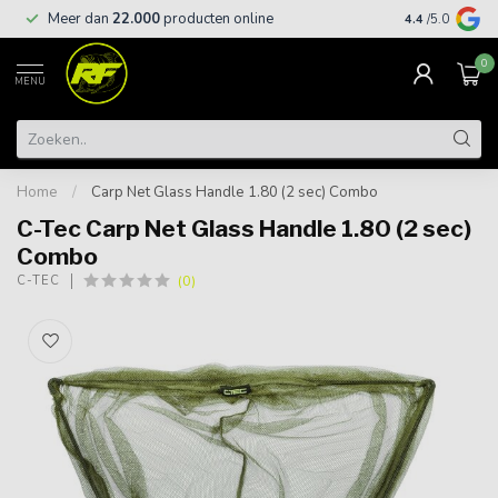
Meer dan
22.000
producten online
Gratis leveri
4.4
/5.0
0
MENU
Home
/
Carp Net Glass Handle 1.80 (2 sec) Combo
C-Tec Carp Net Glass Handle 1.80 (2 sec)
Combo
(0)
C-TEC