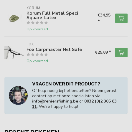
KORUM
Korum Full Metal Speci
€34,95
Square-Latex
*
Op voorraad
FOX
Fox Carpmaster Net Safe
€25,89 *
Op voorraad
VRAGEN OVER DIT PRODUCT?
Of hulp nodig bij het bestellen? Neem gerust
contact op met onze specialisten via
info@reniersfishing.be
or
0032 (0)2 305 83
11
. We're happy to help!