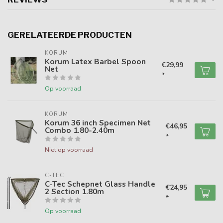
GERELATEERDE PRODUCTEN
KORUM
Korum Latex Barbel Spoon
€29,99
Net
*
Op voorraad
KORUM
Korum 36 inch Specimen Net
€46,95
Combo 1.80-2.40m
*
Niet op voorraad
C-TEC
C-Tec Schepnet Glass Handle
€24,95
2 Section 1.80m
*
Op voorraad