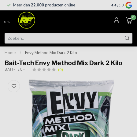
Meer dan
22.000
producten online
Gratis leveri
4.4
/5.0
0
MENU
Home
/
Envy Method Mix Dark 2 Kilo
Bait-Tech Envy Method Mix Dark 2 Kilo
(0)
BAIT-TECH