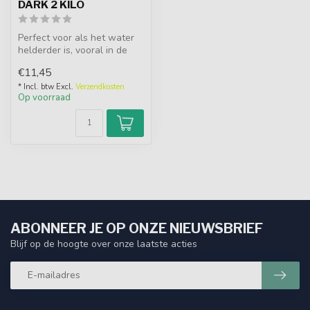
DARK 2 KILO
Perfect voor als het water
helderder is, vooral in de
koudere maanden. De
€11,45
donker...
* Incl. btw Excl.
Verzendkosten
Op voorraad
ABONNEER JE OP ONZE NIEUWSBRIEF
Blijf op de hoogte over onze laatste acties