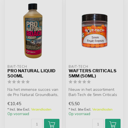
BAIT-TECH
BAIT-TECH
PRO NATURAL LIQUID
WAFTERS CRITICALS
500ML
5MM (50ML)
Na het immense succes van
Nieuw in het assortiment
de Pro Natural Groundbaits,
Bait-Tech de 5mm Criticals
hebben we 2 vloeibare
Wafters haakaas is speciaal
€10,45
€5,50
addi...
...
* Incl. btw Excl.
Verzendkosten
* Incl. btw Excl.
Verzendkosten
Op voorraad
Op voorraad