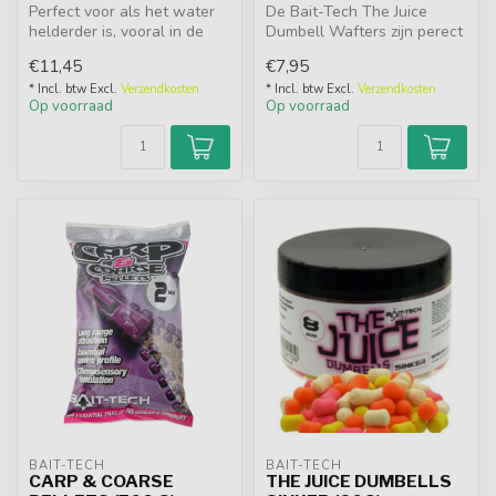
Perfect voor als het water
De Bait-Tech The Juice
helderder is, vooral in de
Dumbell Wafters zijn perect
koudere maanden. De
te gebruiken voor het vissen
€11,45
€7,95
donker...
...
* Incl. btw Excl.
Verzendkosten
* Incl. btw Excl.
Verzendkosten
Op voorraad
Op voorraad
BAIT-TECH
BAIT-TECH
CARP & COARSE
THE JUICE DUMBELLS