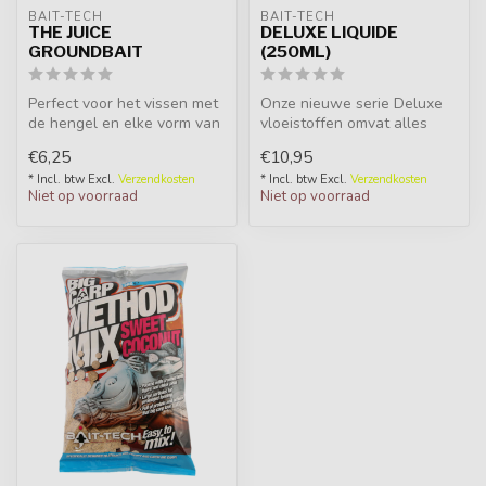
BAIT-TECH
BAIT-TECH
THE JUICE
DELUXE LIQUIDE
GROUNDBAIT
(250ML)
Perfect voor het vissen met
Onze nieuwe serie Deluxe
de hengel en elke vorm van
vloeistoffen omvat alles
feedervissen, dit intens ...
wat je nodig hebt voor een
€6,25
€10,95
win...
* Incl. btw Excl.
Verzendkosten
* Incl. btw Excl.
Verzendkosten
Niet op voorraad
Niet op voorraad