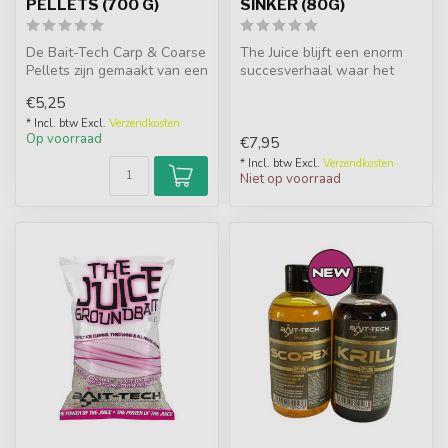
PELLETS (700 G)
SINKER (80G)
De Bait-Tech Carp & Coarse
The Juice blijft een enorm
Pellets zijn gemaakt van een
succesverhaal waar het
hoge kwaliteit vismeel e...
gaat en het leek alleen
€5,25
maar g...
* Incl. btw Excl.
Verzendkosten
Op voorraad
€7,95
* Incl. btw Excl.
Verzendkosten
Niet op voorraad