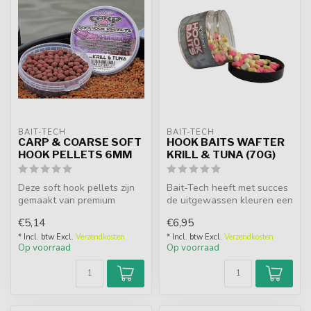
BAIT-TECH
BAIT-TECH
CARP & COARSE SOFT
HOOK BAITS WAFTER
HOOK PELLETS 6MM
KRILL & TUNA (70G)
Deze soft hook pellets zijn
Bait-Tech heeft met succes
gemaakt van premium
de uitgewassen kleuren een
expander pellets waaraan
toetreding gegeven in de h...
€5,14
€6,95
gelatin...
* Incl. btw Excl.
Verzendkosten
* Incl. btw Excl.
Verzendkosten
Op voorraad
Op voorraad