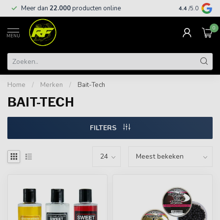
Meer dan
22.000
producten online
Gratis leveri
4.4
/5.0
0
MENU
Home
/
Merken
/
Bait-Tech
BAIT-TECH
FILTERS