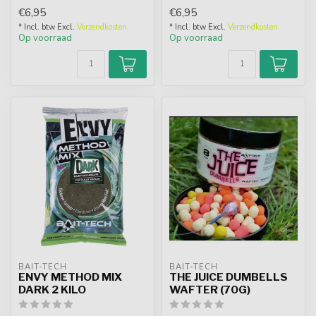
haakaasjes bij het
aan...
€6,95
€6,95
feedervissen ...
* Incl. btw Excl.
Verzendkosten
* Incl. btw Excl.
Verzendkosten
Op voorraad
Op voorraad
BAIT-TECH
BAIT-TECH
ENVY METHOD MIX
THE JUICE DUMBELLS
DARK 2 KILO
WAFTER (70G)