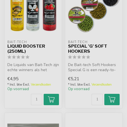
BAIT-TECH
BAIT-TECH
LIQUID BOOSTER
SPECIAL 'G' SOFT
(250ML)
HOOKERS
De Liquids van Bait-Tech zijn
De Bait-tech Soft Hookers
echte winners als het
Special G is een ready-to-
aankomt op attractie. De
use 6mm. Xpander pellet.
€4,95
€5,21
Liq...
Dez...
* Incl. btw Excl.
Verzendkosten
* Incl. btw Excl.
Verzendkosten
Op voorraad
Op voorraad