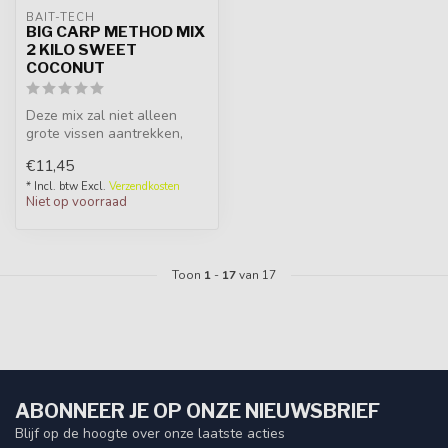
BAIT-TECH
BIG CARP METHOD MIX
2 KILO SWEET
COCONUT
Deze mix zal niet alleen
grote vissen aantrekken,
maar houdt ze ook aan het
€11,45
eten...
* Incl. btw Excl.
Verzendkosten
Niet op voorraad
Toon
1
-
17
van 17
ABONNEER JE OP ONZE NIEUWSBRIEF
Blijf op de hoogte over onze laatste acties