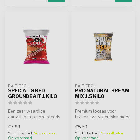
BAIT-TECH
BAIT-TECH
SPECIAL G RED
PRO NATURAL BREAM
GROUNDBAIT 1 KILO
MIX 1.5 KILO
Een zeer waardige
Premium lokaas voor
aanvulling op onze steeds
brasem, witvis en skimmers.
groeiende reeks van Special
Verkrijgbaar in Natural en
€7,99
€8,50
'G' prod...
Dark ...
* Incl. btw Excl.
Verzendkosten
* Incl. btw Excl.
Verzendkosten
Op voorraad
Op voorraad