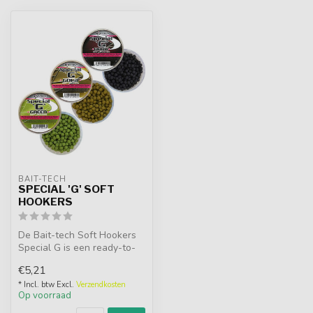
BAIT-TECH
SPECIAL 'G' SOFT
HOOKERS
De Bait-tech Soft Hookers
Special G is een ready-to-
use 6mm. Xpander pellet.
€5,21
Dez...
* Incl. btw Excl.
Verzendkosten
Op voorraad