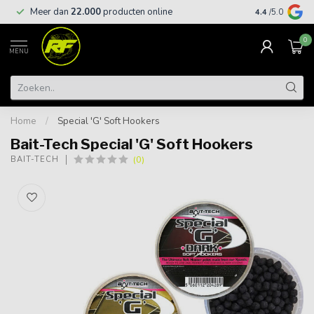
Meer dan
22.000
producten online
Gratis leveri
4.4
/5.0
0
MENU
Home
/
Special 'G' Soft Hookers
Bait-Tech Special 'G' Soft Hookers
(0)
BAIT-TECH