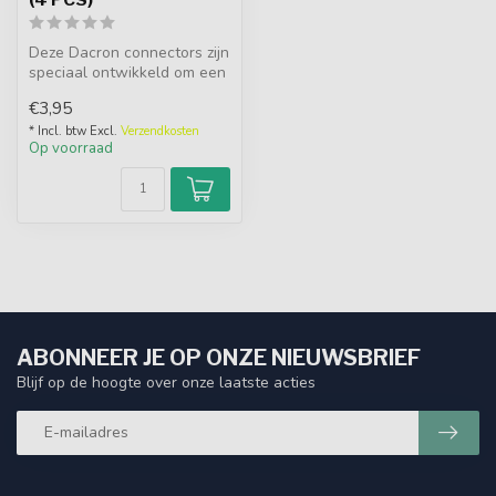
Deze Dacron connectors zijn
speciaal ontwikkeld om een
keurige verbinding te kri...
€3,95
* Incl. btw Excl.
Verzendkosten
Op voorraad
ABONNEER JE OP ONZE NIEUWSBRIEF
Blijf op de hoogte over onze laatste acties