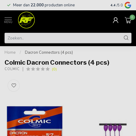
Meer dan
22.000
producten online
Gratis leveri
4.4
/5.0
0
MENU
Home
/
Dacron Connectors (4 pcs)
Colmic Dacron Connectors (4 pcs)
(0)
COLMIC