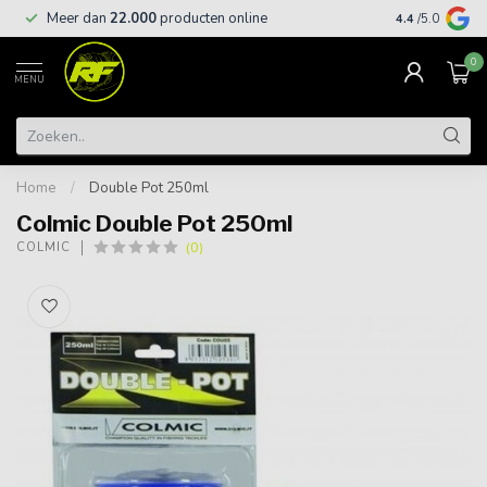
Meer dan
22.000
producten online
Gratis leveri
4.4
/5.0
0
MENU
Home
/
Double Pot 250ml
Colmic Double Pot 250ml
(0)
COLMIC