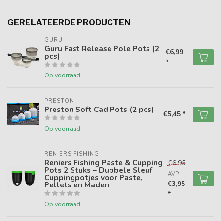
GERELATEERDE PRODUCTEN
GURU
Guru Fast Release Pole Pots (2
€6,99
pcs)
*
Op voorraad
PRESTON
Preston Soft Cad Pots (2 pcs)
€5,45 *
Op voorraad
RENIERS FISHING
Reniers Fishing Paste & Cupping
€6,95
Pots 2 Stuks – Dubbele Sleuf
AVP
Cuppingpotjes voor Paste,
€3,95
Pellets en Maden
*
Op voorraad