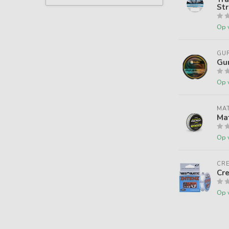
Str
Op 
GU
Gu
Op 
MAT
Mat
Op 
CR
Cr
Op 