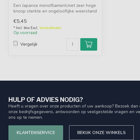
Een Japanse monofilament,met zeer hoge
knoop sterkte en ongelooflijke weerstand
...
€5,45
* Incl. btw Excl.
Verzendkosten
Op voorraad
Vergelijk
HULP OF ADVIES NODIG?
Heeft u vragen over onze producten of uw aankoop? Bezoek dan o
onze bedrijfsgegevens, antwoorden op veelgestelde vragen en ve
ons op te nemen.
KLANTENSERVICE
BEKIJK ONZE WINKELS