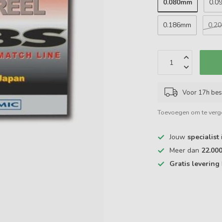
0.080mm
0.0
0.186mm
0.2
Voor 17h bes
Toevoegen om te verge
Jouw
specialist
Meer dan
22.00
Gratis levering