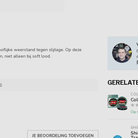
flijke weerstand tegen slijtage. Op deze
 niet alleen bij soft lood.
GERELAT
6
CO
Co
Op 
SH
Shi
JE BEOORDELING TOEVOEGEN
Tra