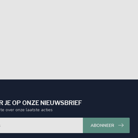
 JE OP ONZE NIEUWSBRIEF
gte over onze laatste acties
ABONNEER