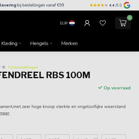
 levering
bij bestellingen vanaf €99
4.4
/5.0
0
EUR
Kleding
Hengels
Merken
0 beoordelingen
FENDREEL RBS 100M
Op voorraad
ament,met zeer hoge knoop sterkte en ongelooflijke weerstand
 meer
.