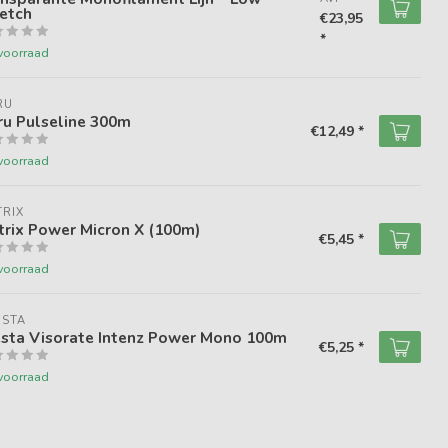
etch
€23,95
*
voorraad
RU
ru Pulseline 300m
€12,49 *
voorraad
RIX
rix Power Micron X (100m)
€5,45 *
voorraad
ESTA
esta Visorate Intenz Power Mono 100m
€5,25 *
voorraad