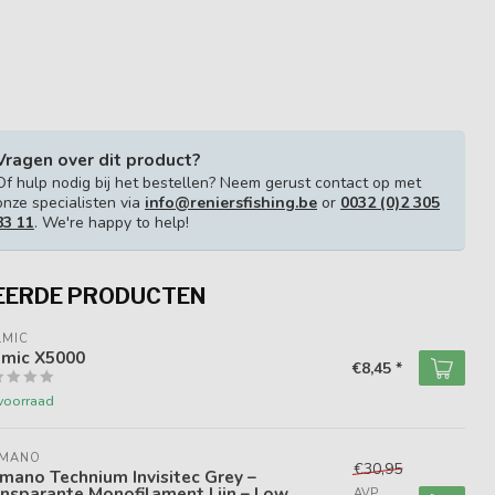
Vragen over dit product?
Of hulp nodig bij het bestellen? Neem gerust contact op met
onze specialisten via
info@reniersfishing.be
or
0032 (0)2 305
83 11
. We're happy to help!
EERDE PRODUCTEN
LMIC
lmic X5000
€8,45 *
voorraad
IMANO
€30,95
mano Technium Invisitec Grey –
nsparante Monofilament Lijn – Low
AVP