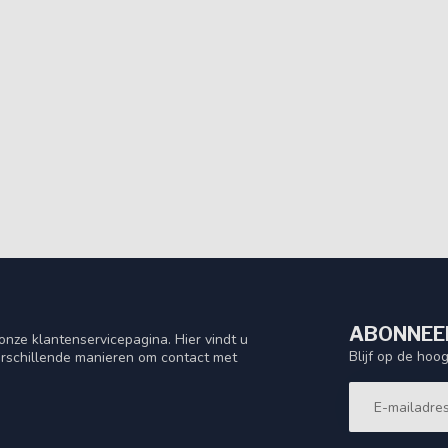
ABONNEER
nze klantenservicepagina. Hier vindt u
Blijf op de hoo
rschillende manieren om contact met