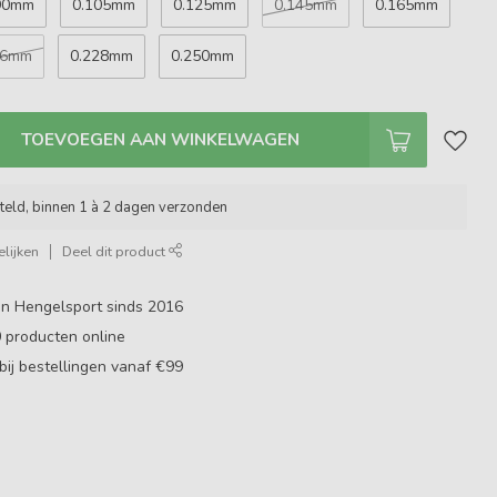
90mm
0.105mm
0.125mm
0.145mm
0.165mm
06mm
0.228mm
0.250mm
TOEVOEGEN AAN WINKELWAGEN
teld, binnen 1 à 2 dagen verzonden
lijken
Deel dit product
in Hengelsport sinds 2016
0
producten online
bij bestellingen vanaf €99