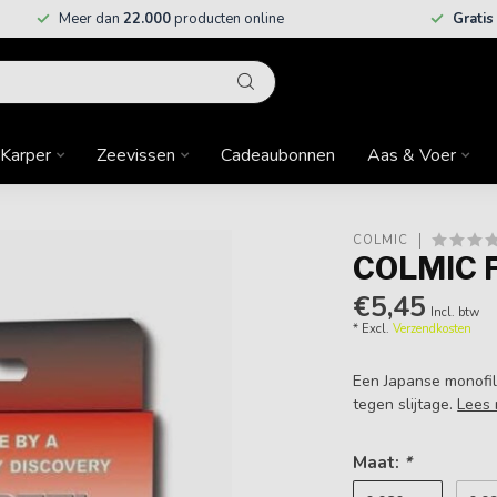
Meer dan
22.000
producten online
Gratis
Karper
Zeevissen
Cadeaubonnen
Aas & Voer
COLMIC
COLMIC 
€5,45
Incl. btw
* Excl.
Verzendkosten
Een Japanse monofil
tegen slijtage.
Lees
Maat:
*