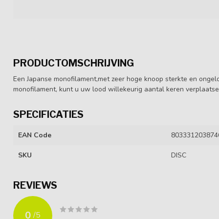
PRODUCTOMSCHRIJVING
Een Japanse monofilament,met zeer hoge knoop sterkte en ongeloo
monofilament, kunt u uw lood willekeurig aantal keren verplaatsen,
SPECIFICATIES
EAN Code
803331203874
SKU
DISC
REVIEWS
0
/
5