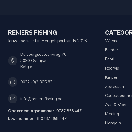
RENIERS FISHING
CATEGOR
Jouw specialist in Hengelsport sinds 2016
Witvis
Feeder
Duisburgsesteenweg 70
Forel
3090 Overijse
België
Roofvis
Karper
0032 (0)2 305 83 11
Zeevissen
Cadeaubonne
info@reniersfishing.be
Aas & Voer
Ondernemingsnummer:
0787.858.447
Kleding
btw-nummer:
BE0787 858 447
Hengels