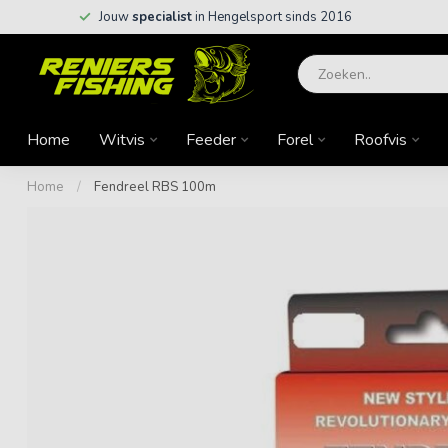
Jouw
specialist
in Hengelsport sinds 2016
Home
Witvis
Feeder
Forel
Roofvis
Home
/
Fendreel RBS 100m