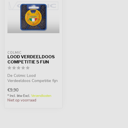
COLMIC
LOOD VERDEELDOOS
COMPETITIE 5 FIJN
De Colmic Lood
Verdeeldoos Competitie fijn
is ideaal om bij de hand te
€9,90
hebben om...
* Incl. btw Excl.
Verzendkosten
Niet op voorraad