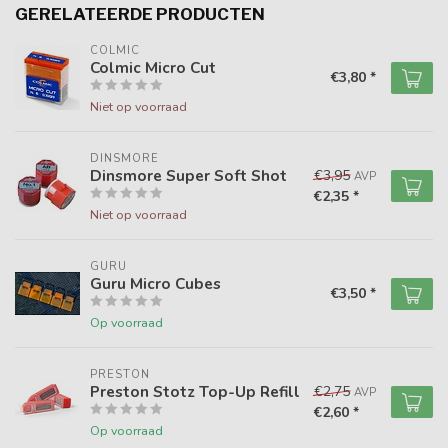
GERELATEERDE PRODUCTEN
COLMIC
Colmic Micro Cut
€3,80 *
Niet op voorraad
DINSMORE
Dinsmore Super Soft Shot
€3,95
AVP
€2,35 *
Niet op voorraad
GURU
Guru Micro Cubes
€3,50 *
Op voorraad
PRESTON
Preston Stotz Top-Up Refill
€2,75
AVP
€2,60 *
Op voorraad