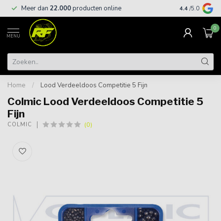
Meer dan
22.000
producten online
Gratis leveri
4.4
/5.0
0
MENU
Home
/
Lood Verdeeldoos Competitie 5 Fijn
Colmic Lood Verdeeldoos Competitie 5
Fijn
(0)
COLMIC