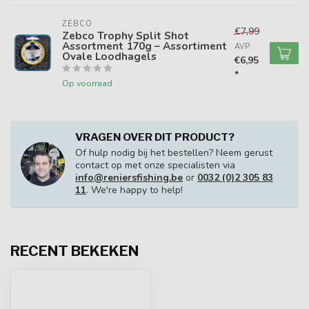
ZEBCO
€7,99
Zebco Trophy Split Shot
Assortment 170g – Assortiment
AVP
Ovale Loodhagels
€6,95
*
Op voorraad
VRAGEN OVER DIT PRODUCT?
Of hulp nodig bij het bestellen? Neem gerust
contact op met onze specialisten via
info@reniersfishing.be
or
0032 (0)2 305 83
11
. We're happy to help!
RECENT BEKEKEN