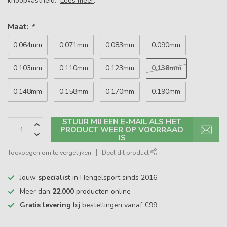
knoopvastheid.
Lees meer
.
Maat:
*
0.064mm
0.071mm
0.083mm
0.090mm
0.138mm
0.103mm
0.110mm
0.123mm
0.148mm
0.158mm
0.170mm
0.190mm
STUUR MIJ EEN E-MAIL ALS HET
PRODUCT WEER OP VOORRAAD
IS
Toevoegen om te vergelijken
Deel dit product
Jouw
specialist
in Hengelsport sinds 2016
Meer dan
22.000
producten online
Gratis levering
bij bestellingen vanaf €99