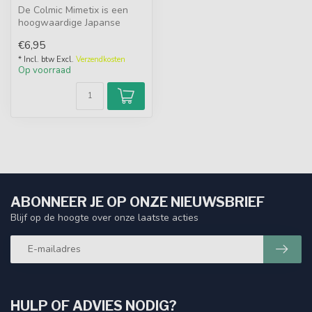
De Colmic Mimetix is een
hoogwaardige Japanse
fluorine lijn. Deze fluorine
€6,95
lijn...
* Incl. btw Excl.
Verzendkosten
Op voorraad
ABONNEER JE OP ONZE NIEUWSBRIEF
Blijf op de hoogte over onze laatste acties
HULP OF ADVIES NODIG?