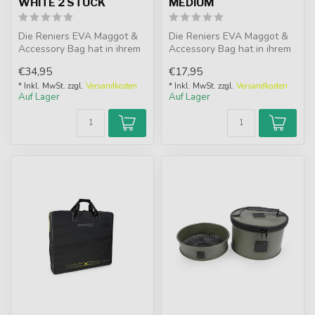
WHITE 2 STÜCK
MEDIUM
Die Reniers EVA Maggot &
Die Reniers EVA Maggot &
Accessory Bag hat in ihrem
Accessory Bag hat in ihrem
Deckel ein sehr feines
Deckel ein sehr feines
€34,95
€17,95
Mesh,...
Mesh,...
* Inkl. MwSt. zzgl.
Versandkosten
* Inkl. MwSt. zzgl.
Versandkosten
Auf Lager
Auf Lager