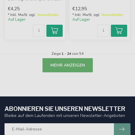
schnellen Dosieren klein...
€4,25
€12,95
* Inkl. MwSt. zzgl.
Versandkosten
* Inkl. MwSt. zzgl.
Versandkosten
Auf Lager
Auf Lager
Zeige
1
-
24
von 54
MEHR ANZEIGEN
ABONNIEREN SIE UNSEREN NEWSLETTER
Bleibe auf dem Laufenden mit unseren Newsletter-Angeboten