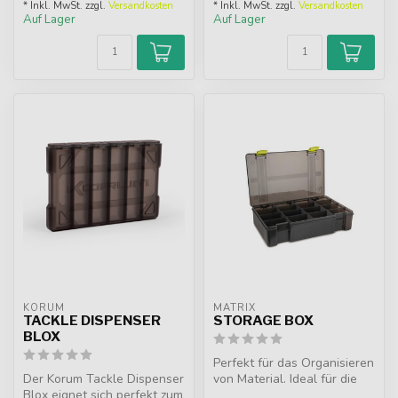
halbtra...
* Inkl. MwSt. zzgl.
Versandkosten
* Inkl. MwSt. zzgl.
Versandkosten
Auf Lager
Auf Lager
KORUM
MATRIX
TACKLE DISPENSER
STORAGE BOX
BLOX
Perfekt für das Organisieren
Der Korum Tackle Dispenser
von Material. Ideal für die
Blox eignet sich perfekt zum
Aufbewahrung von Feed...