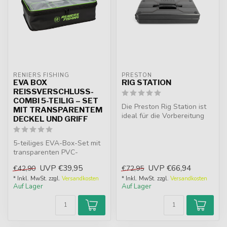
RENIERS FISHING
PRESTON
EVA BOX
RIG STATION
REISSVERSCHLUSS-C
OMBI 5-TEILIG – SET M
Die Preston Rig Station ist
IT TRANSPARENTEM D
ideal für die Vorbereitung
ECKEL UND GRIFF
von Montagen und bietet e...
5-teiliges EVA-Box-Set mit
transparenten PVC-
Deckeln. Ideal für Köder,
UVP
€39,95
UVP
€66,94
€42,90
€72,95
Kleinteil...
* Inkl. MwSt. zzgl.
Versandkosten
* Inkl. MwSt. zzgl.
Versandkosten
Auf Lager
Auf Lager