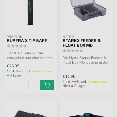
PRESTON
NYTRO
SUPERA X TIP SAFE
STARKX FEEDER &
FLOAT BOX MD
Der X Tip Safe wurde
entwickelt, um eine enorme
Die Nytro Starkx Feeder &
Menge an Feederspitzen
Float Box MD ist eine mittel
€26,95
aufzubewa...
tiefe Tacklebox mit 3 her...
* Inkl. MwSt. zzgl.
Versandkosten
Auf Lager
€11,95
* Inkl. MwSt. zzgl.
Versandkosten
Nicht auf Lager