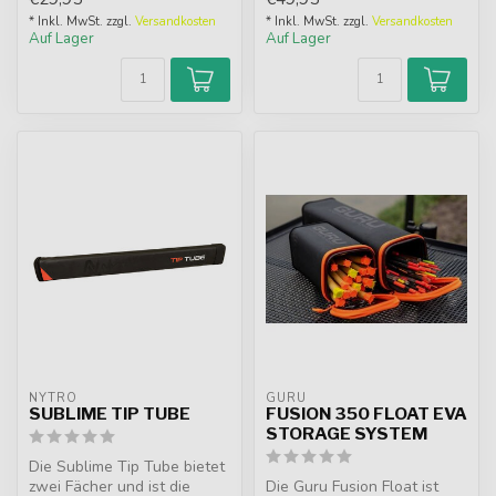
Pelletboxen....
Reißverschluss und Griff. ...
* Inkl. MwSt. zzgl.
Versandkosten
* Inkl. MwSt. zzgl.
Versandkosten
Auf Lager
Auf Lager
NYTRO
GURU
SUBLIME TIP TUBE
FUSION 350 FLOAT EVA
STORAGE SYSTEM
Die Sublime Tip Tube bietet
zwei Fächer und ist die
Die Guru Fusion Float ist