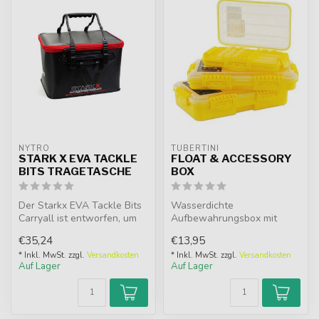
NYTRO
TUBERTINI
STARK X EVA TACKLE
FLOAT & ACCESSORY
BITS TRAGETASCHE
BOX
Der Starkx EVA Tackle Bits
Wasserdichte
Carryall ist entworfen, um
Aufbewahrungsbox mit
mehrere EVA-Koffer mit
transparentem Deckel und
€35,24
€13,95
Rei...
modularen Fächern. Id...
* Inkl. MwSt. zzgl.
Versandkosten
* Inkl. MwSt. zzgl.
Versandkosten
Auf Lager
Auf Lager