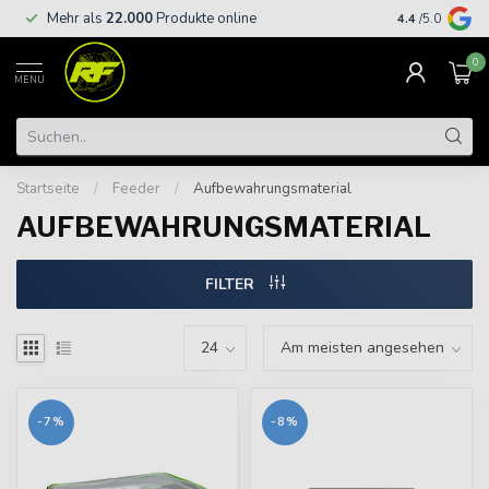
Kostenloser
Mehr als
22.000
Produkte online
4.4
/5.0
€
0
MENU
Startseite
/
Feeder
/
Aufbewahrungsmaterial
AUFBEWAHRUNGSMATERIAL
FILTER
-7%
-8%