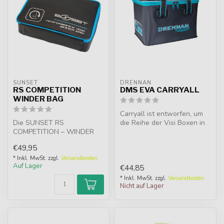
SUNSET
DRENNAN
RS COMPETITION
DMS EVA CARRYALL
WINDER BAG
Carryall ist entworfen, um
Die SUNSET RS
die Reihe der Visi Boxen in
COMPETITION – WINDER
einem kompakten, effizien...
BAG sind Sets mit 40
€49,95
runden EVA-Mappen von
65...
* Inkl. MwSt. zzgl.
Versandkosten
Auf Lager
€44,85
* Inkl. MwSt. zzgl.
Versandkosten
Nicht auf Lager