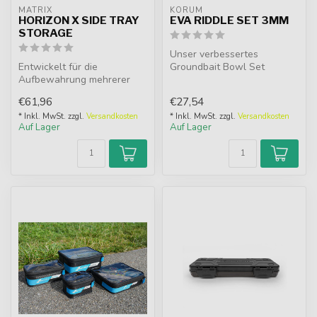
MATRIX
KORUM
HORIZON X SIDE TRAY
EVA RIDDLE SET 3MM
STORAGE
Unser verbessertes
Entwickelt für die
Groundbait Bowl Set
Aufbewahrung mehrerer
enthält ein neu
Side Trays (kompatibel mit
geschweißtes 3m
€61,96
€27,54
allen Größ...
Gummigit...
* Inkl. MwSt. zzgl.
Versandkosten
* Inkl. MwSt. zzgl.
Versandkosten
Auf Lager
Auf Lager