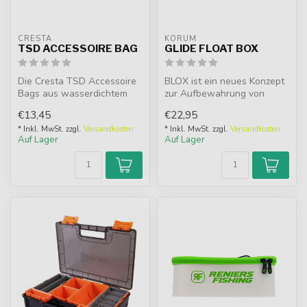
CRESTA
KORUM
TSD ACCESSOIRE BAG
GLIDE FLOAT BOX
Die Cresta TSD Accessoire
BLOX ist ein neues Konzept
Bags aus wasserdichtem
zur Aufbewahrung von
EVA bieten sicheren,
Angelzubehör, das sich an
€13,45
€22,95
übersichtl...
den A...
* Inkl. MwSt. zzgl.
Versandkosten
* Inkl. MwSt. zzgl.
Versandkosten
Auf Lager
Auf Lager