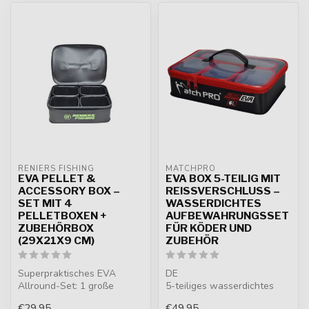
RENIERS FISHING
MATCHPRO
EVA PELLET &
EVA BOX 5-TEILIG MIT
ACCESSORY BOX –
REISSVERSCHLUSS – W
SET MIT 4
ASSERDICHTES A
PELLETBOXEN +
UFBEWAHRUNGSSET F
ZUBEHÖRBOX
ÜR KÖDER UND Z
(29X21X9 CM)
UBEHÖR
Superpraktisches EVA
DE
Allround-Set: 1 große
5-teiliges wasserdichtes
Zubehörbox mit Griff + 4
EVA-Aufbewahrungsset mit
€29,95
€49,95