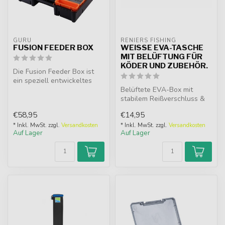
GURU
RENIERS FISHING
FUSION FEEDER BOX
WEISSE EVA-TASCHE M
IT BELÜFTUNG FÜR K
ÖDER UND ZUBEHÖR.
Die Fusion Feeder Box ist
ein speziell entwickeltes
System, das sich zum
Belüftete EVA-Box mit
Aufbewa...
stabilem Reißverschluss &
Griff. Ideal für Maden, Köder
€58,95
€14,95
& ...
* Inkl. MwSt. zzgl.
Versandkosten
* Inkl. MwSt. zzgl.
Versandkosten
Auf Lager
Auf Lager