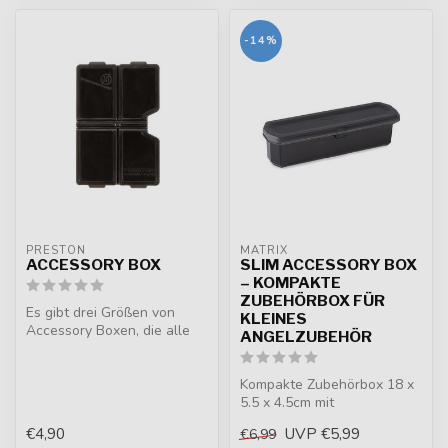
-14%
PRESTON
MATRIX
ACCESSORY BOX
SLIM ACCESSORY BOX
– KOMPAKTE
ZUBEHÖRBOX FÜR
Es gibt drei Größen von
KLEINES
Accessory Boxen, die alle
ANGELZUBEHÖR
drei perfekt sind für das
Aufb...
Kompakte Zubehörbox 18 x
5.5 x 4.5cm mit
Magnetdeckel,
€4,90
UVP
€5,99
€6,99
Gummidichtung und