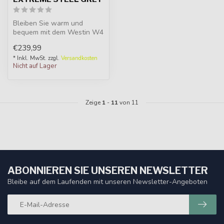
Bleiben Sie warm und
bequem mit dem Westin W4
Winter Suit Extreme.
€239,99
Wasserdicht, ...
* Inkl. MwSt. zzgl.
Versandkosten
Nicht auf Lager
Zeige
1
-
11
von 11
ABONNIEREN SIE UNSEREN NEWSLETTER
Bleibe auf dem Laufenden mit unseren Newsletter-Angeboten