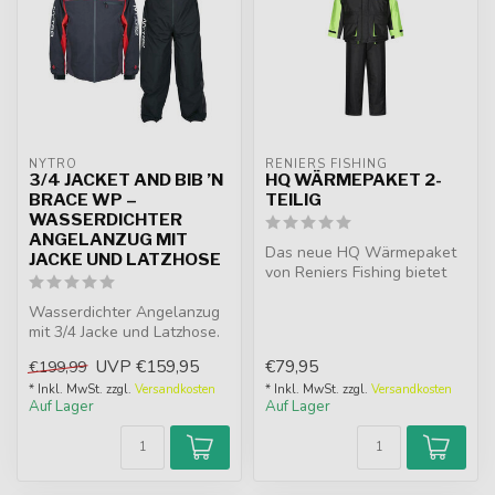
NYTRO
RENIERS FISHING
3/4 JACKET AND BIB ’N
HQ WÄRMEPAKET 2-
BRACE WP –
TEILIG
WASSERDICHTER
ANGELANZUG MIT
Das neue HQ Wärmepaket
JACKE UND LATZHOSE
von Reniers Fishing bietet
Ihnen allen Komfort und
Wasserdichter Angelanzug
Wärme,...
mit 3/4 Jacke und Latzhose.
Hoher Kragen, wasserdichte
UVP
€159,95
€79,95
€199,99
...
* Inkl. MwSt. zzgl.
Versandkosten
* Inkl. MwSt. zzgl.
Versandkosten
Auf Lager
Auf Lager