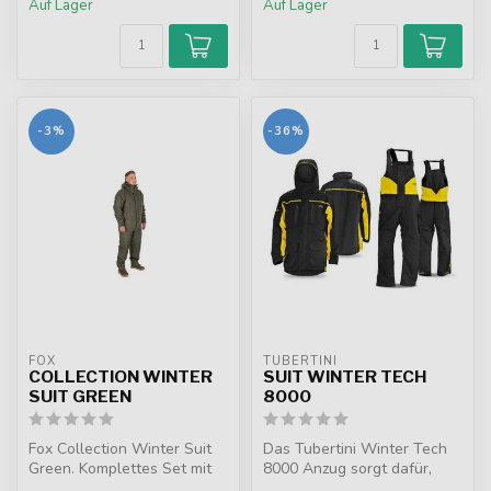
Auf Lager
Auf Lager
-3%
-36%
FOX
TUBERTINI
COLLECTION WINTER
SUIT WINTER TECH
SUIT GREEN
8000
Fox Collection Winter Suit
Das Tubertini Winter Tech
Green. Komplettes Set mit
8000 Anzug sorgt dafür,
Jacke und Hose,
dass Sie schön warm am