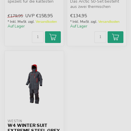
speziell für die kältesten
Das Arctic 50-Set besteht
Tage entworfen und verfügt
aus zwei thermischen
über...
Kleidungsstücken, einer
UVP
€158,95
€134,95
€179,95
Jacke un...
* Inkl. MwSt. zzgl.
Versandkosten
* Inkl. MwSt. zzgl.
Versandkosten
Auf Lager
Auf Lager
WESTIN
W4 WINTER SUIT
EXTREME STEEL GREY