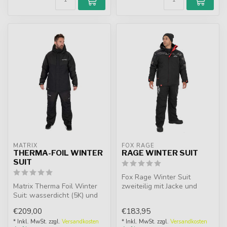
MATRIX
FOX RAGE
THERMA-FOIL WINTER
RAGE WINTER SUIT
SUIT
Fox Rage Winter Suit
Matrix Therma Foil Winter
zweiteilig mit Jacke und
Suit: wasserdicht (5K) und
Hose. Wasserdicht,
atmungsaktiv (3K), mit
atmungsaktiv un...
€209,00
€183,95
wärm...
* Inkl. MwSt. zzgl.
Versandkosten
* Inkl. MwSt. zzgl.
Versandkosten