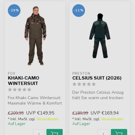
-29%
-11%
FOX
PRESTON
KHAKI-CAMO
CELSIUS SUIT (2026)
WINTERSUIT
Der Preston Celsius Anzug
Fox Khaki-Camo Wintersuit:
hält Sie warm und trocken
Maximale Wärme & Komfort
bei extremen Bedingungen.
für kalte Monate.
Wa...
UVP
€149,95
UVP
€169,94
€209,95
€189,99
Wasserdich...
* Inkl. MwSt. zzgl.
Versandkosten
* Inkl. MwSt. zzgl.
Versandkosten
Auf Lager
Auf Lager