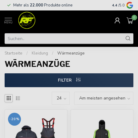
Kostenloser
Mehr als
22.000
Produkte online
4.4
/5.0
€
0
MENU
Startseite
/
Kleidung
/
Wärmeanzüge
WÄRMEANZÜGE
FILTER
-20%