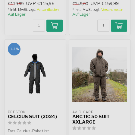
UVP
€115,95
UVP
€159,99
€119,99
€249,00
wasserdicht...
Wasser ...
* Inkl. MwSt. zzgl.
Versandkosten
* Inkl. MwSt. zzgl.
Versandkosten
Auf Lager
Auf Lager
-12%
PRESTON
AVID CARP
CELCIUS SUIT (2024)
ARCTIC 50 SUIT
XXLARGE
Das Celcius-Paket ist