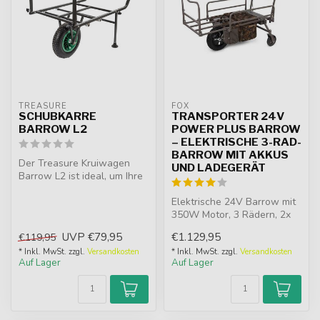
TREASURE
FOX
SCHUBKARRE
TRANSPORTER 24V
BARROW L2
POWER PLUS BARROW
– ELEKTRISCHE 3-RAD-
BARROW MIT AKKUS
Der Treasure Kruiwagen
UND LADEGERÄT
Barrow L2 ist ideal, um Ihre
Ausrüstung für das
Karpfen...
Elektrische 24V Barrow mit
350W Motor, 3 Rädern, 2x
9Ah 12V Akkus, Ladegerät,
UVP
€79,95
€1.129,95
€119,95
au...
* Inkl. MwSt. zzgl.
Versandkosten
* Inkl. MwSt. zzgl.
Versandkosten
Auf Lager
Auf Lager