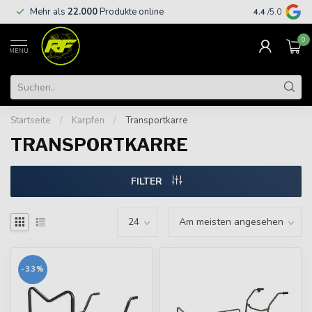
Kostenloser
Mehr als
22.000
Produkte online
4.4
/5.0
€
0
MENU
Startseite
/
Karpfen
/
Transportkarre
TRANSPORTKARRE
FILTER
-33%