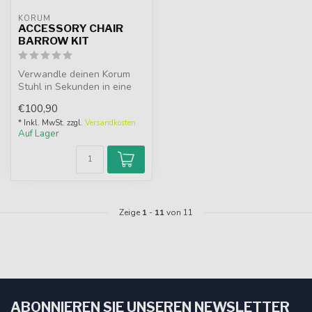
KORUM
ACCESSORY CHAIR
BARROW KIT
Verwandle deinen Korum
Stuhl in Sekunden in eine
perfekt ausbalancierte
€100,90
Transpor...
* Inkl. MwSt. zzgl.
Versandkosten
Auf Lager
Zeige
1
-
11
von 11
ABONNIEREN SIE UNSEREN NEWSLETTER