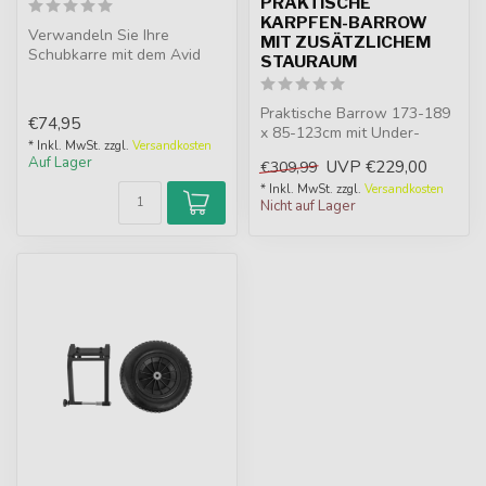
PRAKTISCHE
KARPFEN-BARROW
Verwandeln Sie Ihre
MIT ZUSÄTZLICHEM
Schubkarre mit dem Avid
STAURAUM
Carp Barrow Wheel
Conversion Kit in ...
Praktische Barrow 173-189
€74,95
x 85-123cm mit Under-
* Inkl. MwSt. zzgl.
Versandkosten
Barrow Tasche,
Auf Lager
UVP
€229,00
€309,99
Seitentaschen, ver...
* Inkl. MwSt. zzgl.
Versandkosten
Nicht auf Lager