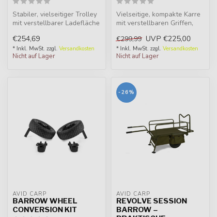
Stabiler, vielseitiger Trolley
Vielseitige, kompakte Karre
mit verstellbarer Ladefläche
mit verstellbaren Griffen,
und cleverem Staurau...
ideal für kurze und länge...
€254,69
UVP
€225,00
€299,99
* Inkl. MwSt. zzgl.
Versandkosten
* Inkl. MwSt. zzgl.
Versandkosten
Nicht auf Lager
Nicht auf Lager
-26%
AVID CARP
AVID CARP
BARROW WHEEL
REVOLVE SESSION
CONVERSION KIT
BARROW –