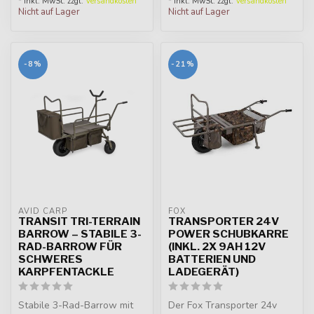
* Inkl. MwSt. zzgl.
Versandkosten
* Inkl. MwSt. zzgl.
Versandkosten
Nicht auf Lager
Nicht auf Lager
-8%
-21%
AVID CARP
FOX
TRANSIT TRI-TERRAIN
TRANSPORTER 24V
BARROW – STABILE 3-
POWER SCHUBKARRE
RAD-BARROW FÜR
(INKL. 2X 9AH 12V
SCHWERES
BATTERIEN UND
KARPFENTACKLE
LADEGERÄT)
Stabile 3-Rad-Barrow mit
Der Fox Transporter 24v