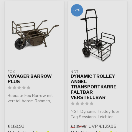
-7%
FOX
NGT
VOYAGER BARROW
DYNAMIC TROLLEY
PLUS
ANGEL
TRANSPORTKARRE
FALTBAR
Robuste Fox Barrow mit
VERSTELLBAR
verstellbarem Rahmen,
Luftreifen und großer
Tasche. Perfe...
NGT Dynamic Trolley fuer
Tag Sessions. Leichter
Stahlrahmen, verstellbarer
€189,93
UVP
€129,95
€139,95
Griff...