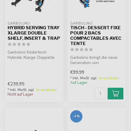
GARBOLINO
GARBOLINO
HYBRID SERVING TRAY
TISCH - DESSERT FIXE
XLARGE DOUBLE
POUR 2 BACS
SHELF, INSERT & TRAP
COMPACTABLES AVEC
TENTE
Garbolino Ködertisch
Hybride Xlarge: Doppelte
Garbolino bringt die neue
Ablage mit Einsätzen und
Generation von
Klappe. F...
Beistelltischen mit Einsätzen
€99,99
heraus. ...
* Inkl. MwSt. zzgl.
Versandkosten
Auf Lager
€239,95
* Inkl. MwSt. zzgl.
Versandkosten
Nicht auf Lager
-4%