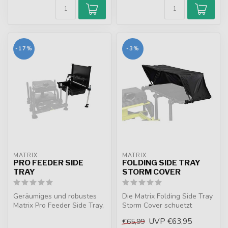
-17%
-3%
MATRIX
MATRIX
PRO FEEDER SIDE
FOLDING SIDE TRAY
TRAY
STORM COVER
Geräumiges und robustes
Die Matrix Folding Side Tray
Matrix Pro Feeder Side Tray,
Storm Cover schuetzt
entwickelt für 6x 3.3pt Köd...
Koeder vor Wind und
UVP
€63,95
€65,99
Regen. Kom...