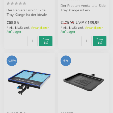
Der Preston Venta-Lite Side
Der Reniers Fishing Side
Tray Xlarge ist ein
Tray Xlarge ist der ideale
geräumiger, zweiteiliger
Seitentisch zum
Köderti...
€69,95
UVP
€169,95
€179,95
Organisieren...
* Inkl. MwSt. zzgl.
Versandkosten
* Inkl. MwSt. zzgl.
Versandkosten
Auf Lager
Auf Lager
-18%
6%