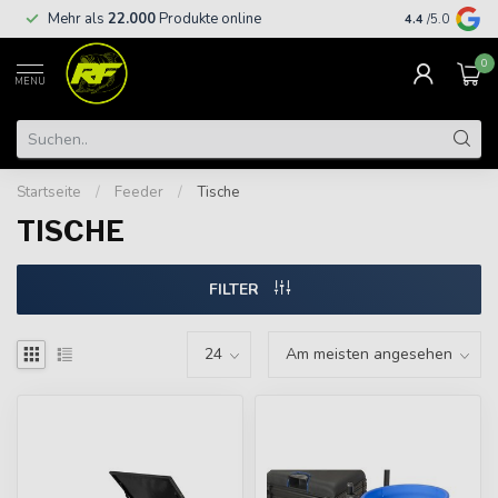
Kostenloser
Mehr als
22.000
Produkte online
4.4
/5.0
€
0
MENU
Startseite
/
Feeder
/
Tische
TISCHE
FILTER