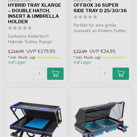
GARBOLINO
PRESTON
HYBRID TRAY XLARGE
OFFBOX 36 SUPER
– DOUBLE HATCH,
SIDE TRAY D 25/30/36
INSERT & UMBRELLA
HOLDER
Perfekt für eine große
Auswahl an Ködern, Futter,
Garbolino Ködertisch
Zubehör und mit einer erhö...
Hybride Trolley Xlarge:
Doppelte Klappen,
UVP
€179,95
UVP
€34,95
€219,95
€32,99
Schirmhalter und ...
* Inkl. MwSt. zzgl.
Versandkosten
* Inkl. MwSt. zzgl.
Versandkosten
Auf Lager
Auf Lager