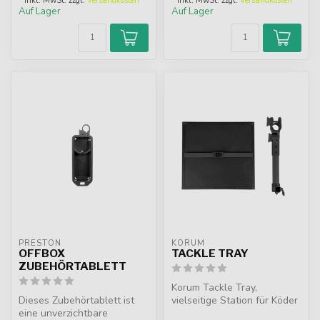
* Inkl. MwSt. zzgl.
Versandkosten
* Inkl. MwSt. zzgl.
Versandkosten
Auf Lager
Auf Lager
PRESTON
KORUM
OFFBOX
TACKLE TRAY
ZUBEHÖRTABLETT
Korum Tackle Tray,
Dieses Zubehörtablett ist
vielseitige Station für Köder
eine unverzichtbare
und Ausrüstung. Kann an