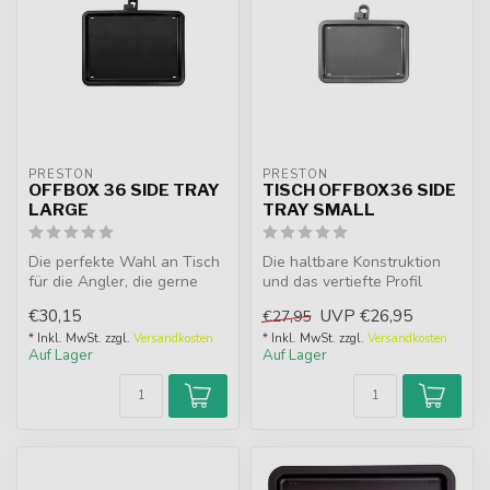
PRESTON
PRESTON
OFFBOX 36 SIDE TRAY
TISCH OFFBOX36 SIDE
LARGE
TRAY SMALL
Die perfekte Wahl an Tisch
Die haltbare Konstruktion
für die Angler, die gerne
und das vertiefte Profil
einen größeren Ködertisc...
machen sie kompakt genug,
€30,15
UVP
€26,95
€27,95
um ...
* Inkl. MwSt. zzgl.
Versandkosten
* Inkl. MwSt. zzgl.
Versandkosten
Auf Lager
Auf Lager