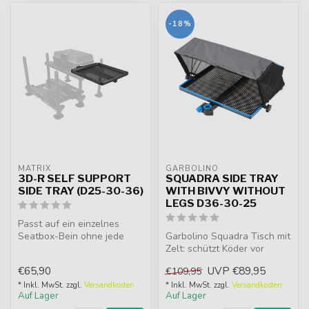
-18%
MATRIX
GARBOLINO
3D-R SELF SUPPORT
SQUADRA SIDE TRAY
SIDE TRAY (D25-30-36)
WITH BIVVY WITHOUT
LEGS D36-30-25
Passt auf ein einzelnes
Seatbox-Bein ohne jede
Garbolino Squadra Tisch mit
andere Form von
Zelt: schützt Köder vor
erforderlicher Un...
schlechtem Wetter. Direkt
€65,90
UVP
€89,95
€109,95
ko...
* Inkl. MwSt. zzgl.
Versandkosten
* Inkl. MwSt. zzgl.
Versandkosten
Auf Lager
Auf Lager