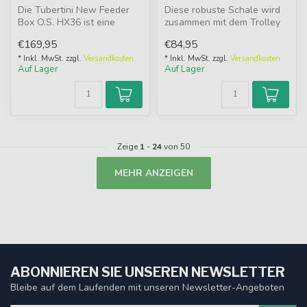
Die Tubertini New Feeder
Diese robuste Schale wird
Box O.S. HX36 ist eine
zusammen mit dem Trolley
wasserdichte Futterbox mit
geliefert, sodass Sie alle
€169,95
€84,95
zwei ...
no...
* Inkl. MwSt. zzgl.
Versandkosten
* Inkl. MwSt. zzgl.
Versandkosten
Auf Lager
Auf Lager
Zeige
1
-
24
von 50
MEHR ANZEIGEN
ABONNIEREN SIE UNSEREN NEWSLETTER
Bleibe auf dem Laufenden mit unseren Newsletter-Angeboten