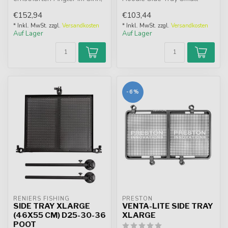
bietet diese innovative
schützt Köder optimal mit
€152,94
€103,44
Köderbox ...
einer abn...
* Inkl. MwSt. zzgl.
Versandkosten
* Inkl. MwSt. zzgl.
Versandkosten
Auf Lager
Auf Lager
-6%
RENIERS FISHING
PRESTON
SIDE TRAY XLARGE
VENTA-LITE SIDE TRAY
(46X55 CM) D25-30-36
XLARGE
POOT