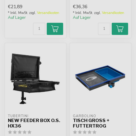
Ergänzung zu Ihrer
Korum R...
€21,89
€36,36
Angelausrüstung...
* Inkl. MwSt. zzgl.
Versandkosten
* Inkl. MwSt. zzgl.
Versandkosten
Auf Lager
Auf Lager
TUBERTINI
GARBOLINO
NEW FEEDER BOX O.S.
TISCH GROSS + F
HX36
UTTERTROG