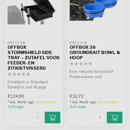
PRESTON
PRESTON
OFFBOX
OFFBOX 36
STORMSHIELD SIDE
GROUNDBAIT BOWL &
TRAY – ZIJTAFEL VOOR
HOOP
FEEDER- EN
ZITKISTVISSERIJ
Eine robuste Kunststoff-
Futterwanne und
Erhältlich in Standard
Befestigungsring, die für
60x40cm und XLarge
eine direkte ...
65x50cm. Stabiler
€124,90
€32,72
Seitentisch mit vers...
* Inkl. MwSt. zzgl.
Versandkosten
* Inkl. MwSt. zzgl.
Versandkosten
Auf Lager
Auf Lager