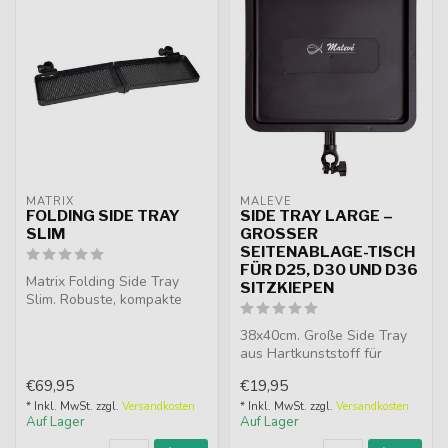
MATRIX
MALEVÉ
FOLDING SIDE TRAY
SIDE TRAY LARGE –
SLIM
GROSSER S
EITENABLAGE-TISCH F
ÜR D25, D30 UND D36 S
Matrix Folding Side Tray
ITZKIEPEN
Slim. Robuste, kompakte
Seitentablett mit
Klappdesign, ...
38x40cm. Große Side Tray
aus Hartkunststoff für
mehrere Köderboxen und
€69,95
€19,95
Zubehör, ...
* Inkl. MwSt. zzgl.
Versandkosten
* Inkl. MwSt. zzgl.
Versandkosten
Auf Lager
Auf Lager