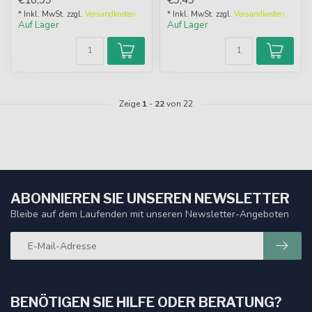
Pop-Ups eine...
Rosa, Weiß und ...
* Inkl. MwSt. zzgl.
Versandkosten
* Inkl. MwSt. zzgl.
Versandkosten
Auf Lager
Auf Lager
Zeige
1
-
22
von 22
ABONNIEREN SIE UNSEREN NEWSLETTER
Bleibe auf dem Laufenden mit unseren Newsletter-Angeboten
BENÖTIGEN SIE HILFE ODER BERATUNG?