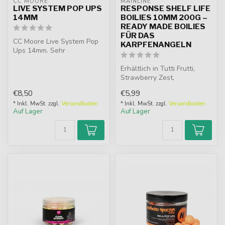
CC MOORE
MAINLINE
LIVE SYSTEM POP UPS
RESPONSE SHELF LIFE
14MM
BOILIES 10MM 200G –
READY MADE BOILIES
FÜR DAS
CC Moore Live System Pop
KARPFENANGELN
Ups 14mm. Sehr
schwimmfähig, süß-cremige
Pop Ups in Pin...
Erhältlich in Tutti Frutti,
Strawberry Zest,
Sweetcorn, Hemp, Bread
€8,50
€5,99
Fake und Pin...
* Inkl. MwSt. zzgl.
Versandkosten
* Inkl. MwSt. zzgl.
Versandkosten
Auf Lager
Auf Lager