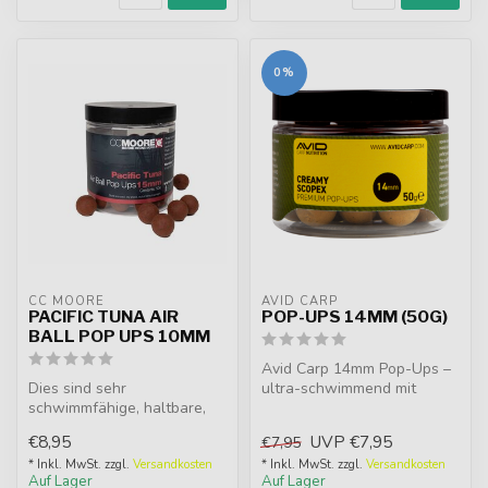
0%
CC MOORE
AVID CARP
PACIFIC TUNA AIR
POP-UPS 14MM (50G)
BALL POP UPS 10MM
Avid Carp 14mm Pop-Ups –
Dies sind sehr
ultra-schwimmend mit
schwimmfähige, haltbare,
starken Attraktoren.
Luftball-Pop-ups,
Passend zu Bo...
€8,95
UVP
€7,95
€7,95
hergestellt mit Pacif...
* Inkl. MwSt. zzgl.
Versandkosten
* Inkl. MwSt. zzgl.
Versandkosten
Auf Lager
Auf Lager