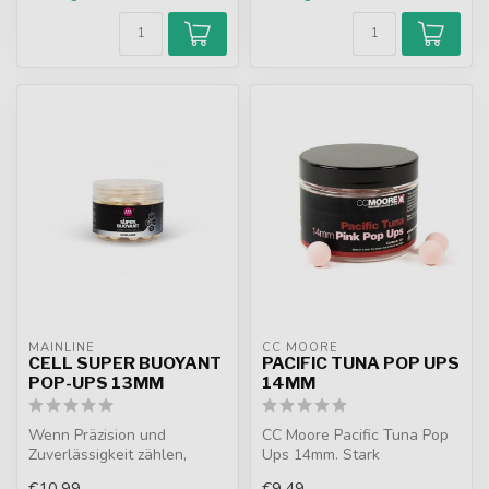
MAINLINE
CC MOORE
CELL SUPER BUOYANT
PACIFIC TUNA POP UPS
POP-UPS 13MM
14MM
Wenn Präzision und
CC Moore Pacific Tuna Pop
Zuverlässigkeit zählen,
Ups 14mm. Stark
bieten die Super Buoyant
schwimmende Pop Ups in
€10,99
€9,49