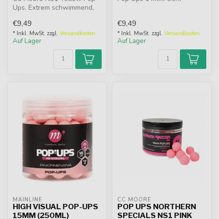
Ups. Extrem schwimmend,
schwimmfähig, in Weiß und
hi-viz gelb und
Gelb, mit M...
€9,49
€9,49
unwiderstehlich ...
* Inkl. MwSt. zzgl.
Versandkosten
* Inkl. MwSt. zzgl.
Versandkosten
Auf Lager
Auf Lager
MAINLINE
CC MOORE
HIGH VISUAL POP-UPS
POP UPS NORTHERN
15MM (250ML)
SPECIALS NS1 PINK