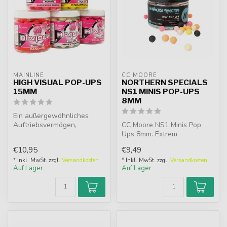
MAINLINE
CC MOORE
HIGH VISUAL POP-UPS
NORTHERN SPECIALS
15MM
NS1 MINIS POP-UPS
8MM
Ein außergewöhnliches
Auftriebsvermögen,
CC Moore NS1 Minis Pop
leuchtende Farben und
Ups 8mm. Extrem
attraktive Aromen...
schwimmend, hi-viz Mix aus
€10,95
€9,49
8 Farben mit C...
* Inkl. MwSt. zzgl.
Versandkosten
* Inkl. MwSt. zzgl.
Versandkosten
Auf Lager
Auf Lager