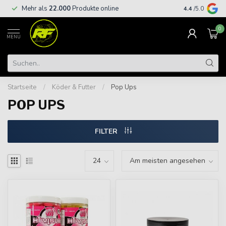
Kostenloser
Mehr als
22.000
Produkte online
4.4
/5.0
€
0
MENU
Startseite
/
Köder & Futter
/
Pop Ups
POP UPS
FILTER