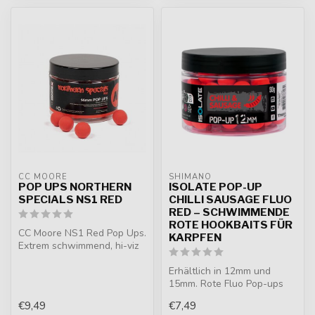
CC MOORE
SHIMANO
POP UPS NORTHERN
ISOLATE POP-UP
SPECIALS NS1 RED
CHILLI SAUSAGE FLUO
RED – SCHWIMMENDE
ROTE HOOKBAITS FÜR
CC Moore NS1 Red Pop Ups.
KARPFEN
Extrem schwimmend, hi-viz
rot und unwiderstehlich mit
...
Erhältlich in 12mm und
15mm. Rote Fluo Pop-ups
mit würzigem Chilli Sausage
€9,49
€7,49
Flavo...