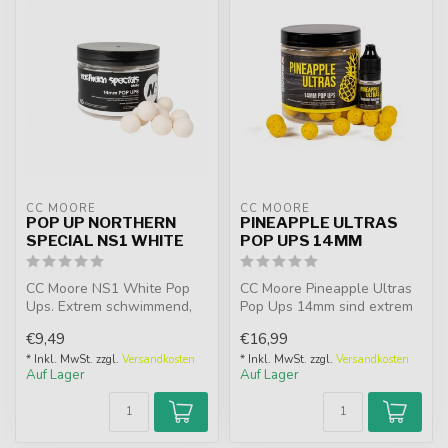
CC MOORE
CC MOORE
POP UP NORTHERN
PINEAPPLE ULTRAS
SPECIAL NS1 WHITE
POP UPS 14MM
CC Moore NS1 White Pop
CC Moore Pineapple Ultras
Ups. Extrem schwimmend,
Pop Ups 14mm sind extrem
hi-viz weiß und
schwimmfähige Karpfen-
€9,49
€16,99
unwiderstehlich m...
Hookbai...
* Inkl. MwSt. zzgl.
Versandkosten
* Inkl. MwSt. zzgl.
Versandkosten
Auf Lager
Auf Lager