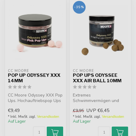
-35%
CC MOORE
CC MOORE
POP UP ODYSSEY XXX
POP UPS ODYSSEE
14MM
XXX AIR BALL 10MM
CC Moore Odyssey XXX Pop
Extremes
Ups. Hochauftriebspop Ups
Schwimmvermögen und
in Pink, Weiß & Gelb. Mit
haltbar. Weicher natürlicher
€9,49
UVP
€6,45
€9,95
dem...
GLM-ähnlicher Gesc...
* Inkl. MwSt. zzgl.
Versandkosten
* Inkl. MwSt. zzgl.
Versandkosten
Auf Lager
Auf Lager