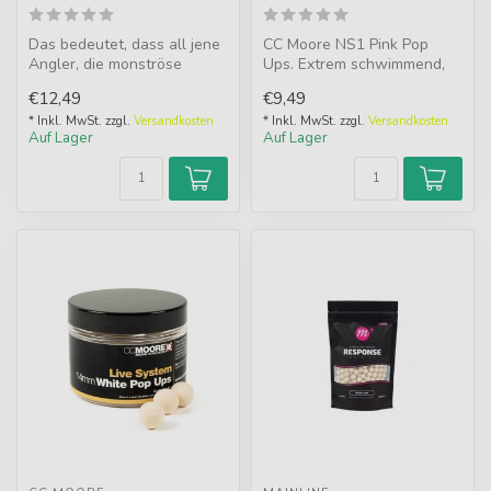
Das bedeutet, dass all jene
CC Moore NS1 Pink Pop
Angler, die monströse
Ups. Extrem schwimmend,
Mengen an Fisch mit diesen
hi-viz und unwiderstehlich
€12,49
€9,49
lim...
mit Cit...
* Inkl. MwSt. zzgl.
Versandkosten
* Inkl. MwSt. zzgl.
Versandkosten
Auf Lager
Auf Lager