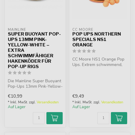
MAINLINE
CC MOORE
SUPER BUOYANT POP-
POP UPS NORTHERN
UPS 13MM PINK-
SPECIALS NS1
YELLOW-WHITE –
ORANGE
EXTRA
SCHWIMMFÄHIGER
CC Moore NS1 Orange Pop
HAKENKÖDER FÜR
Ups. Extrem schwimmend,
POP-UP RIGS
hi-viz orange und
unwiderstehlic...
Die Mainline Super Buoyant
Pop-Ups 13mm Pink-Yellow-
White sind extra
€10,99
€9,49
schwimmfähi...
* Inkl. MwSt. zzgl.
Versandkosten
* Inkl. MwSt. zzgl.
Versandkosten
Auf Lager
Auf Lager