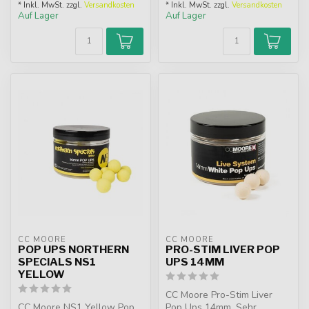
* Inkl. MwSt. zzgl.
Versandkosten
* Inkl. MwSt. zzgl.
Versandkosten
Auf Lager
Auf Lager
CC MOORE
CC MOORE
POP UPS NORTHERN
PRO-STIM LIVER POP
SPECIALS NS1
UPS 14MM
YELLOW
CC Moore Pro-Stim Liver
CC Moore NS1 Yellow Pop
Pop Ups 14mm. Sehr