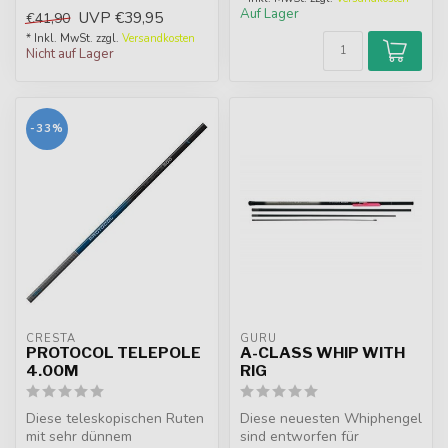
leichte und kompakte
Auf Lager
UVP
€39,95
€41,90
teleskop...
* Inkl. MwSt. zzgl.
Versandkosten
Nicht auf Lager
-33%
CRESTA
GURU
PROTOCOL TELEPOLE
A-CLASS WHIP WITH
4.00M
RIG
Diese teleskopischen Ruten
Diese neuesten Whiphengel
mit sehr dünnem
sind entworfen für