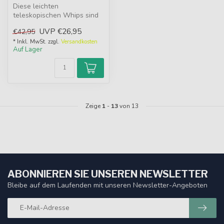
Diese leichten
teleskopischen Whips sind
erstaunlich schnell in der
UVP
€26,95
€42,95
Aktion und h...
* Inkl. MwSt. zzgl.
Versandkosten
Auf Lager
Zeige
1
-
13
von 13
ABONNIEREN SIE UNSEREN NEWSLETTER
Bleibe auf dem Laufenden mit unseren Newsletter-Angeboten