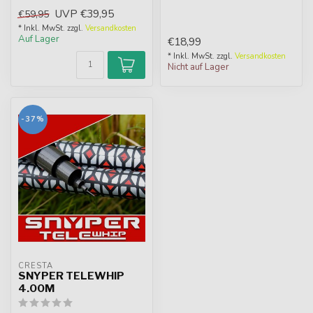
Durchmesser sind äußerst
schnelles, effizientes und
UVP
€39,95
€59,95
geeignet für...
effektiv...
* Inkl. MwSt. zzgl.
Versandkosten
Auf Lager
€18,99
* Inkl. MwSt. zzgl.
Versandkosten
Nicht auf Lager
-37%
CRESTA
SNYPER TELEWHIP
4.00M