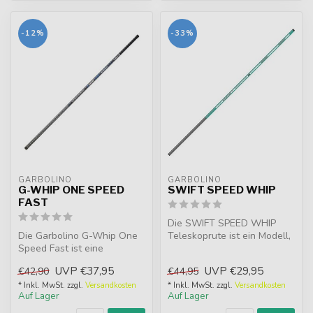
-12%
-33%
GARBOLINO
GARBOLINO
G-WHIP ONE SPEED
SWIFT SPEED WHIP
FAST
Die SWIFT SPEED WHIP
Die Garbolino G-Whip One
Teleskoprute ist ein Modell,
Speed Fast ist eine
das für das schnelle Angeln
ultraleichte Teleskoprute
en...
UVP
€37,95
UVP
€29,95
€42,90
€44,95
aus HM/IM...
* Inkl. MwSt. zzgl.
Versandkosten
* Inkl. MwSt. zzgl.
Versandkosten
Auf Lager
Auf Lager