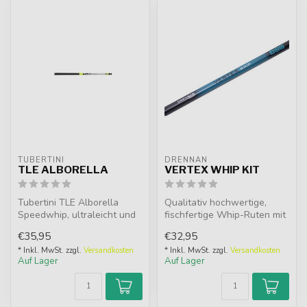
TUBERTINI
DRENNAN
TLE ALBORELLA
VERTEX WHIP KIT
Tubertini TLE Alborella
Qualitativ hochwertige,
Speedwhip, ultraleicht und
fischfertige Whip-Ruten mit
steif, mit massiver
einer idealen Montage für
€35,95
€32,95
Carbonspi...
Si...
* Inkl. MwSt. zzgl.
Versandkosten
* Inkl. MwSt. zzgl.
Versandkosten
Auf Lager
Auf Lager