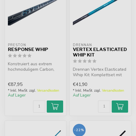
PRESTON
DRENNAN
RESPONSE WHIP
VERTEX ELASTICATED
WHIP KIT
Konstruiert aus extrem
hochmoduligem Carbon,
Drennan Vertex Elasticated
verleiht es den Response
Whip Kit: Komplettset mit
Whips ein ...
elastischen Peitschenruten
€87,95
€41,90
...
* Inkl. MwSt. zzgl.
Versandkosten
* Inkl. MwSt. zzgl.
Versandkosten
Auf Lager
Auf Lager
-22%