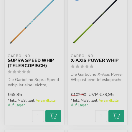
GARBOLINO
GARBOLINO
SUPRA SPEED WHIP
X-AXIS POWER WHIP
(TELESCOPISCH)
Die Garbolino X-Axis Power
Die Garbolino Supra Speed
Whip ist eine teleskopische
Whip ist eine leichte,
Kopfrute mit ausgeprägter...
schnelle Teleskoprute aus
€69,95
UVP
€79,95
€102,90
HM/MI...
* Inkl. MwSt. zzgl.
Versandkosten
* Inkl. MwSt. zzgl.
Versandkosten
Auf Lager
Auf Lager