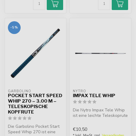
-5%
GARBOLINO
NYTRO
POCKET START SPEED
IMPAX TELE WHIP
WHIP 270 – 3.00 M –
TELESKOPISCHE
Die Nytro Impax Tele Whip
KOPFRUTE
ist eine leichte Teleskoprute
in drei oder vier Metern...
Die Garbolino Pocket Start
€10,50
Speed Whip 270 ist eine
* Inkl. MwSt. zzgl.
Versandkosten