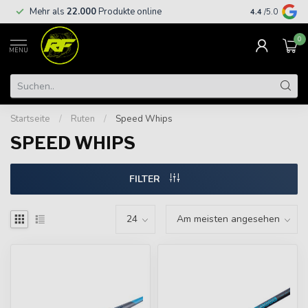
Kostenloser
Mehr als
22.000
Produkte online
4.4
/5.0
€
0
MENU
Startseite
/
Ruten
/
Speed Whips
SPEED WHIPS
FILTER