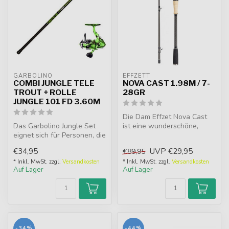
GARBOLINO
EFFZETT
COMBI JUNGLE TELE
NOVA CAST 1.98M / 7-
TROUT + ROLLE
28GR
JUNGLE 101 FD 3.60M
Die Dam Effzet Nova Cast
Das Garbolino Jungle Set
ist eine wunderschöne,
eignet sich für Personen, die
vielseitige Wurfrute, ideal
nach einem einfachen und ...
fü...
€34,95
UVP
€29,95
€89,95
* Inkl. MwSt. zzgl.
Versandkosten
* Inkl. MwSt. zzgl.
Versandkosten
Auf Lager
Auf Lager
-34%
-44%