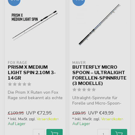
FOX RAGE
MAVER
PRISM X MEDIUM
BUTTERFLY MICRO
LIGHT SPIN 2.10M 3-
SPOON – ULTRALIGHT
14GR
FORELLEN-SPINNRUTE
(3 MODELLE)
Die Prism X Ruten von Fox
Rage sind bekannt als echte
Ultralight-Spinnrute für
Arbeitstiere und bieten he...
Forelle und Micro-Spoon-
Fischen. Mit Solid-Carbon-
UVP
€72,95
UVP
€49,99
€109,95
€89,95
Spitz...
* Inkl. MwSt. zzgl.
Versandkosten
* Inkl. MwSt. zzgl.
Versandkosten
Auf Lager
Auf Lager