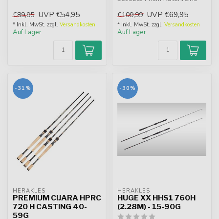
hohe Sens...
weiterentwickelt, die Fox R...
UVP
€54,95
UVP
€69,95
€89,95
€109,99
* Inkl. MwSt. zzgl.
Versandkosten
* Inkl. MwSt. zzgl.
Versandkosten
Auf Lager
Auf Lager
-31%
-30%
HERAKLES
HERAKLES
PREMIUM CIJARA HPRC
HUGE XX HHS1 760H
720 H CASTING 40-
(2.28M) - 15-90G
59G