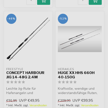
-46%
-52%
FREESTYLE
HERAKLES
CONCEPT HARBOUR
HUGE XX HHS 660H
JIG 14-48G 2.4M
40-150G
Leichte Jig-Rute für
Kraftvolle, wendige und
Hafenangeln und
widerstandsfähige Ruten,
Streetfishing. Schnelle
aber auch sehr
UVP
€49,95
UVP
€99,95
€91,95
€209,95
Aktion mit viel Rüc...
ausgewogen und ...
* Inkl. MwSt. zzgl.
Versandkosten
* Inkl. MwSt. zzgl.
Versandkosten