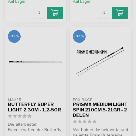
Auf Lager
Auf Lager
-39%
-36%
MAVER
FOX RAGE
BUTTERFLY SUPER
PRISMX MEDIUM LIGHT
LIGHT 2.30M - 1.2-5GR
SPIN 210CM 5-21GR - 2
DELEN
Die allerbesten
Eigenschaften der Butterfly
Wir haben die bekannte und
Super Light Serie sind die
beliebte Prism Rutenreihe