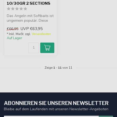
10/30GR 2 SECTIONS
Das Angeln mit Softbaits ist
ungemein populär. Diese
Ruten sind extrem sensibel...
UVP
€63,95
€66,95
* Inkl. MwSt. zzgl.
Versandkosten
Auf Lager
Zeige
1
-
11
von 11
ABONNIEREN SIE UNSEREN NEWSLETTER
Bleibe auf dem Laufenden mit unseren Newsletter-Angeboten