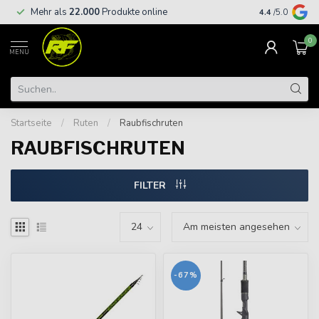
Kostenloser
Mehr als
22.000
Produkte online
4.4
/5.0
€
0
MENU
Startseite
/
Ruten
/
Raubfischruten
RAUBFISCHRUTEN
FILTER
-67%