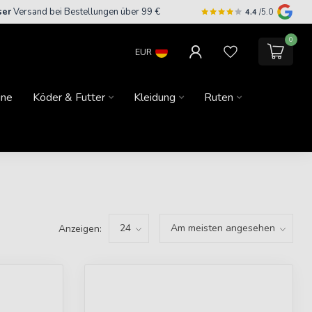
ser
Versand bei Bestellungen über 99 €
4.4
/5.0
0
EUR
ine
Köder & Futter
Kleidung
Ruten
Anzeigen: