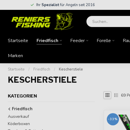
Ihr
Spezialist
für Angeln seit 2016
Startseite
Friedfisch
Feeder
Forelle
Rau
Marken
Startseite
/
Friedfisch
/
Kescherstiele
KESCHERSTIELE
69
P
KATEGORIEN
Friedfisch
Ausverkauf
-33%
Köderboxen