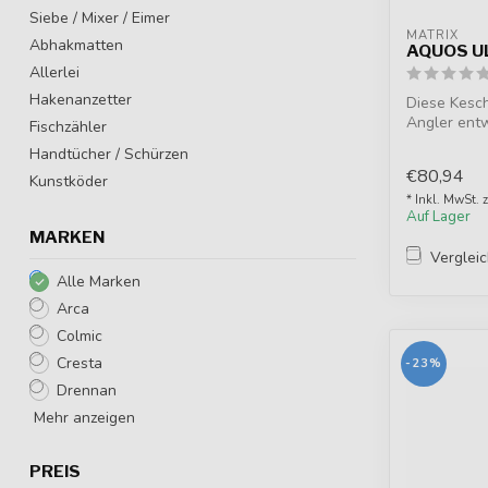
Siebe / Mixer / Eimer
MATRIX
Abhakmatten
AQUOS U
Allerlei
Hakenanzetter
Diese Kesch
Angler entw
Fischzähler
Haltbark...
Handtücher / Schürzen
€80,94
Kunstköder
* Inkl. MwSt. 
Auf Lager
MARKEN
Verglei
Alle Marken
Arca
Colmic
Cresta
-23%
Drennan
Mehr anzeigen
PREIS