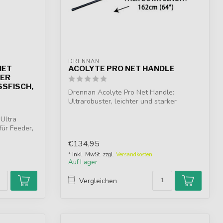
DRENNAN
NET
ACOLYTE PRO NET HANDLE
KER
FISCH, F
Drennan Acolyte Pro Net Handle:
Ultrarobuster, leichter und starker
Kescherstab....
 Ultra
für Feeder,
€134,95
* Inkl. MwSt. zzgl.
Versandkosten
Auf Lager
Vergleichen