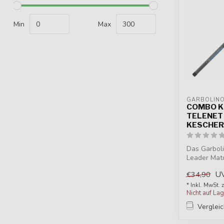
Min
Max
GARBOLIN
COMBO K
TELENET
KESCHER
Das Garbol
Leader Matc
Set...
U
€34,90
* Inkl. MwSt. 
Nicht auf La
Verglei