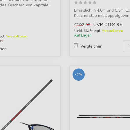
r das Keschern von kapitale...
Erhältlich in 4.0m und 5.5m. Ex
Kescherstab mit Doppelgewin
Grap...
UVP
€184,95
€192,99
* Inkl. MwSt. zzgl.
Versandkosten
Auf Lager
zzgl.
Versandkosten
ger
Vergleichen
chen
-6%