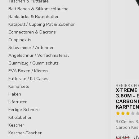
Taschen & Futterale
Bait Bands & Silikonschläuche
Banksticks & Rutenhalter
Katapult / Cupping Pot & Zubehör
Connectoren & Dacrons
Cuppingkits
Schwimmer / Antennen
Angelschnur / Vorfachmaterial
Gummizug / Gummischutz
EVA Boxen / Kästen
Futterale / Kit Cases
Kampfsets
RENIERS FI
X-TREME
Haken
3.60M –
CARBON 
Uferruten
KARPFEN
Fertige Schnüre
Kit-Zubehör
3.00m bis 3
Kescher
Carbon Kes
Kescher-Taschen
Anti...
U
€89,95