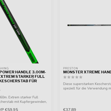
SHING
PRESTON
 POWER HANDLE 3.00M-
MONSTER XTREME HAN
 EXTREM STARKER FULL
KESCHERSTAB FÜR
Diese superstarken Kescherst
speziell für die Verwendung m
Ke...
.60m. Extrem starker Full
cherstab mit Kupfergewinden,
VP
€59,95
€37,89