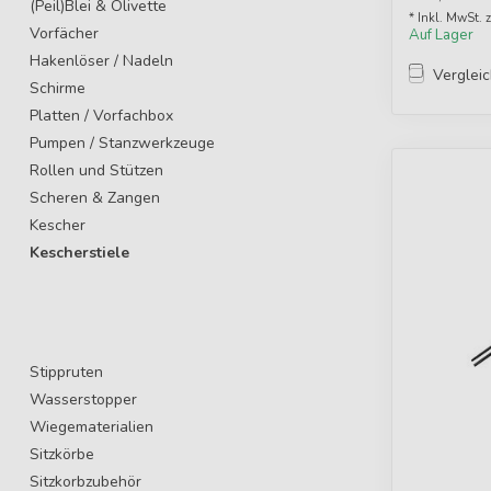
(Peil)Blei & Olivette
* Inkl. MwSt. 
Vorfächer
Auf Lager
Hakenlöser / Nadeln
Verglei
Schirme
Platten / Vorfachbox
Pumpen / Stanzwerkzeuge
Rollen und Stützen
Scheren & Zangen
Kescher
Kescherstiele
Stippruten
Wasserstopper
Wiegematerialien
Sitzkörbe
Sitzkorbzubehör