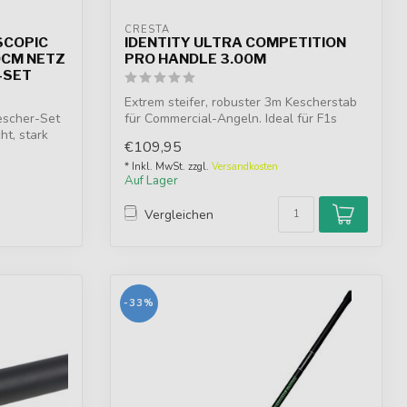
CRESTA
SCOPIC
IDENTITY ULTRA COMPETITION
0CM NETZ
PRO HANDLE 3.00M
-SET
Extrem steifer, robuster 3m Kescherstab
escher-Set
für Commercial-Angeln. Ideal für F1s
ht, stark
und...
€109,95
* Inkl. MwSt. zzgl.
Versandkosten
Auf Lager
Vergleichen
-33%