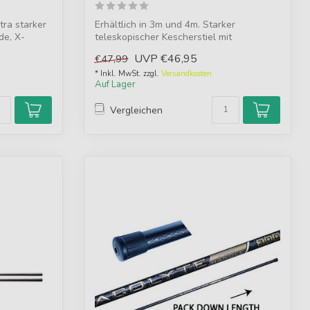
tra starker
Erhältlich in 3m und 4m. Starker
de, X-
teleskopischer Kescherstiel mit
dickwandigem Ca...
UVP
€46,95
€47,99
* Inkl. MwSt. zzgl.
Versandkosten
Auf Lager
Vergleichen