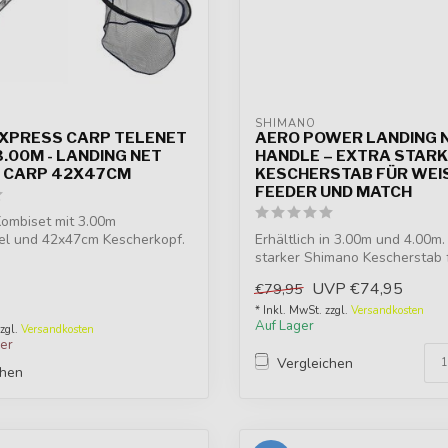
O
SHIMANO
XPRESS CARP TELENET
AERO POWER LANDING 
.00M - LANDING NET
HANDLE – EXTRA STAR
 CARP 42X47CM
KESCHERSTAB FÜR WEISS
EEDER UND MATCH
Kombiset mit 3.00m
iel und 42x47cm Kescherkopf.
Erhältlich in 3.00m und 4.00m.
..
starker Shimano Kescherstab 
Mat...
UVP
€74,95
€79,95
* Inkl. MwSt. zzgl.
Versandkosten
Auf Lager
zzgl.
Versandkosten
ger
Vergleichen
chen