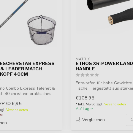
O
MATRIX
ESCHERSTAB EXPRESS
ETHOS XR-POWER LAND
 & LEADER MATCH
HANDLE
KOPF 40CM
Entworfen für hohe Gewichte
ino Combo Express Telenet &
Fische. Hergestellt aus starke
h 40 cm ist ein praktisches
hochmodu...
€108,95
VP
€26,95
* Inkl. MwSt. zzgl.
Versandkosten
Auf Lager
zzgl.
Versandkosten
ger
Vergleichen
chen