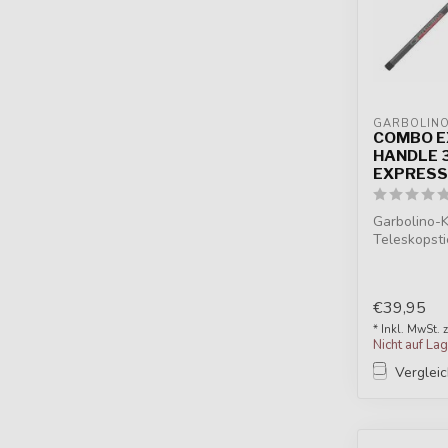
GARBOLIN
COMBO E
HANDLE 3
EXPRESS
Garbolino-
Teleskopst
Perfekt für .
€39,95
* Inkl. MwSt. 
Nicht auf La
Verglei