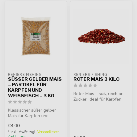
RENIERS FISHING
RENIERS FISHING
SÜSSER GELBER MAIS –
ROTER MAIS 3 KILO
PARTIKEL FÜR K
ARPFEN UND W
Roter Mais – süß, reich an
EISSFISCH – 3 KG
Zucker. Ideal für Karpfen
und Brassen. Hakenköder
Klassischer süßer gelber
ode...
Mais für Karpfen und
Weißfisch. Attraktiv, gut
€4,00
sichtbar...
* Inkl. MwSt. zzgl.
Versandkosten
Auf Lager