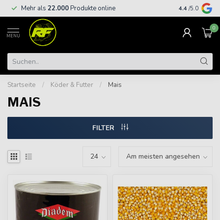
Kostenloser
Mehr als
22.000
Produkte online
4.4
/5.0
€
0
MENU
Startseite
/
Köder & Futter
/
Mais
MAIS
FILTER