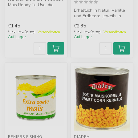
Mais Ready To Use, die
perfekte Ergänzung für jede
Erhältlich in Natur, Vanille
Fi...
und Erdbeere, jeweils in
150ml. Gebrauchsfertiger
€1,45
€2,35
M...
* Inkl. MwSt. zzgl.
Versandkosten
* Inkl. MwSt. zzgl.
Versandkosten
Auf Lager
Auf Lager
RENIERS FISHING
DIADEM