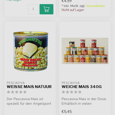
€4,99
* Inkl. MwSt. zzgl.
Versandkosten
Nicht auf Lager
PESCAVIVA
PESCAVIVA
WEISSE MAIS NATUUR
WEICHE MAIS 340G
Der Pescaviva Mais ist
Pescaviva Mais in der Dose.
speziell für den Angelsport
Erhältlich in vielen
entwickelt. Besonders
verschiedenen
€5,45
geeign...
Geschmacksrichtu...