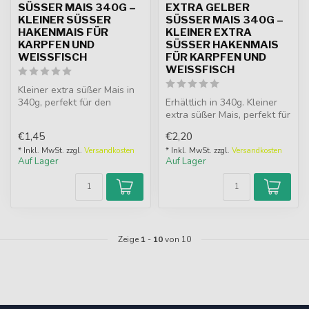
SÜSSER MAIS 340G – K
EXTRA GELBER
LEINER SÜSSER HA
SÜSSER MAIS 340G – K
KENMAIS FÜR KA
LEINER EXTRA S
RPFEN UND WE
ÜSSER HAKENMAIS FÜ
ISSFISCH
R KARPFEN UND WE
ISSFISCH
Kleiner extra süßer Mais in
340g, perfekt für den
Erhältlich in 340g. Kleiner
Haken.
extra süßer Mais, perfekt für
den Haken.
€1,45
€2,20
* Inkl. MwSt. zzgl.
Versandkosten
* Inkl. MwSt. zzgl.
Versandkosten
Auf Lager
Auf Lager
Zeige
1
-
10
von 10