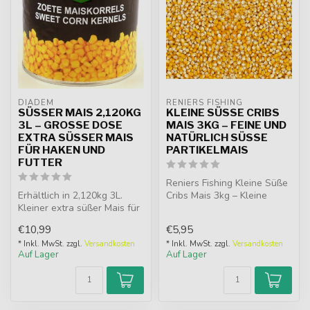
DIADEM
RENIERS FISHING
SÜSSER MAIS 2,120KG 3
KLEINE SÜSSE CRIBS M
L – GROSSE DOSE EX
AIS 3KG – FEINE UND N
TRA SÜSSER MAIS FÜR
ATÜRLICH SÜSSE PA
HAKEN UND FUT
RTIKELMAIS
TER
Reniers Fishing Kleine Süße
Erhältlich in 2,120kg 3L.
Cribs Mais 3kg – Kleine
Kleiner extra süßer Mais für
Natürlich Süße Partikelmais
Haken und Futter.
...
€10,99
€5,95
* Inkl. MwSt. zzgl.
Versandkosten
* Inkl. MwSt. zzgl.
Versandkosten
Auf Lager
Auf Lager