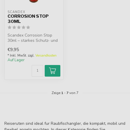
SCANDEX
CORROSION STOP
30ML
Scandex Corrosion Stop
30ml – starkes Schutz- und
Pflegeöl im praktischen
€9,95
Tropff...
* Inkl. MwSt. zzgl.
Versandkosten
Auf Lager
Zeige
1
-
7
von 7
Reiseruten sind ideal fur Raubfischangler, die kompakt, mobil und
flexibel angeln mochten. In dieser Kategorie finden Sie