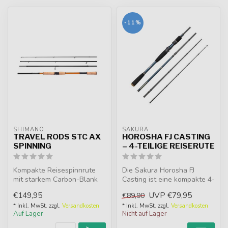
-11%
SHIMANO
SAKURA
TRAVEL RODS STC AX
HOROSHA FJ CASTING
SPINNING
– 4-TEILIGE REISERUTE
Kompakte Reisespinnrute
Die Sakura Horosha FJ
mit starkem Carbon-Blank
Casting ist eine kompakte 4-
für Süß- und Salzwasser. In
teilige Casting-Reiserute mit
€149,95
UVP
€79,95
€89,90
ver...
...
* Inkl. MwSt. zzgl.
Versandkosten
* Inkl. MwSt. zzgl.
Versandkosten
Auf Lager
Nicht auf Lager