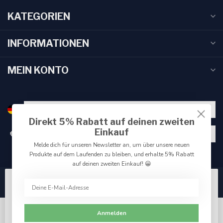
KATEGORIEN
INFORMATIONEN
MEIN KONTO
Direkt 5% Rabatt auf deinen zweiten
Einkauf
€
Melde dich für unseren Newsletter an, um über unsere neuen
Produkte auf dem Laufenden zu bleiben, und erhalte 5% Rabatt
auf deinen zweiten Einkauf! 😀
Wir benutzen Cookies nur für interne Zwecke um den
Webshop zu verbessern. Akzeptieren Sie die
Verwendung von Cookies, um das beste Seitenerlebnis
Anmelden
zu erzielen.
Ja
Nein