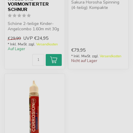
Sakura Horosha Spinning
VORMONTIERTER
(4-teilig): Kompakte
SCHNUR
Reiserute mit schneller
Aktion. IM2...
Schöne 2-teilige Kinder-
Angelcombo 1.60m mit 30g
Wurfgewicht, 1000 Rolle,
UVP
€24,95
€29,99
LED-Li...
* Inkl. MwSt. zzgl.
Versandkosten
Auf Lager
€79,95
* Inkl. MwSt. zzgl.
Versandkosten
Nicht auf Lager