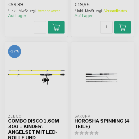
Bombarda-Rute mit
€99,99
€19,95
sensible...
* Inkl. MwSt. zzgl.
Versandkosten
* Inkl. MwSt. zzgl.
Versandkosten
Auf Lager
Auf Lager
-17%
ZEBCO
SAKURA
COMBO DISCO 1.60M
HOROSHA SPINNING (4
30G – KINDER-
TEILE)
ANGELSET MIT LED-
ROLLE UND