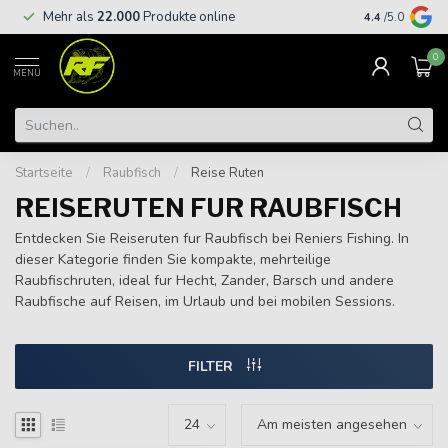
Kostenloser
Mehr als
22.000
Produkte online
4.4
/5.0
€
0
MENU
Startseite
/
Raubfisch
/
Reise Ruten
REISERUTEN FUR RAUBFISCH
Entdecken Sie Reiseruten fur Raubfisch bei Reniers Fishing. In
dieser Kategorie finden Sie kompakte, mehrteilige
Raubfischruten, ideal fur Hecht, Zander, Barsch und andere
Raubfische auf Reisen, im Urlaub und bei mobilen Sessions.
FILTER