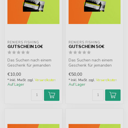
RENIERS FISHING
RENIERS FISHING
GUTSCHEIN 10€
GUTSCHEIN 50€
Das Suchen nach einem
Das Suchen nach einem
Geschenk für jemanden
Geschenk für jemanden
kann ziemlich schwierig
kann ziemlich schwierig
€10,00
€50,00
sein. Ein G...
sein. Ein G...
* Inkl. MwSt. zzgl.
Versandkosten
* Inkl. MwSt. zzgl.
Versandkosten
Auf Lager
Auf Lager