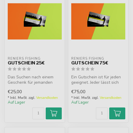
RENIERS FISHING
RENIERS FISHING
GUTSCHEIN 25€
GUTSCHEIN 75€
Das Suchen nach einem
Ein Gutschein ist für jeden
Geschenk für jemanden
geeignet. Jeder lässt sich
kann ziemlich schwierig
gerne überraschen, bes...
€25,00
€75,00
sein. Ein G...
* Inkl. MwSt. zzgl.
Versandkosten
* Inkl. MwSt. zzgl.
Versandkosten
Auf Lager
Auf Lager