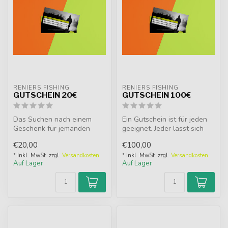
RENIERS FISHING
RENIERS FISHING
GUTSCHEIN 20€
GUTSCHEIN 100€
Das Suchen nach einem
Ein Gutschein ist für jeden
Geschenk für jemanden
geeignet. Jeder lässt sich
kann ziemlich schwierig
gerne überraschen, bes...
€20,00
€100,00
sein. Ein G...
* Inkl. MwSt. zzgl.
Versandkosten
* Inkl. MwSt. zzgl.
Versandkosten
Auf Lager
Auf Lager