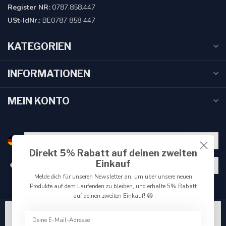
Register NR:
0787.858.447
USt-IdNr.:
BE0787 858 447
KATEGORIEN
INFORMATIONEN
MEIN KONTO
Direkt 5% Rabatt auf deinen zweiten
Einkauf
€
Melde dich für unseren Newsletter an, um über unsere neuen
Produkte auf dem Laufenden zu bleiben, und erhalte 5% Rabatt
auf deinen zweiten Einkauf! 😀
Wir benutzen Cookies nur für interne Zwecke um den