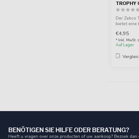
TROPHY 
Der Zebco T
bietet eine
Lösung, um .
€4,95
* Inkl. MwSt. 
Auf Lager
Verglei
BENÖTIGEN SIE HILFE ODER BERATUNG?
Heeft u vragen over onze producten of uw aankoop? Bezoek dan o