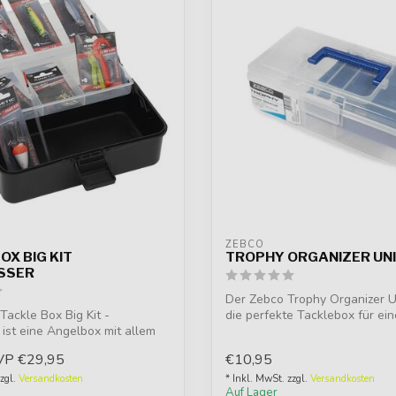
ZEBCO
OX BIG KIT
TROPHY ORGANIZER UN
SSER
Der Zebco Trophy Organizer Un
Tackle Box Big Kit -
die perfekte Tacklebox für ein
ist eine Angelbox mit allem
VP
€29,95
€10,95
zzgl.
Versandkosten
* Inkl. MwSt. zzgl.
Versandkosten
Auf Lager