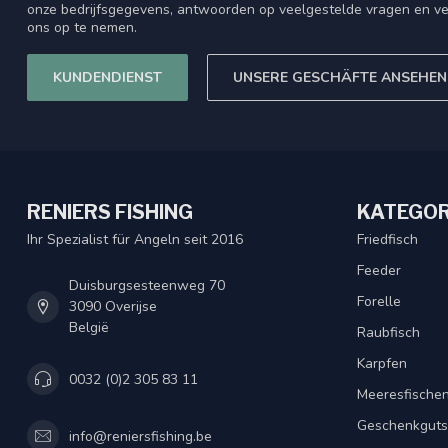
onze bedrijfsgegevens, antwoorden op veelgestelde vragen en ve
ons op te nemen.
KUNDENDIENST
UNSERE GESCHÄFTE ANSEHEN
RENIERS FISHING
KATEGOR
Ihr Spezialist für Angeln seit 2016
Friedfisch
Feeder
Duisburgsesteenweg 70
Forelle
3090 Overijse
België
Raubfisch
Karpfen
0032 (0)2 305 83 11
Meeresfische
Geschenkguts
info@reniersfishing.be