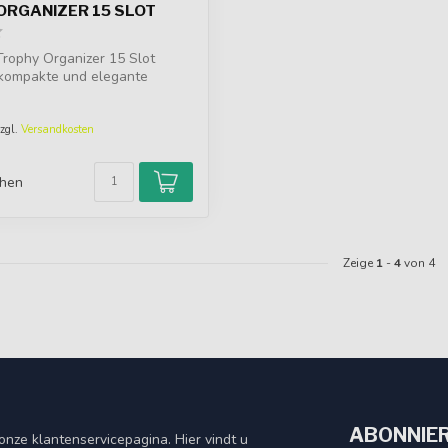
ORGANIZER 15 SLOT
rophy Organizer 15 Slot
 kompakte und elegante
..
zzgl.
Versandkosten
chen
Zeige
1
-
4
von 4
ABONNIER
nze klantenservicepagina. Hier vindt u