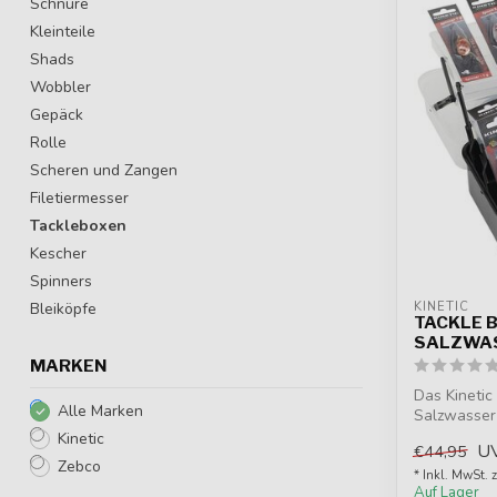
Schnüre
Kleinteile
Shads
Wobbler
Gepäck
Rolle
Scheren und Zangen
Filetiermesser
Tackleboxen
Kescher
Spinners
Bleiköpfe
KINETIC
TACKLE B
SALZWA
MARKEN
Das Kinetic 
Alle Marken
Salzwasser 
notwendi...
Kinetic
U
€44,95
Zebco
* Inkl. MwSt. 
Auf Lager