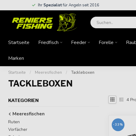
Ihr
Spezialist
für Angeln seit 2016
Startseite
Friedfisch
Feeder
Forelle
Raub
Marken
Startseite
/
Meeresfischen
/
Tackleboxen
TACKLEBOXEN
4
Pro
KATEGORIEN
Meeresfischen
Ruten
-33%
Vorfächer