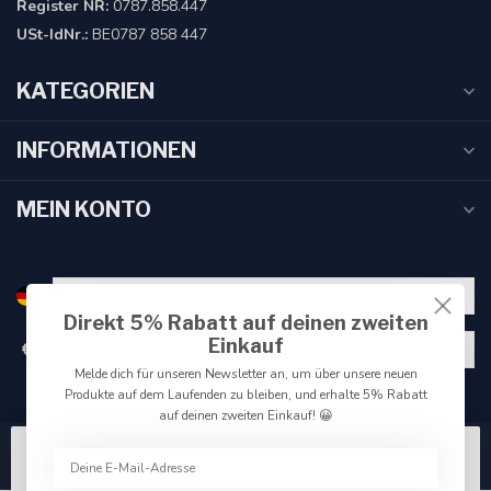
Register NR:
0787.858.447
USt-IdNr.:
BE0787 858 447
KATEGORIEN
INFORMATIONEN
MEIN KONTO
Direkt 5% Rabatt auf deinen zweiten
Einkauf
€
Melde dich für unseren Newsletter an, um über unsere neuen
Produkte auf dem Laufenden zu bleiben, und erhalte 5% Rabatt
auf deinen zweiten Einkauf! 😀
Wir benutzen Cookies nur für interne Zwecke um den
Webshop zu verbessern. Akzeptieren Sie die