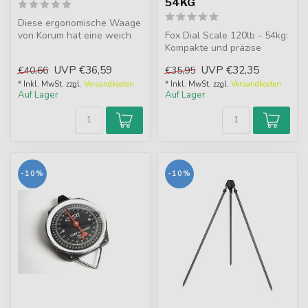
54KG
Diese ergonomische Waage
von Korum hat eine weich
Fox Dial Scale 120lb - 54kg:
anfühlende Hülle und
Kompakte und präzise
verfüg...
analoge Waage mit klaren
UVP
€36,59
UVP
€32,35
€40,66
€35,95
Marki...
* Inkl. MwSt. zzgl.
Versandkosten
* Inkl. MwSt. zzgl.
Versandkosten
Auf Lager
Auf Lager
-10%
-10%