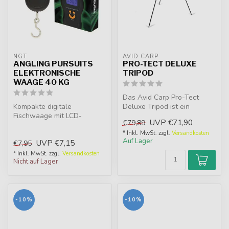
NGT
AVID CARP
ANGLING PURSUITS
PRO-TECT DELUXE
ELEKTRONISCHE
TRIPOD
WAAGE 40 KG
Das Avid Carp Pro-Tect
Kompakte digitale
Deluxe Tripod ist ein
Fischwaage mit LCD-
äußerst zuverlässiges,
UVP
€71,90
€79,89
Display, Tara-Funktion und
verstärktes ...
einklappbarem Ha...
* Inkl. MwSt. zzgl.
Versandkosten
Auf Lager
UVP
€7,15
€7,95
* Inkl. MwSt. zzgl.
Versandkosten
Nicht auf Lager
-10%
-10%