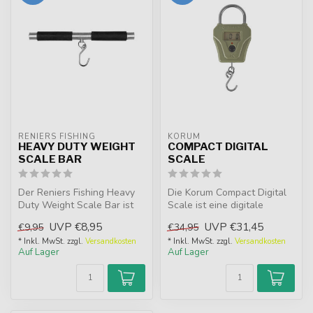
RENIERS FISHING
KORUM
HEAVY DUTY WEIGHT
COMPACT DIGITAL
SCALE BAR
SCALE
Der Reniers Fishing Heavy
Die Korum Compact Digital
Duty Weight Scale Bar ist
Scale ist eine digitale
ideal, um Ihren Karpfen zu
Waage im Taschenformat
UVP
€8,95
UVP
€31,45
€9,95
€34,95
w...
mit ein...
* Inkl. MwSt. zzgl.
Versandkosten
* Inkl. MwSt. zzgl.
Versandkosten
Auf Lager
Auf Lager