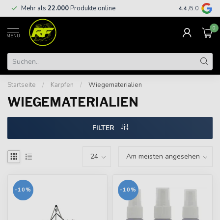
Kostenloser
Mehr als
22.000
Produkte online
4.4
/5.0
€
0
MENU
Startseite
/
Karpfen
/
Wiegematerialien
WIEGEMATERIALIEN
FILTER
-10%
-10%