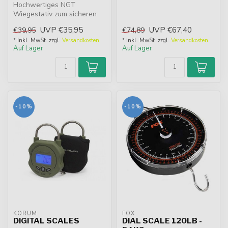
Hochwertiges NGT
Gew...
Wiegestativ zum sicheren
Wiegen auch großer Fische.
UVP
€35,95
UVP
€67,40
€39,95
€74,89
Aus hochfes...
* Inkl. MwSt. zzgl.
Versandkosten
* Inkl. MwSt. zzgl.
Versandkosten
Auf Lager
Auf Lager
-10%
-10%
KORUM
FOX
DIGITAL SCALES
DIAL SCALE 120LB -