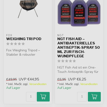
FOX
NGT
WEIGHING TRI POD
NGT FISH AID –
ANTIBAKTERIELLES
ANTISEPTIK-SPRAY 50
Fox Weighing Tripod –
ML ZUR FISCH-
Stabiler & robuster
WUNDPFLEGE
Wiegestativ mit verstärktem
Mittelgele...
NGT Fish Aid ist ein One-
Touch Antiseptik-Spray für
große Fische. Ideal nach
UVP
€44,95
UVP
€6,25
€49,95
€6,95
dem...
* Inkl. MwSt. zzgl.
Versandkosten
* Inkl. MwSt. zzgl.
Versandkosten
Auf Lager
Auf Lager