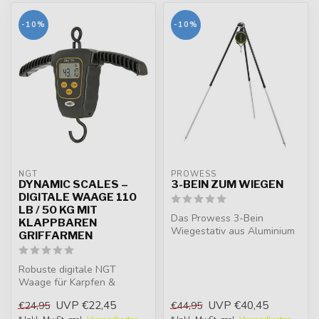
-10%
-10%
NGT
PROWESS
DYNAMIC SCALES –
3-BEIN ZUM WIEGEN
DIGITALE WAAGE 110
LB / 50 KG MIT
Das Prowess 3-Bein
KLAPPBAREN
Wiegestativ aus Aluminium
GRIFFARMEN
mit Stahlhaken ist stabil,
verstell...
Robuste digitale NGT
Waage für Karpfen &
Specimen. Großes
UVP
€22,45
UVP
€40,45
€24,95
€44,95
beleuchtetes LCD, Anze...