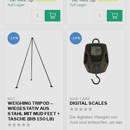
* Inkl. MwSt. zzgl.
Versandkosten
* Inkl. MwSt. zzgl.
Versandkosten
Auf Lager
Auf Lager
-10%
-10%
NGT
AVID CARP
WEIGHING TRIPOD –
DIGITAL SCALES
WIEGESTATIV AUS
STAHL MIT MUD FEET +
Die digitalen Waagen von
TASCHE (BIS 150 LB)
Avid sind entworfen, um das
genaue Registrieren des