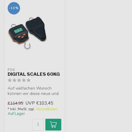
-10%
FOX
DIGITAL SCALES 60KG
Auf vielfachen Wunsch
können wir diese neue und
verbesserte Digitale
UVP
€103,45
€114,95
Hängewaag...
* Inkl. MwSt. zzgl.
Versandkosten
Auf Lager