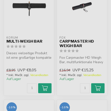
KORUM
FOX
MULTI-WEIGH BAR
CARPMASTER HD
WEIGH BAR
Dieses vielseitige Produkt
ist eine großartige kompakte
Fox Carpmaster HD Weigh
Wiegestange mit
Bar, multifunktionale Heavy
mehreren...
Duty Wiegestange mit
UVP
€8,05
UVP
€15,25
€8,95
€16,94
Drehhak...
* Inkl. MwSt. zzgl.
Versandkosten
* Inkl. MwSt. zzgl.
Versandkosten
Auf Lager
Auf Lager
-10%
-10%