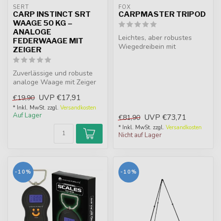
SERT
FOX
CARP INSTINCT SRT
CARPMASTER TRIPOD
WAAGE 50 KG –
ANALOGE
Leichtes, aber robustes
FEDERWAAGE MIT
Wiegedreibein mit
ZEIGER
teleskopischen Alubeinen,
Power Cams u...
Zuverlässige und robuste
analoge Waage mit Zeiger
bis 50 kg. Unverzichtbares
UVP
€17,91
€19,90
Wer...
* Inkl. MwSt. zzgl.
Versandkosten
Auf Lager
UVP
€73,71
€81,90
* Inkl. MwSt. zzgl.
Versandkosten
Nicht auf Lager
-10%
-10%