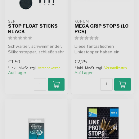
SERT
KORUM
STOP FLOAT STICKS
MEGA GRIP STOPS (10
BLACK
PCS)
Schwarzer, schwimmender,
Diese fantastischen
Silikonstopper, schließt sehr
Liniestopper haben ein
gut an der Leine und kann...
speziell konisch zulaufendes
€1,50
€2,25
Design, ...
* Inkl. MwSt. zzgl.
Versandkosten
* Inkl. MwSt. zzgl.
Versandkosten
Auf Lager
Auf Lager