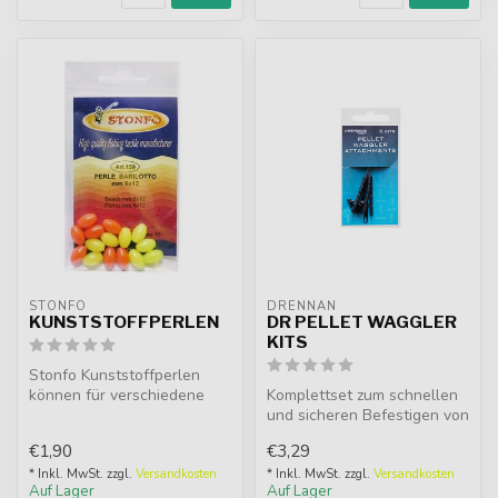
STONFO
DRENNAN
KUNSTSTOFFPERLEN
DR PELLET WAGGLER
KITS
Stonfo Kunststoffperlen
können für verschiedene
Komplettset zum schnellen
Zwecke verwendet werden.
und sicheren Befestigen von
Wagglers bis 14g.
€1,90
€3,29
Schonend...
* Inkl. MwSt. zzgl.
Versandkosten
* Inkl. MwSt. zzgl.
Versandkosten
Auf Lager
Auf Lager