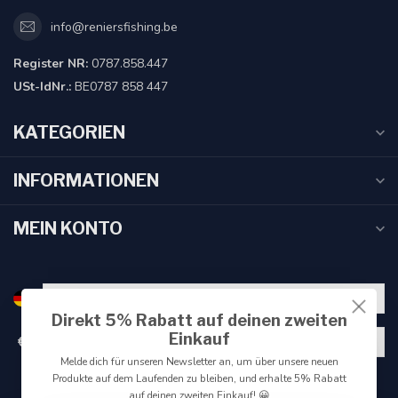
info@reniersfishing.be
Register NR:
0787.858.447
USt-IdNr.:
BE0787 858 447
KATEGORIEN
INFORMATIONEN
MEIN KONTO
Direkt 5% Rabatt auf deinen zweiten
Einkauf
€
Melde dich für unseren Newsletter an, um über unsere neuen
Produkte auf dem Laufenden zu bleiben, und erhalte 5% Rabatt
auf deinen zweiten Einkauf! 😀