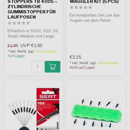
STOPPERS TB 4005 –
WAGGLER KIT (5 PCS)
ZYLINDRISCHE
GUMMISTOPPER FÜR
Ein komplettes Set, um das
LAUFPOSEN
Angeln mit dem Pellet
Waggler extrem einfach zu
Erhältlich in SSSS, SSS, SS,
mache...
Small, Medium und Large.
Zylindrische Gummistopper
UVP
€1,50
€1,95
...
* Inkl. MwSt. zzgl.
Versandkosten
Auf Lager
€3,15
* Inkl. MwSt. zzgl.
Versandkosten
Nicht auf Lager