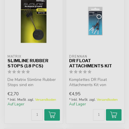
MATRIX
DRENNAN
SLIMLINE RUBBER
DR FLOAT
STOPS (18 PCS)
ATTACHMENTS KIT
Die Matrix Slimline Rubber
Komplettes DR Float
Stops sind ein
Attachments Kit von
unverzichtbares Zubehör für
Drennan. Einfaches
€2,70
€4,95
alle Stipp...
Anbringen von Waggler...
* Inkl. MwSt. zzgl.
Versandkosten
* Inkl. MwSt. zzgl.
Versandkosten
Auf Lager
Auf Lager