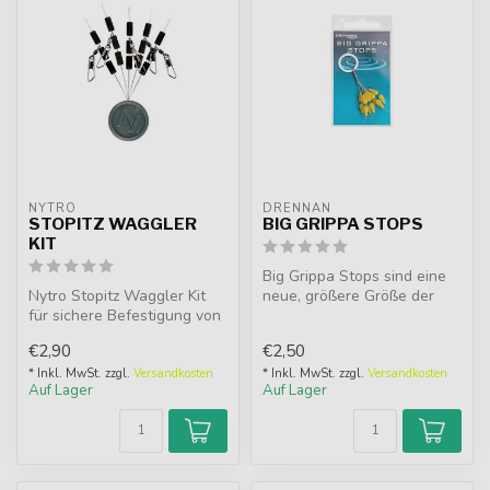
NYTRO
DRENNAN
STOPITZ WAGGLER
BIG GRIPPA STOPS
KIT
Big Grippa Stops sind eine
Nytro Stopitz Waggler Kit
neue, größere Größe der
für sichere Befestigung von
beliebten konisch
Pellet Wagglers an der
zulaufend...
€2,90
€2,50
Hau...
* Inkl. MwSt. zzgl.
Versandkosten
* Inkl. MwSt. zzgl.
Versandkosten
Auf Lager
Auf Lager