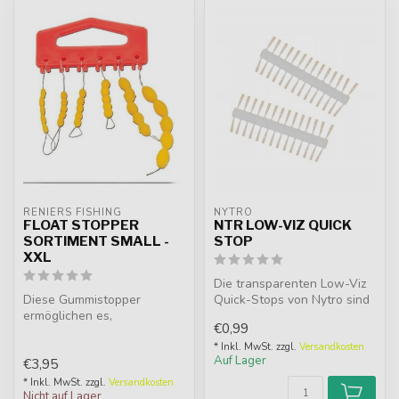
RENIERS FISHING
NYTRO
FLOAT STOPPER
NTR LOW-VIZ QUICK
SORTIMENT SMALL -
STOP
XXL
Die transparenten Low-Viz
Diese Gummistopper
Quick-Stops von Nytro sind
ermöglichen es,
speziell entwickelt, um ein...
€0,99
Schiebedobber oder
Matchpennen auf der
* Inkl. MwSt. zzgl.
Versandkosten
Auf Lager
€3,95
Leine...
* Inkl. MwSt. zzgl.
Versandkosten
Nicht auf Lager