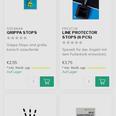
DRENNAN
PRESTON
GRIPPA STOPS
LINE PROTECTOR
STOPS (6 PCS)
Grippa Stops sind große,
konisch zulaufende
Speziell für das Angeln mit
Gummistopper, die
dem Futterkorb entwickelt,
außergewöhnlich g...
kann die Perle vom Stahl...
€2,55
€3,75
* Inkl. MwSt. zzgl.
Versandkosten
* Inkl. MwSt. zzgl.
Versandkosten
Auf Lager
Auf Lager