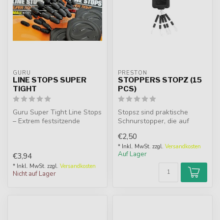
GURU
PRESTON
LINE STOPS SUPER
STOPPERS STOPZ (15
TIGHT
PCS)
Guru Super Tight Line Stops
Stopsz sind praktische
– Extrem festsitzende
Schnurstopper, die auf
Stopper, selbst auf dünnen
einem Metallfaden geliefert
€2,50
Sch...
werden...
* Inkl. MwSt. zzgl.
Versandkosten
Auf Lager
€3,94
* Inkl. MwSt. zzgl.
Versandkosten
Nicht auf Lager