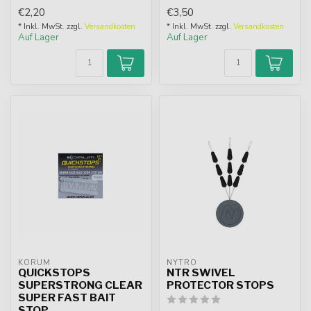
Silikonkonstruktion, p...
Größen auf praktischem
€2,20
€3,50
Rahmen. Ideal für ...
* Inkl. MwSt. zzgl.
Versandkosten
* Inkl. MwSt. zzgl.
Versandkosten
Auf Lager
Auf Lager
KORUM
NYTRO
QUICKSTOPS
NTR SWIVEL
SUPERSTRONG CLEAR
PROTECTOR STOPS
SUPER FAST BAIT
STOP