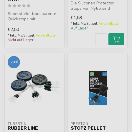
Die Siliconen Protector
Stops von Nytro sind
Superstarke transparente
speziell entwickelt, um
€1,89
Quickstops mit
Knoten zu s...
Kugelkopfdesign. Sitzt fest
* Inkl. MwSt. zzgl.
Versandkosten
Auf Lager
€2,50
am Haar. Für...
* Inkl. MwSt. zzgl.
Versandkosten
Nicht auf Lager
-23%
TUBERTINI
PRESTON
RUBBER LINE
STOPZ PELLET