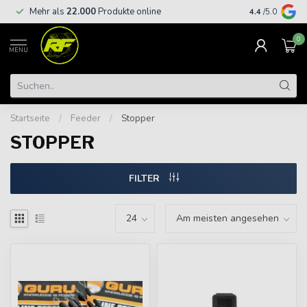
Kostenloser
Mehr als
22.000
Produkte online
4.4
/5.0
€
0
MENU
Startseite
/
Feeder
/
Stopper
STOPPER
FILTER