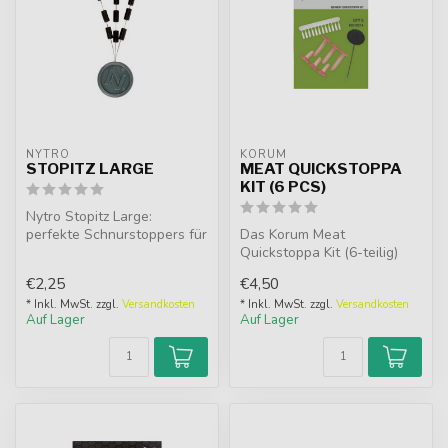
NYTRO
KORUM
STOPITZ LARGE
MEAT QUICKSTOPPA
KIT (6 PCS)
Nytro Stopitz Large:
perfekte Schnurstoppers für
Das Korum Meat
Wagglers oder Feeder.
Quickstoppa Kit (6-teilig)
Einfach a...
bietet eine Komplettlösung
€2,25
€4,50
mit Köderst...
* Inkl. MwSt. zzgl.
Versandkosten
* Inkl. MwSt. zzgl.
Versandkosten
Auf Lager
Auf Lager