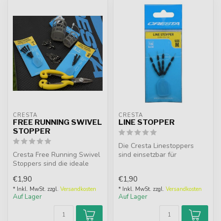
CRESTA
CRESTA
FREE RUNNING SWIVEL
LINE STOPPER
STOPPER
Die Cresta Linestoppers
Cresta Free Running Swivel
sind einsetzbar für
Stoppers sind die ideale
zahlreiche Montagen,
Lösung für das Binden einer
sowohl für da...
€1,90
€1,90
...
* Inkl. MwSt. zzgl.
Versandkosten
* Inkl. MwSt. zzgl.
Versandkosten
Auf Lager
Auf Lager