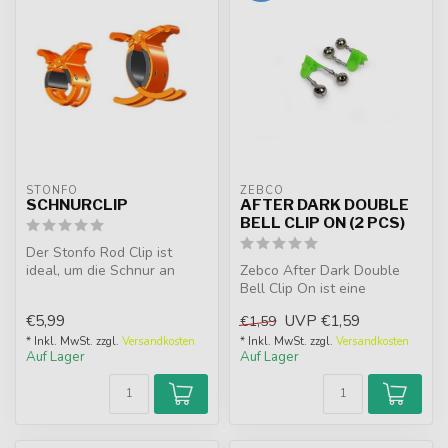
STONFO
ZEBCO
SCHNURCLIP
AFTER DARK DOUBLE
BELL CLIP ON (2 PCS)
Der Stonfo Rod Clip ist
ideal, um die Schnur an
Zebco After Dark Double
montierten Spitzenteilen
Bell Clip On ist eine
leicht ...
praktische Doppelglocke
€5,99
UVP
€1,59
€1,59
fuer die R...
* Inkl. MwSt. zzgl.
Versandkosten
* Inkl. MwSt. zzgl.
Versandkosten
Auf Lager
Auf Lager