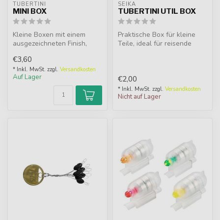
TUBERTINI
SEIKA
MINI BOX
TUBERTINI UTIL BOX
Kleine Boxen mit einem
Praktische Box für kleine
ausgezeichneten Finish,
Teile, ideal für reisende
ideal um Tackles, Haken
Angeltechniken.
€3,60
oder klei...
* Inkl. MwSt. zzgl.
Versandkosten
Auf Lager
€2,00
* Inkl. MwSt. zzgl.
Versandkosten
Nicht auf Lager