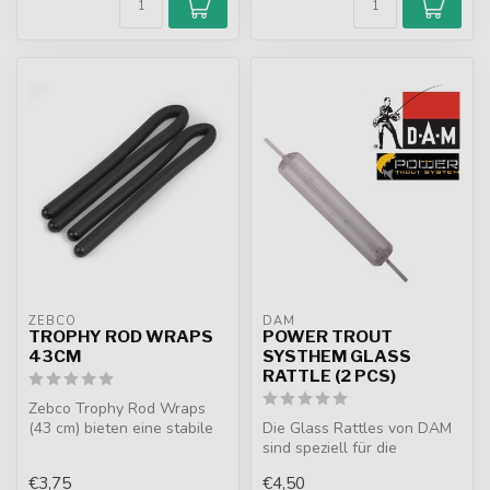
ZEBCO
DAM
TROPHY ROD WRAPS
POWER TROUT
43CM
SYSTHEM GLASS
RATTLE (2 PCS)
Zebco Trophy Rod Wraps
(43 cm) bieten eine stabile
Die Glass Rattles von DAM
und flexible Möglichkeit,
sind speziell für die
Rut...
Tremarella-Technik
€3,75
€4,50
gemacht. Bei ...