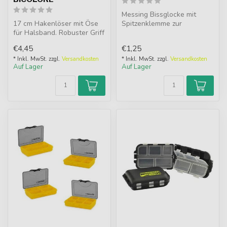
Messing Bissglocke mit
17 cm Hakenlöser mit Öse
Spitzenklemme zur
für Halsband. Robuster Griff
schnellen Befestigung an
für sicheren Halt. Ein Mus...
Rute oder Halt...
€4,45
€1,25
* Inkl. MwSt. zzgl.
Versandkosten
* Inkl. MwSt. zzgl.
Versandkosten
Auf Lager
Auf Lager