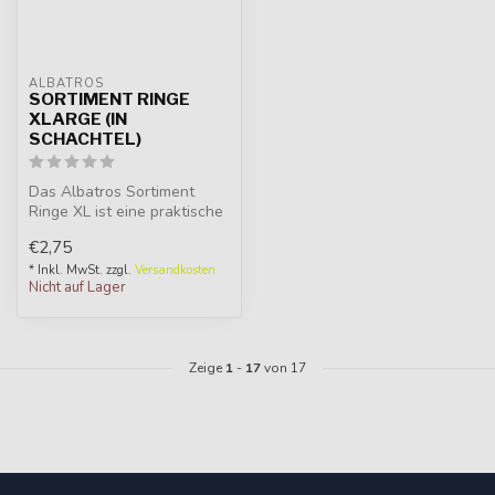
ALBATROS
SORTIMENT RINGE
XLARGE (IN
SCHACHTEL)
Das Albatros Sortiment
Ringe XL ist eine praktische
Box mit einer Auswahl an
€2,75
XL ...
* Inkl. MwSt. zzgl.
Versandkosten
Nicht auf Lager
Zeige
1
-
17
von 17