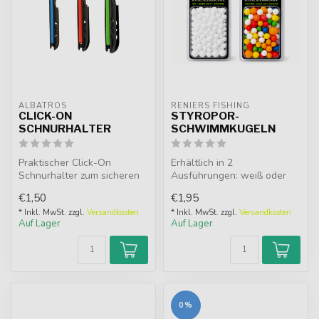
ALBATROS
RENIERS FISHING
CLICK-ON
STYROPOR-
SCHNURHALTER
SCHWIMMKUGELN
Praktischer Click-On
Erhältlich in 2
Schnurhalter zum sicheren
Ausführungen: weiß oder
Verstauen der Schnur ohne
farbig. Styropor-
€1,50
€1,95
Demonta...
Schwimmkugeln für Forel...
* Inkl. MwSt. zzgl.
Versandkosten
* Inkl. MwSt. zzgl.
Versandkosten
Auf Lager
Auf Lager
0%