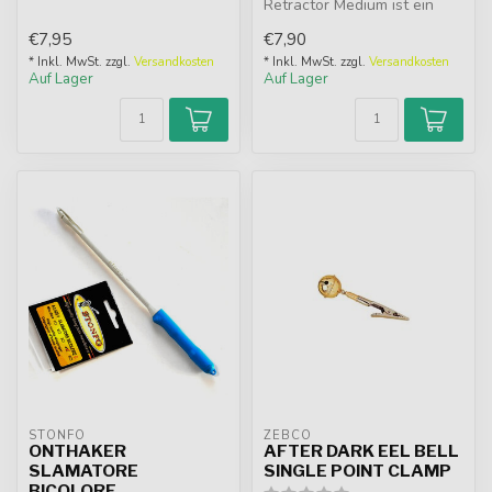
Austrocknen Ihres sorgfältig
Retractor Medium ist ein
ausgewäh...
praktisches Zubehör, um
€7,95
€7,90
kleine ...
* Inkl. MwSt. zzgl.
Versandkosten
* Inkl. MwSt. zzgl.
Versandkosten
Auf Lager
Auf Lager
STONFO
ZEBCO
ONTHAKER
AFTER DARK EEL BELL
SLAMATORE
SINGLE POINT CLAMP
BICOLORE