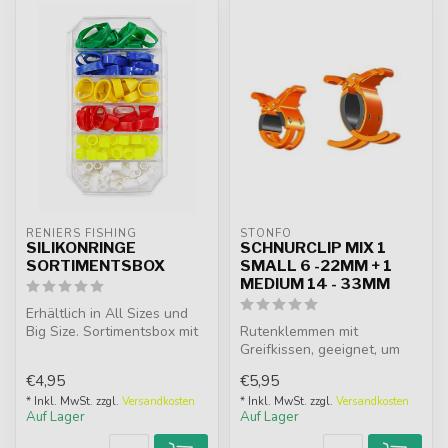
RENIERS FISHING
STONFO
SILIKONRINGE
SCHNURCLIP MIX 1
SORTIMENTSBOX
SMALL 6 -22MM + 1
MEDIUM 14 - 33MM
Erhältlich in All Sizes und
Big Size. Sortimentsbox mit
Rutenklemmen mit
flexiblen Silikonringen ...
Greifkissen, geeignet, um
die lange Leine an der Rute
€4,95
€5,95
oder am K...
* Inkl. MwSt. zzgl.
Versandkosten
* Inkl. MwSt. zzgl.
Versandkosten
Auf Lager
Auf Lager