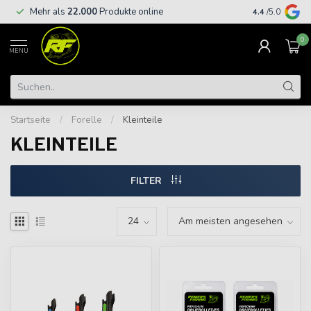
Kostenloser
Mehr als
22.000
Produkte online
4.4
/5.0
€
0
MENU
Startseite
/
Forelle
/
Kleinteile
KLEINTEILE
FILTER