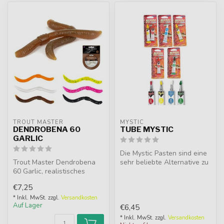
TROUT MASTER
MYSTIC
DENDROBENA 60
TUBE MYSTIC
GARLIC
Die Mystic Pasten sind eine
Trout Master Dendrobena
sehr beliebte Alternative zu
60 Garlic, realistisches
Köderfutter am Haken. D...
Wurmimitat mit
€7,25
Knoblaucharoma. ...
* Inkl. MwSt. zzgl.
Versandkosten
Auf Lager
€6,45
* Inkl. MwSt. zzgl.
Versandkosten