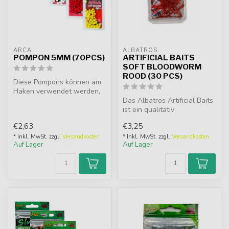
ARCA
ALBATROS
POMPON 5MM (70PCS)
ARTIFICIAL BAITS
SOFT BLOODWORM
ROOD (30 PCS)
Diese Pompons können am
Haken verwendet werden,
die Pompons kurz in Wasser
Das Albatros Artificial Baits
oder ...
ist ein qualitativ
hochwertiger
€2,63
€3,25
Imitationsköder. ...
* Inkl. MwSt. zzgl.
Versandkosten
* Inkl. MwSt. zzgl.
Versandkosten
Auf Lager
Auf Lager