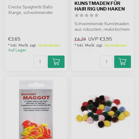
KUNSTMADEN FÜR
Cresta Spaghetti Balls
HAIR RIG UND HAKEN
Xlarge, schwimmender
Köder in 3 Größen (6-7-
8mm) und auff...
Schwimmende Kunstmaden
aus robustem, realistischem
Material. Ideal für Hair Rigs...
€3,65
UVP
€3,95
€4,29
* Inkl. MwSt. zzgl.
Versandkosten
* Inkl. MwSt. zzgl.
Versandkosten
Auf Lager
Auf Lager