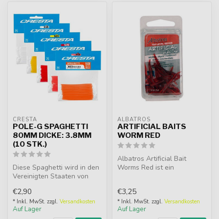
CRESTA
ALBATROS
POLE-G SPAGHETTI
ARTIFICIAL BAITS
80MM DICKE: 3.8MM
WORM RED
(10 STK.)
Albatros Artificial Bait
Diese Spaghetti wird in den
Worms Red ist ein
Vereinigten Staaten von
hochwertiges
Amerika hergestellt und ist
Imitationsköder. Das Ko...
€2,90
€3,25
...
* Inkl. MwSt. zzgl.
Versandkosten
* Inkl. MwSt. zzgl.
Versandkosten
Auf Lager
Auf Lager