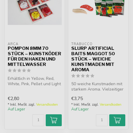
ARCA
TRABUCCO
POMPON 8MM 70
SLURP ARTIFICIAL
STÜCK – KUNSTKÖDER
BAITS MAGGOT 50
FÜR DEN HAKEN UND
STÜCK – WEICHE
MITTELWASSER
KUNSTMADEN MIT
AROMA
Erhältlich in Yellow, Red,
White, Pink, Pellet und Light
50 weiche Kunstmaden mit
Brown. 8mm Pompons für ...
starkem Aroma. Vielseitiger
Köder für Forelle, Karpfen,...
€2,80
€3,75
* Inkl. MwSt. zzgl.
Versandkosten
* Inkl. MwSt. zzgl.
Versandkosten
Auf Lager
Auf Lager