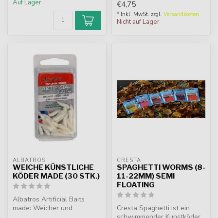
Auf Lager
€4,75
* Inkl. MwSt. zzgl.
Versandkosten
Nicht auf Lager
ALBATROS
CRESTA
WEICHE KÜNSTLICHE
SPAGHETTI WORMS (8-
KÖDER MADE (30 STK.)
11-22MM) SEMI
FLOATING
Albatros Artificial Baits
made: Weicher und
Cresta Spaghetti ist ein
realistischer Kunstköder,
schwimmender Kunstköder