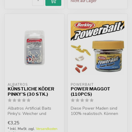
Nicht auf Lager
ALBATROS
POWERBAIT
KÜNSTLICHE KÖDER
POWER MAGGOT
PINKY'S (30 STK.)
(110PCS)
Albatros Artificial Baits
Diese Power Maden sind
Pinky's: Weicher und
100% realistisch. Können
realistischer Kunstköder.
am Haken gefischt werden,
€3,25
Ideal f...
aber ...
* Inkl. MwSt. zzgl.
Versandkosten