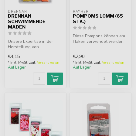
DRENNAN
RAYHER
DRENNAN
POMPOMS 10MM (65
SCHWIMMENDE
STK.)
MADEN
Diese Pompons können am
Unsere Expertise in der
Haken verwendet werden,
Herstellung von
die Pompons kurz in Wasser
Kunststoffen hat es uns
oder...
€4,15
€2,90
ermöglicht, eine...
* Inkl. MwSt. zzgl.
Versandkosten
* Inkl. MwSt. zzgl.
Versandkosten
Auf Lager
Auf Lager