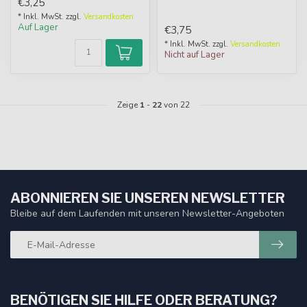
€3,25
kaum vo...
* Inkl. MwSt. zzgl.
Versandkosten
Auf Lager
€3,75
* Inkl. MwSt. zzgl.
Versandkosten
Nicht auf Lager
Zeige
1
-
22
von 22
ABONNIEREN SIE UNSEREN NEWSLETTER
Bleibe auf dem Laufenden mit unseren Newsletter-Angeboten
BENÖTIGEN SIE HILFE ODER BERATUNG?