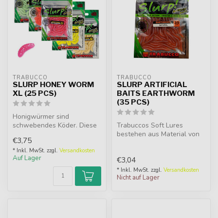
TRABUCCO
TRABUCCO
SLURP HONEY WORM
SLURP ARTIFICIAL
XL (25 PCS)
BAITS EARTHWORM
(35 PCS)
Honigwürmer sind
schwebendes Köder. Diese
Trabuccos Soft Lures
haben eine gebogene Form,
bestehen aus Material von
€3,75
um die dre...
höchster Qualität, weich
und de...
* Inkl. MwSt. zzgl.
Versandkosten
Auf Lager
€3,04
* Inkl. MwSt. zzgl.
Versandkosten
Nicht auf Lager