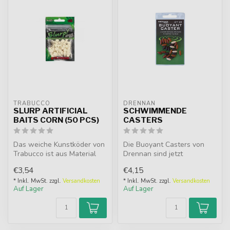
TRABUCCO
DRENNAN
SLURP ARTIFICIAL
SCHWIMMENDE
BAITS CORN (50 PCS)
CASTERS
Das weiche Kunstköder von
Die Buoyant Casters von
Trabucco ist aus Material
Drennan sind jetzt
von höchster Qualität her...
verantwortlich für eine
€3,54
€4,15
unglaubliche...
* Inkl. MwSt. zzgl.
Versandkosten
* Inkl. MwSt. zzgl.
Versandkosten
Auf Lager
Auf Lager