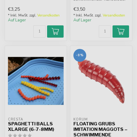
kaum von e...
von hoher Qualität. Wenn er
€3,25
€3,50
a...
* Inkl. MwSt. zzgl.
Versandkosten
* Inkl. MwSt. zzgl.
Versandkosten
Auf Lager
Auf Lager
-8%
CRESTA
KORUM
SPAGHETTI BALLS
FLOATING GRUBS
XLARGE (6-7-8MM)
IMITATION MAGGOTS –
SCHWIMMENDE