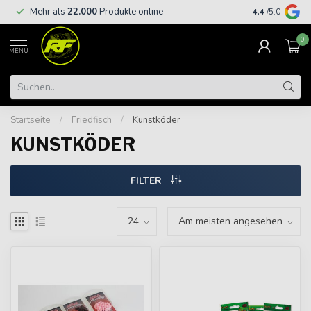
Kostenloser
Mehr als
22.000
Produkte online
4.4
/5.0
€
0
MENU
Startseite
/
Friedfisch
/
Kunstköder
KUNSTKÖDER
FILTER