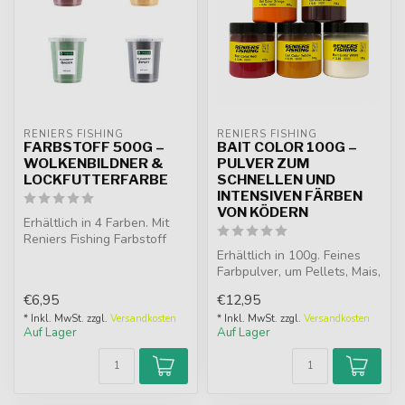
RENIERS FISHING
RENIERS FISHING
FARBSTOFF 500G –
BAIT COLOR 100G –
WOLKENBILDNER &
PULVER ZUM
LOCKFUTTERFARBE
SCHNELLEN UND
INTENSIVEN FÄRBEN
VON KÖDERN
Erhältlich in 4 Farben. Mit
Reniers Fishing Farbstoff
500g passt du dein Lockfut...
Erhältlich in 100g. Feines
Farbpulver, um Pellets, Mais,
Expander und andere Köd...
€6,95
€12,95
* Inkl. MwSt. zzgl.
Versandkosten
* Inkl. MwSt. zzgl.
Versandkosten
Auf Lager
Auf Lager