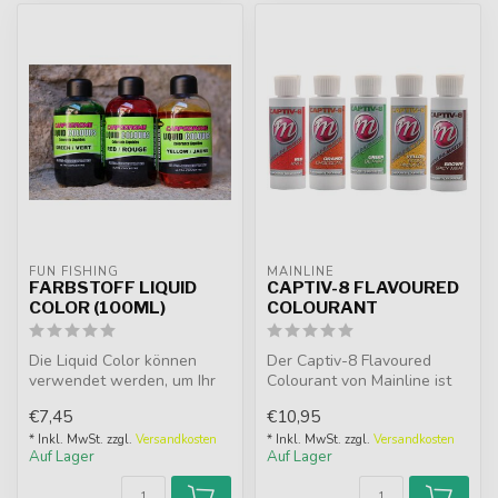
FUN FISHING
MAINLINE
FARBSTOFF LIQUID
CAPTIV-8 FLAVOURED
COLOR (100ML)
COLOURANT
Die Liquid Color können
Der Captiv-8 Flavoured
verwendet werden, um Ihr
Colourant von Mainline ist
Futter, Partikel und oder
eine Kombination aus
€7,45
€10,95
Pell...
Farbstoff...
* Inkl. MwSt. zzgl.
Versandkosten
* Inkl. MwSt. zzgl.
Versandkosten
Auf Lager
Auf Lager