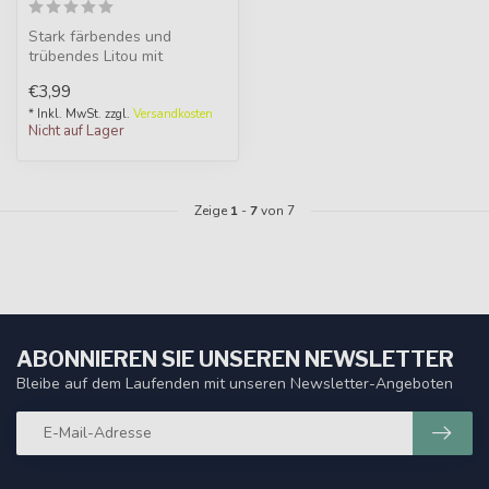
Stark färbendes und
trübendes Litou mit
Karamellgeruch. Ideal für
€3,99
Wettkampf und ...
* Inkl. MwSt. zzgl.
Versandkosten
Nicht auf Lager
Zeige
1
-
7
von 7
ABONNIEREN SIE UNSEREN NEWSLETTER
Bleibe auf dem Laufenden mit unseren Newsletter-Angeboten