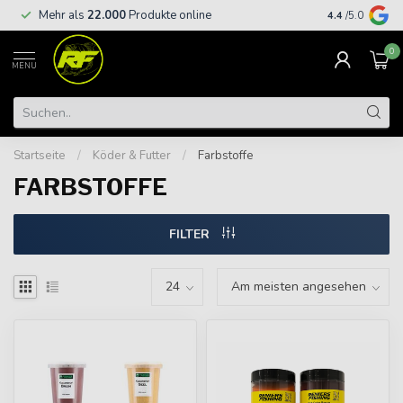
Kostenloser
Mehr als
22.000
Produkte online
4.4
/5.0
€
0
MENU
Startseite
/
Köder & Futter
/
Farbstoffe
FARBSTOFFE
FILTER