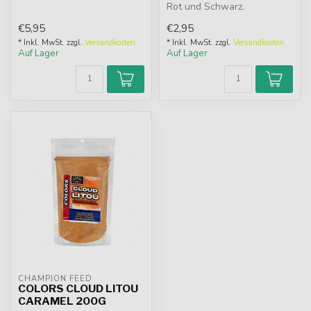
Rot und Schwarz.
Natürlicher Farbstoff für
€5,95
€2,95
Futter, Le...
* Inkl. MwSt. zzgl.
Versandkosten
* Inkl. MwSt. zzgl.
Versandkosten
Auf Lager
Auf Lager
CHAMPION FEED
COLORS CLOUD LITOU
CARAMEL 200G