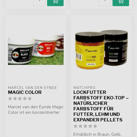
MARCEL VAN DEN EYNDE
MATCHPRO
MAGIC COLOR
LOCKFUTTER
FARBSTOFF EKO-TOP –
NATÜRLICHER
Marcel van den Eynde Magic
FARBSTOFF FÜR
Color ist ein konzentrierter
FUTTER, LEHM UND
Farbstoff, mit dem man d...
EXPANDER PELLETS
Erhältlich in Braun, Gelb,