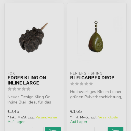
FOX
RENIERS FISHING
EDGES KLING ON
BLEI CARPEX DROP
INLINE LARGE
Hochwertiges Blei mit einer
Neues Design Kling On
grünen Pulverbeschichtung,
Inline Blei, ideal für das
um es im Wasser weniger
Bootsangeln, das Verankern
s...
€3,45
€1,65
des ...
* Inkl. MwSt. zzgl.
Versandkosten
* Inkl. MwSt. zzgl.
Versandkosten
Auf Lager
Auf Lager