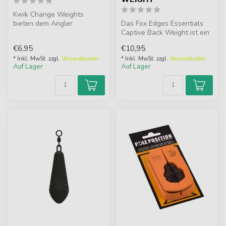
Kwik Change Weights
bieten dem Angler
Das Fox Edges Essentials
zahlreiche Ausbalancier-
Captive Back Weight ist ein
und Beschwerungso...
schweres Backlead, das
€6,95
€10,95
sich...
* Inkl. MwSt. zzgl.
Versandkosten
* Inkl. MwSt. zzgl.
Versandkosten
Auf Lager
Auf Lager