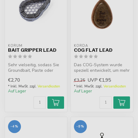
KORUM
KORDA
BAIT GRIPPER LEAD
COG FLAT LEAD
Sehr vielseitig, sodass Sie
Das COG-System wurde
Groundbait, Paste oder
speziell entwickelt, um mehr
Pellets anwenden können,
Köderaufnahmen in
€2,70
UVP
€1,95
€3,25
gena...
tatsächlich ...
* Inkl. MwSt. zzgl.
Versandkosten
* Inkl. MwSt. zzgl.
Versandkosten
Auf Lager
Auf Lager
-4%
-8%