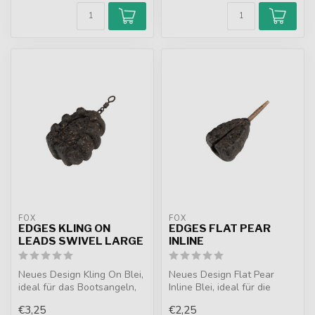
FOX
FOX
EDGES KLING ON
EDGES FLAT PEAR
LEADS SWIVEL LARGE
INLINE
Neues Design Kling On Blei,
Neues Design Flat Pear
ideal für das Bootsangeln,
Inline Blei, ideal für die
das Verankern der
meisten Situationen und
€3,25
€2,25
Montage...
spezie...