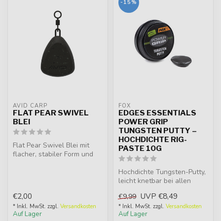
-15%
AVID CARP
FOX
FLAT PEAR SWIVEL
EDGES ESSENTIALS
BLEI
POWER GRIP
TUNGSTEN PUTTY –
HOCHDICHTE RIG-
Flat Pear Swivel Blei mit
PASTE 10G
flacher, stabiler Form und
matter Camo-Beschichtung.
I...
Hochdichte Tungsten-Putty,
leicht knetbar bei allen
Wetterbedingungen und
€2,00
UVP
€8,49
€9,99
härtet...
* Inkl. MwSt. zzgl.
Versandkosten
* Inkl. MwSt. zzgl.
Versandkosten
Auf Lager
Auf Lager