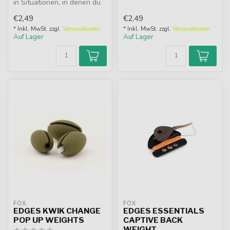
in Situationen, in denen du
speziell für das Werfen
Grip benötigst. Strömende ...
großer Di...
€2,49
€2,49
* Inkl. MwSt. zzgl.
Versandkosten
* Inkl. MwSt. zzgl.
Versandkosten
Auf Lager
Auf Lager
FOX
FOX
EDGES KWIK CHANGE
EDGES ESSENTIALS
POP UP WEIGHTS
CAPTIVE BACK
WEIGHT