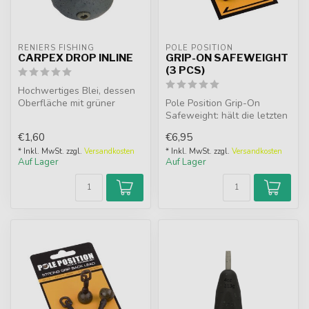
RENIERS FISHING
POLE POSITION
CARPEX DROP INLINE
GRIP-ON SAFEWEIGHT
(3 PCS)
Hochwertiges Blei, dessen
Oberfläche mit grüner
Pole Position Grip-On
Pulverfarbe beschichtet ist,
Safeweight: hält die letzten
um ...
Meter der Schnur flach am
€1,60
€6,95
Gru...
* Inkl. MwSt. zzgl.
Versandkosten
* Inkl. MwSt. zzgl.
Versandkosten
Auf Lager
Auf Lager