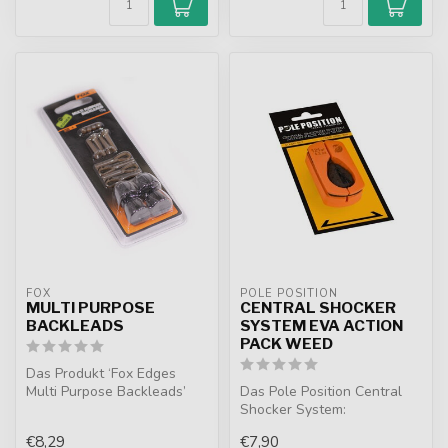
FOX
POLE POSITION
MULTI PURPOSE
CENTRAL SHOCKER
BACKLEADS
SYSTEM EVA ACTION
PACK WEED
Das Produkt ‘Fox Edges
Multi Purpose Backleads’
Das Pole Position Central
enthält eine Kombination
Shocker System:
aus ei...
Vielseitiges Inline-
€8,29
€7,90
Bleischlagsystem. ...