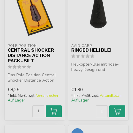
POLE POSITION
AVID CARP
CENTRAL SHOCKER
RINGED HELI BLEI
DISTANCE ACTION
PACK - SILT
Helikopter-Blei mit nose-
heavy Design und
Das Pole Position Central
abgeflachter Unterseite für
Shocker Distance Action
maximale W...
Pack - Silt ist ein
€9,25
€1,90
fischsiche...
* Inkl. MwSt. zzgl.
Versandkosten
* Inkl. MwSt. zzgl.
Versandkosten
Auf Lager
Auf Lager