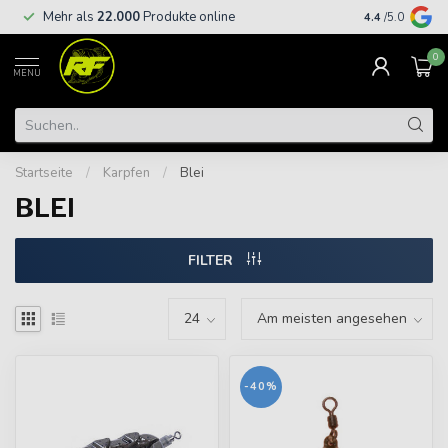
Kostenloser
Mehr als
22.000
Produkte online
4.4
/5.0
€
0
MENU
Startseite
/
Karpfen
/
Blei
BLEI
FILTER
-40%