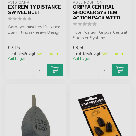
AVID CARP
POLE POSITION
EXTREMITY DISTANCE
GRIPPA CENTRAL
SWIVEL BLEI
SHOCKER SYSTEM
ACTION PACK WEED
Aerodynamisches Distance
Blei mit nose-heavy Design
Pole Position Grippa Central
für maximale Wurfweite und
Shocker System:
P...
Vielseitiges Inline-
€2,15
€9,50
Bleisystem. Inn...
* Inkl. MwSt. zzgl.
Versandkosten
* Inkl. MwSt. zzgl.
Versandkosten
Auf Lager
Auf Lager