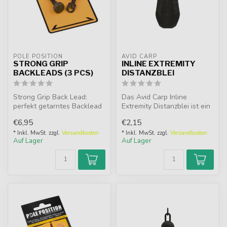
POLE POSITION
AVID CARP
STRONG GRIP
INLINE EXTREMITY
BACKLEADS (3 PCS)
DISTANZBLEI
Strong Grip Back Lead:
Das Avid Carp Inline
perfekt getarntes Backlead
Extremity Distanzblei ist ein
mit geschmeidigem
aerodynamisches Distance-
€6,95
€2,15
Gleitdesign....
Blei...
* Inkl. MwSt. zzgl.
Versandkosten
* Inkl. MwSt. zzgl.
Versandkosten
Auf Lager
Auf Lager