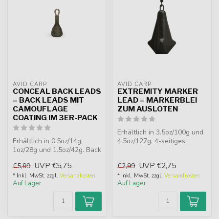
AVID CARP
AVID CARP
CONCEAL BACK LEADS
EXTREMITY MARKER
– BACK LEADS MIT
LEAD – MARKERBLEI
CAMOUFLAGE
ZUM AUSLOTEN
COATING IM 3ER-PACK
Erhältlich in 3.5oz/100g und
Erhältlich in 0.5oz/14g,
4.5oz/127g. 4-seitiges
1oz/28g und 1.5oz/42g. Back
Markerblei mit matter Camo-
Leads im 3er-Pack, um
B...
UVP
€5,75
UVP
€2,75
€5,99
€2,99
Schnü...
* Inkl. MwSt. zzgl.
Versandkosten
* Inkl. MwSt. zzgl.
Versandkosten
Auf Lager
Auf Lager