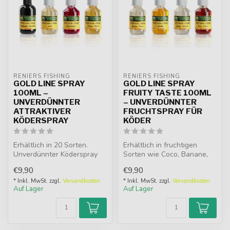
RENIERS FISHING
RENIERS FISHING
GOLD LINE SPRAY
GOLD LINE SPRAY
100ML –
FRUITY TASTE 100ML
UNVERDÜNNTER
– UNVERDÜNNTER
ATTRAKTIVER
FRUCHTSPRAY FÜR
KÖDERSPRAY
KÖDER
Erhältlich in 20 Sorten.
Erhältlich in fruchtigen
Unverdünnter Köderspray
Sorten wie Coco, Banane,
100ml für Hakenköder,
Kirsche, Mango, Orange,
€9,90
€9,90
Pellets, ...
Tutti ...
* Inkl. MwSt. zzgl.
Versandkosten
* Inkl. MwSt. zzgl.
Versandkosten
Auf Lager
Auf Lager