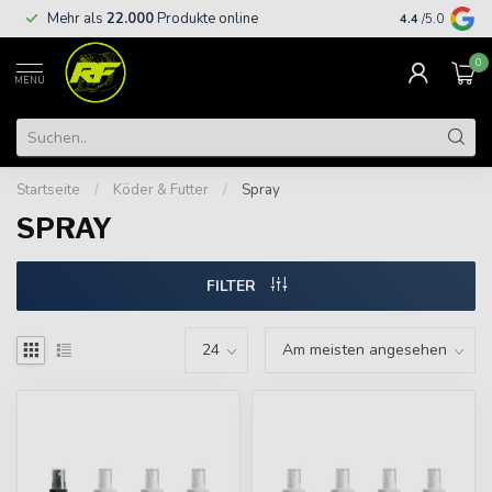
Kostenloser
Mehr als
22.000
Produkte online
4.4
/5.0
€
0
MENU
Startseite
/
Köder & Futter
/
Spray
SPRAY
FILTER