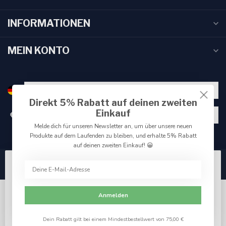
INFORMATIONEN
MEIN KONTO
Direkt 5% Rabatt auf deinen zweiten
Einkauf
€
Melde dich für unseren Newsletter an, um über unsere neuen
Produkte auf dem Laufenden zu bleiben, und erhalte 5% Rabatt
auf deinen zweiten Einkauf! 😀
Wir benutzen Cookies nur für interne Zwecke um den
Webshop zu verbessern. Akzeptieren Sie die
Verwendung von Cookies, um das beste Seitenerlebnis
Anmelden
zu erzielen.
Ja
Nein
Für weitere Informationen beachten Sie bitte unsere
Dein Rabatt gilt bei einem Mindestbestellwert von 75,00 €
© Copyright 2026 Reniers Fishing
Datenschutzerklärung. »