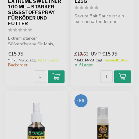
EXTREME SWEETNER
125G
100 ML – STARKER
SÜSSSTOFFSPRAY F
Sakura Bait Sauce ist ein
ÜR KÖDER UND F
extrem haftender und
UTTER
wirkungsvoller Lockstoff auf
Basi...
Extrem starker
Süßstoffspray für Mais,
Maden, Pellets und Futter.
€15,95
UVP
€15,95
€17,50
Sehr wirksam i...
* Inkl. MwSt. zzgl.
Versandkosten
* Inkl. MwSt. zzgl.
Versandkosten
Backorder
Auf Lager
-9%