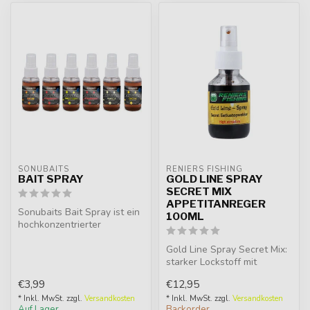
SONUBAITS
RENIERS FISHING
BAIT SPRAY
GOLD LINE SPRAY
SECRET MIX
APPETITANREGER
Sonubaits Bait Spray ist ein
100ML
hochkonzentrierter
Lockstoff für Hakenköder.
Erhöht...
Gold Line Spray Secret Mix:
starker Lockstoff mit
einzigartigem Duft. Ideal für
€3,99
€12,95
...
* Inkl. MwSt. zzgl.
Versandkosten
* Inkl. MwSt. zzgl.
Versandkosten
Auf Lager
Backorder