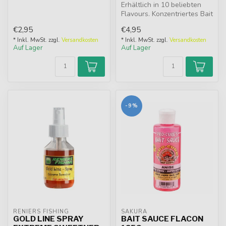
Köder. In 27...
Erhältlich in 10 beliebten
Flavours. Konzentriertes Bait
Spray, das stark an Hak...
€2,95
€4,95
* Inkl. MwSt. zzgl.
Versandkosten
* Inkl. MwSt. zzgl.
Versandkosten
Auf Lager
Auf Lager
-9%
RENIERS FISHING
SAKURA
GOLD LINE SPRAY
BAIT SAUCE FLACON