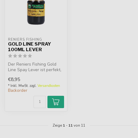
RENIERS FISHING
GOLD LINE SPRAY
100ML LEVER
Der Reniers Fishing Gold
Line Spay Lever ist perfekt,
um Ihrem Köder, Pellets, ...
€8,95
* Inkl. MwSt. zzgl.
Versandkosten
Backorder
Zeige
1
-
11
von 11