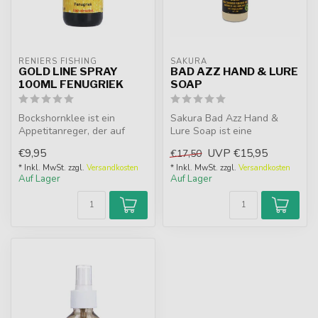
RENIERS FISHING
SAKURA
GOLD LINE SPRAY
BAD AZZ HAND & LURE
100ML FENUGRIEK
SOAP
Bockshornklee ist ein
Sakura Bad Azz Hand &
Appetitanreger, der auf
Lure Soap ist eine
lebenden Ködern, Pellets,
wasserfreie, biologisch
€9,95
UVP
€15,95
€17,50
Mais......
abbaubare Seife...
* Inkl. MwSt. zzgl.
Versandkosten
* Inkl. MwSt. zzgl.
Versandkosten
Auf Lager
Auf Lager