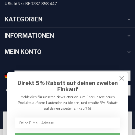
USt-IdNr.:
BE0787 858 447
KATEGORIEN
INFORMATIONEN
MEIN KONTO
Direkt 5% Rabatt auf deinen zweiten
Einkauf
€
Melde dich für unseren Newsletter an, um über unsere neuen
Produkte auf dem Laufenden zu bleiben, und erhalte 5% Rabatt
auf deinen zweiten Einkauf! 😀
Wir benutzen Cookies nur für interne Zwecke um den
Webshop zu verbessern. Akzeptieren Sie die
Verwendung von Cookies, um das beste Seitenerlebnis