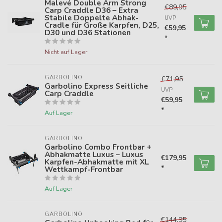
Malevé Double Arm Strong
€89,95
Carp Craddle D36 – Extra
Stabile Doppelte Abhak-
UVP
Cradle für Große Karpfen, D25,
€59,95
D30 und D36 Stationen
*
Nicht auf Lager
GARBOLINO
€71,95
Garbolino Express Seitliche
UVP
Carp Craddle
€59,95
*
Auf Lager
GARBOLINO
Garbolino Combo Frontbar +
Abhakmatte Luxus – Luxus
€179,95
Karpfen-Abhakmatte mit XL
*
Wettkampf-Frontbar
Auf Lager
GARBOLINO
€144,95