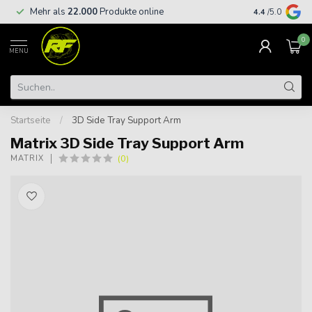
Kostenloser
Mehr als
22.000
Produkte online
4.4
/5.0
€
0
MENU
Startseite
/
3D Side Tray Support Arm
Matrix 3D Side Tray Support Arm
(0)
MATRIX