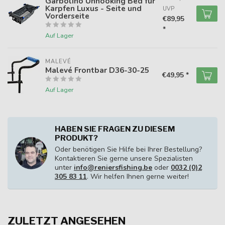
Garbolino Unhooking Bed für
Karpfen Luxus - Seite und
UVP
Vorderseite
€89,95
*
Auf Lager
MALEVÉ
Malevé Frontbar D36-30-25
€49,95 *
Auf Lager
HABEN SIE FRAGEN ZU DIESEM
PRODUKT?
Oder benötigen Sie Hilfe bei Ihrer Bestellung?
Kontaktieren Sie gerne unsere Spezialisten
unter
info@reniersfishing.be
oder
0032 (0)2
305 83 11
. Wir helfen Ihnen gerne weiter!
ZULETZT ANGESEHEN