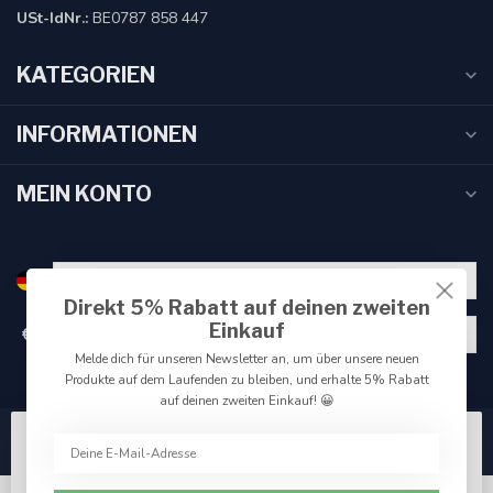
USt-IdNr.:
BE0787 858 447
KATEGORIEN
INFORMATIONEN
MEIN KONTO
Direkt 5% Rabatt auf deinen zweiten
Einkauf
€
Melde dich für unseren Newsletter an, um über unsere neuen
Produkte auf dem Laufenden zu bleiben, und erhalte 5% Rabatt
auf deinen zweiten Einkauf! 😀
Wir benutzen Cookies nur für interne Zwecke um den
Webshop zu verbessern. Akzeptieren Sie die