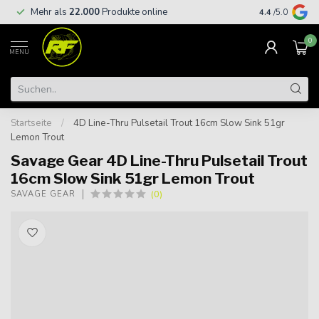
Kostenloser
Mehr als
22.000
Produkte online
4.4
/5.0
€
0
MENU
Startseite
/
4D Line-Thru Pulsetail Trout 16cm Slow Sink 51gr
Lemon Trout
Savage Gear 4D Line-Thru Pulsetail Trout
16cm Slow Sink 51gr Lemon Trout
(0)
SAVAGE GEAR