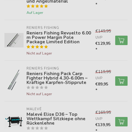
und Angelmaterial
*
Auf Lager
RENIERS FISHING
€149,95
Reniers Fishing Revuelto 6.00
m Power Margin Pole
UVP
Package Limited Edition
€129,95
*
Nicht auf Lager
RENIERS FISHING
€119,95
Reniers Fishing Pack Carp
Fighter Hybrid 4.30-6.00m –
UVP
Kräftige Karpfen-Stipprute
€89,95
*
Nicht auf Lager
MALEVÉ
€169,95
Malevé Elise D36 – Top
Wettkampf Sitzkiepe ohne
UVP
Rückenlehne
€139,95
*