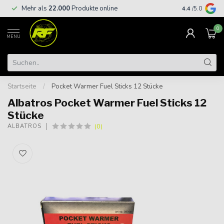
Kostenloser
Mehr als
22.000
Produkte online
4.4
/5.0
€
0
MENU
Startseite
/
Pocket Warmer Fuel Sticks 12 Stücke
Albatros Pocket Warmer Fuel Sticks 12
Stücke
(0)
ALBATROS