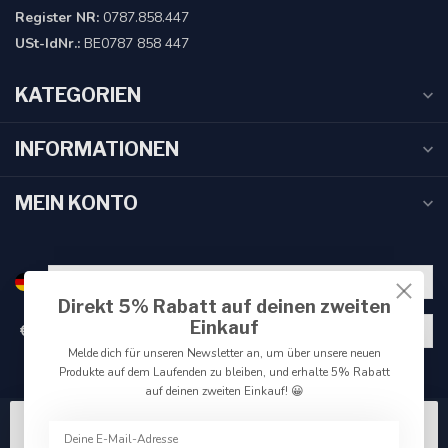
Register NR:
0787.858.447
USt-IdNr.:
BE0787 858 447
KATEGORIEN
INFORMATIONEN
MEIN KONTO
Direkt 5% Rabatt auf deinen zweiten
Einkauf
€
Melde dich für unseren Newsletter an, um über unsere neuen
Produkte auf dem Laufenden zu bleiben, und erhalte 5% Rabatt
auf deinen zweiten Einkauf! 😀
Wir benutzen Cookies nur für interne Zwecke um den