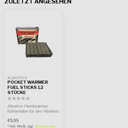
ZULETZT ANGESEHEN
ALBATROS
POCKET WARMER
FUEL STICKS 12
STÜCKE
Albatros Handwärmer
Kohlestäbe für den Albatros
Handwärmer. Indem Sie den
€5,95
Ko...
* Inkl. MwSt. zzgl.
Versandkosten