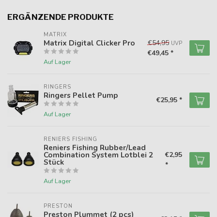
ERGÄNZENDE PRODUKTE
MATRIX
Matrix Digital Clicker Pro
€54,95
UVP
€49,45 *
Auf Lager
RINGERS
Ringers Pellet Pump
€25,95 *
Auf Lager
RENIERS FISHING
Reniers Fishing Rubber/Lead
Combination System Lotblei 2
€2,95
Stück
*
Auf Lager
PRESTON
Preston Plummet (2 pcs)