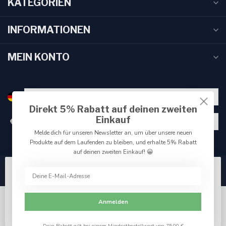
KATEGORIEN
INFORMATIONEN
MEIN KONTO
Direkt 5% Rabatt auf deinen zweiten
Einkauf
€
Melde dich für unseren Newsletter an, um über unsere neuen
Produkte auf dem Laufenden zu bleiben, und erhalte 5% Rabatt
auf deinen zweiten Einkauf! 😀
Wir benutzen Cookies nur für interne Zwecke um den
Webshop zu verbessern. Akzeptieren Sie die
Verwendung von Cookies, um das beste Seitenerlebnis
Anmelden
zu erzielen.
Ja
Nein
Für weitere Informationen beachten Sie bitte unsere
Dein Rabatt gilt bei einem Mindestbestellwert von 75,00 €