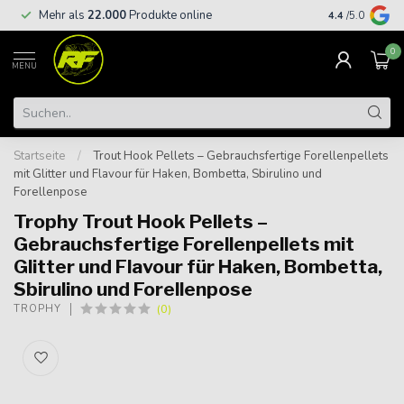
Kostenloser
Mehr als
22.000
Produkte online
4.4
/5.0
€
0
MENU
Startseite
/
Trout Hook Pellets – Gebrauchsfertige Forellenpellets
mit Glitter und Flavour für Haken, Bombetta, Sbirulino und
Forellenpose
Trophy Trout Hook Pellets –
Gebrauchsfertige Forellenpellets mit
Glitter und Flavour für Haken, Bombetta,
Sbirulino und Forellenpose
(0)
TROPHY