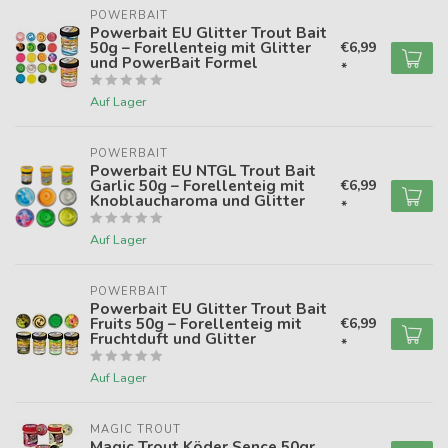
POWERBAIT
Powerbait EU Glitter Trout Bait
50g – Forellenteig mit Glitter
€6,99
und PowerBait Formel
*
Auf Lager
POWERBAIT
Powerbait EU NTGL Trout Bait
Garlic 50g – Forellenteig mit
€6,99
Knoblaucharoma und Glitter
*
Auf Lager
POWERBAIT
Powerbait EU Glitter Trout Bait
Fruits 50g – Forellenteig mit
€6,99
Fruchtduft und Glitter
*
Auf Lager
MAGIC TROUT
Magic Trout Köder Sence 50gr