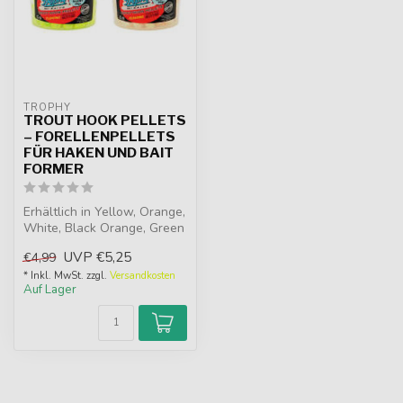
TROPHY
TROUT HOOK PELLETS
– FORELLENPELLETS
FÜR HAKEN UND BAIT
FORMER
Erhältlich in Yellow, Orange,
White, Black Orange, Green
und Multicolor. Fertige...
UVP
€5,25
€4,99
* Inkl. MwSt. zzgl.
Versandkosten
Auf Lager