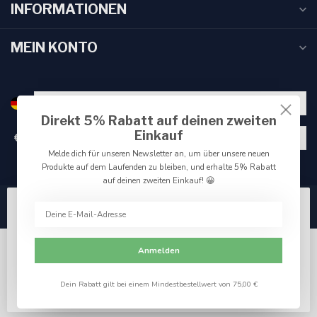
INFORMATIONEN
MEIN KONTO
Direkt 5% Rabatt auf deinen zweiten
Einkauf
€
Melde dich für unseren Newsletter an, um über unsere neuen
Produkte auf dem Laufenden zu bleiben, und erhalte 5% Rabatt
auf deinen zweiten Einkauf! 😀
Wir benutzen Cookies nur für interne Zwecke um den
Webshop zu verbessern. Akzeptieren Sie die
Verwendung von Cookies, um das beste Seitenerlebnis
Anmelden
zu erzielen.
Ja
Nein
Für weitere Informationen beachten Sie bitte unsere
Dein Rabatt gilt bei einem Mindestbestellwert von 75,00 €
© Copyright 2026 Reniers Fishing
Datenschutzerklärung. »