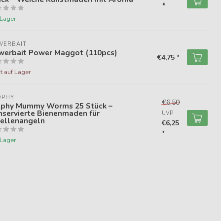
*
 Lager
WERBAIT
werbait Power Maggot (110pcs)
€4,75 *
t auf Lager
OPHY
€6,50
ophy Mummy Worms 25 Stück –
nservierte Bienenmaden für
UVP
rellenangeln
€6,25
*
 Lager