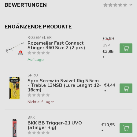
BEWERTUNGEN
ERGÄNZENDE PRODUKTE
ROZEMEIJER
€5,99
Rozemeijer Fast Connect
UVP
Stinger 360 Size 2 (2 pcs)
€3,95
*
Auf Lager
SPRO
Spro Screw in Swivel Rig 5.5cm
- Treble 13NSB (Lure Lenght 12-
€4,44
16cm)
*
Nicht auf Lager
BKK
BKK BB Trigger-21 UVO
€10,95
(Stinger Rig)
*