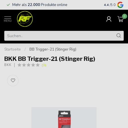
Kostenloser
Mehr als
22.000
Produkte online
4.4
/5.0
€
0
MENU
Startseite
/
BB Trigger-21 (Stinger Rig)
BKK BB Trigger-21 (Stinger Rig)
(0)
BKK