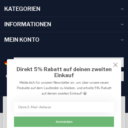
KATEGORIEN
INFORMATIONEN
MEIN KONTO
Direkt 5% Rabatt auf deinen zweiten
Einkauf
€
Melde dich für unseren Newsletter an, um über unsere neuen
Produkte auf dem Laufenden zu bleiben, und erhalte 5% Rabatt
auf deinen zweiten Einkauf! 😀
Wir benutzen Cookies nur für interne Zwecke um den
Webshop zu verbessern. Akzeptieren Sie die
Verwendung von Cookies, um das beste Seitenerlebnis
Anmelden
zu erzielen.
Ja
Nein