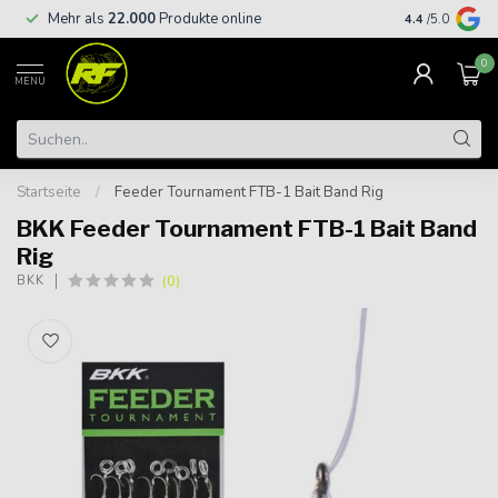
Kostenloser
Mehr als
22.000
Produkte online
4.4
/5.0
€
0
MENU
Startseite
/
Feeder Tournament FTB-1 Bait Band Rig
BKK Feeder Tournament FTB-1 Bait Band
Rig
(0)
BKK