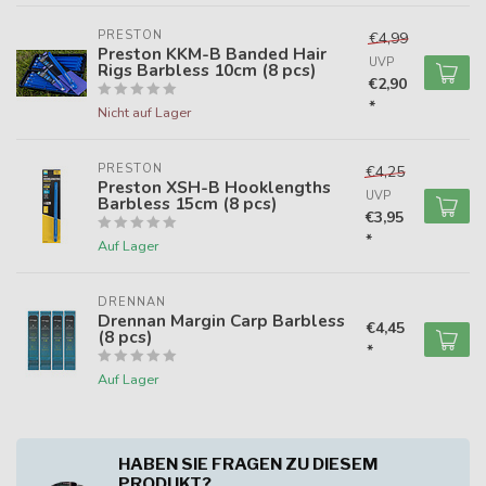
PRESTON
€4,99
Preston KKM-B Banded Hair
UVP
Rigs Barbless 10cm (8 pcs)
€2,90
*
Nicht auf Lager
PRESTON
€4,25
Preston XSH-B Hooklengths
UVP
Barbless 15cm (8 pcs)
€3,95
*
Auf Lager
DRENNAN
Drennan Margin Carp Barbless
€4,45
(8 pcs)
*
Auf Lager
HABEN SIE FRAGEN ZU DIESEM
PRODUKT?