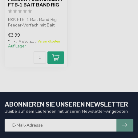
FTB-1 BAIT BAND RIG
BKK FTB-1 Bait Band Rig –
Feeder-Vorfach mit Bait
Band, japanischem
€3,99
Monofilament...
* Inkl. MwSt. zzgl.
Versandkosten
Auf Lager
ABONNIEREN SIE UNSEREN NEWSLETTER
Bleibe auf dem Laufenden mit unseren Newsletter-Angeboten