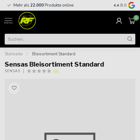
Kostenloser
Mehr als
22.000
Produkte online
4.4
/5.0
€
0
MENU
Startseite
/
Bleisortiment Standard
Sensas Bleisortiment Standard
(0)
SENSAS