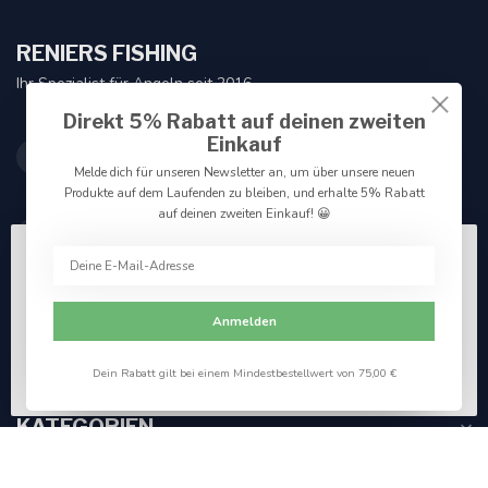
RENIERS FISHING
Ihr Spezialist für Angeln seit 2016
Direkt 5% Rabatt auf deinen zweiten
Duisburgsesteenweg 70
Einkauf
3090 Overijse
Melde dich für unseren Newsletter an, um über unsere neuen
België
Produkte auf dem Laufenden zu bleiben, und erhalte 5% Rabatt
auf deinen zweiten Einkauf! 😀
0032 (0)2 305 83 11
Wir benutzen Cookies nur für interne Zwecke um den
Webshop zu verbessern. Akzeptieren Sie die
info@reniersfishing.be
Verwendung von Cookies, um das beste Seitenerlebnis
Anmelden
zu erzielen.
Ja
Nein
Register NR:
0787.858.447
Für weitere Informationen beachten Sie bitte unsere
USt-IdNr.:
BE0787 858 447
Dein Rabatt gilt bei einem Mindestbestellwert von 75,00 €
Datenschutzerklärung. »
KATEGORIEN
INFORMATIONEN