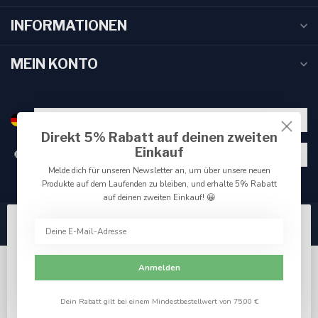
INFORMATIONEN
MEIN KONTO
Direkt 5% Rabatt auf deinen zweiten
Einkauf
€
Melde dich für unseren Newsletter an, um über unsere neuen
Produkte auf dem Laufenden zu bleiben, und erhalte 5% Rabatt
auf deinen zweiten Einkauf! 😀
Wir benutzen Cookies nur für interne Zwecke um den
Webshop zu verbessern. Akzeptieren Sie die
Verwendung von Cookies, um das beste Seitenerlebnis
Anmelden
zu erzielen.
Ja
Nein
Für weitere Informationen beachten Sie bitte unsere
Dein Rabatt gilt bei einem Mindestbestellwert von 75,00 €
© Copyright 2026 Reniers Fishing
Datenschutzerklärung. »