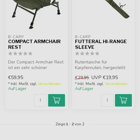
B-CARP
B-CARP
COMPACT ARMCHAIR
FUTTERAL HI-RANGE
REST
SLEEVE
Der Compact Armchair Rest
Rutentasche für
ist ein sehr schöner
Karpfenruten, hergestellt
Angelstuhl zu einem sehr
aus 1800D Nylon und einem
€59,95
UVP
€19,95
€29,95
schöne...
reißfesten ...
* Inkl. MwSt. zzgl.
Versandkosten
* Inkl. MwSt. zzgl.
Versandkosten
Auf Lager
Auf Lager
Zeige
1
-
2
von 2