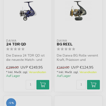
DAIWA
DAIWA
24 TDR QD
BG REEL
Die Daiwa 24 TDR QD ist
Die Daiwa BG Rolle vereint
die neueste Match- und
Kraft, Präzision und
Feederrolle mit Airdrive
Haltbarkeit. Mit
UVP
€249,95
UVP
€124,95
€299,00
€162,00
Design. ...
Aluminiumgehäus...
* Inkl. MwSt. zzgl.
Versandkosten
* Inkl. MwSt. zzgl.
Versandkosten
Auf Lager
Auf Lager
-5%