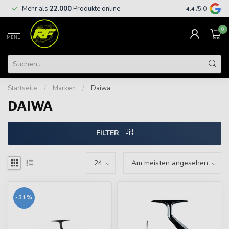
Kostenloser
Mehr als
22.000
Produkte online
4.4
/5.0
€
0
MENU
Startseite
/
Marken
/
Daiwa
DAIWA
FILTER
-31%