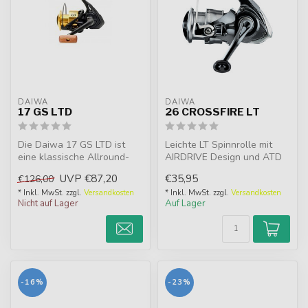
DAIWA
DAIWA
17 GS LTD
26 CROSSFIRE LT
Die Daiwa 17 GS LTD ist
Leichte LT Spinnrolle mit
eine klassische Allround-
AIRDRIVE Design und ATD
Rolle mit moderner Technik.
Type-L Bremse.
UVP
€87,20
€35,95
€126,00
Ide...
* Inkl. MwSt. zzgl.
Versandkosten
* Inkl. MwSt. zzgl.
Versandkosten
Nicht auf Lager
Auf Lager
-16%
-23%