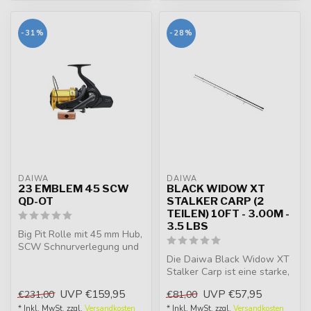
-31%
-28%
DAIWA
DAIWA
23 EMBLEM 45 SCW
BLACK WIDOW XT
QD-OT
STALKER CARP (2
TEILEN) 10FT - 3.00M -
3.5 LBS
Big Pit Rolle mit 45 mm Hub,
SCW Schnurverlegung und
QDM Bremse. Neue schnell
Die Daiwa Black Widow XT
kl...
Stalker Carp ist eine starke,
schlanke und perfekt ausb...
UVP
€159,95
UVP
€57,95
€231,00
€81,00
* Inkl. MwSt. zzgl.
Versandkosten
* Inkl. MwSt. zzgl.
Versandkosten