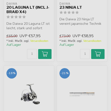
DAIWA
DAIWA
20 LAGUNA LT (INCL J-
23 NINJA LT
BRAID X4)
Die Daiwa 23 Ninja LT
Die Daiwa 20 Laguna LT ist
vereint japanische Technik
leicht, stark und sofort
mit starkem Preis-Leistungs-
einsatzbereit. Mit J-Braid X...
Ver...
UVP
€57,95
UVP
€58,95
€65,00
€73,00
* Inkl. MwSt. zzgl.
Versandkosten
* Inkl. MwSt. zzgl.
Versandkosten
Auf Lager
Auf Lager
-19%
-21%