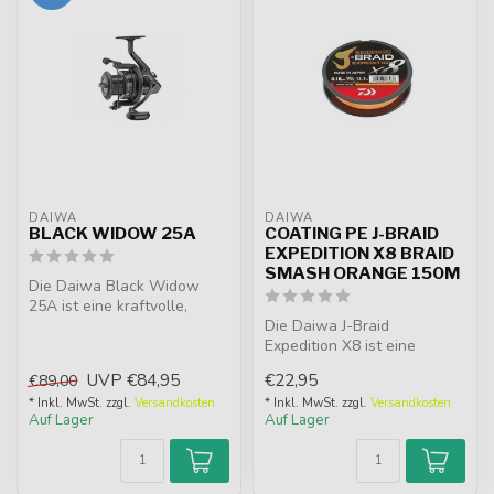
DAIWA
DAIWA
BLACK WIDOW 25A
COATING PE J-BRAID
EXPEDITION X8 BRAID
SMASH ORANGE 150M
Die Daiwa Black Widow
25A ist eine kraftvolle,
robuste Karpfenrolle mit 25
Die Daiwa J-Braid
mm Sp...
Expedition X8 ist eine
hochwertige geflochtene
UVP
€84,95
€22,95
€89,00
Schnur mit Sili...
* Inkl. MwSt. zzgl.
Versandkosten
* Inkl. MwSt. zzgl.
Versandkosten
Auf Lager
Auf Lager