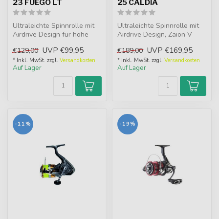
23 FUEGO LT
25 CALDIA
Ultraleichte Spinnrolle mit
Ultraleichte Spinnrolle mit
Airdrive Design für hohe
Airdrive Design, Zaion V
Sensibilität und Kontrolle....
Monocoque und Tough
UVP
€99,95
UVP
€169,95
€129,00
€189,00
Digigea...
* Inkl. MwSt. zzgl.
Versandkosten
* Inkl. MwSt. zzgl.
Versandkosten
Auf Lager
Auf Lager
-11%
-19%