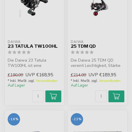
DAIWA
DAIWA
23 TATULA TW100HL
25 TDM QD
Die Daiwa 23 Tatula
Die Daiwa 25 TDM QD
TW100HL ist eine
vereint Leichtigkeit, Stärke
vielseitige Baitcaster mit
und Präzision. Das Airdrive
UVP
€168,95
UVP
€189,95
€190,00
€214,00
Hyperdrive Desig...
Des...
* Inkl. MwSt. zzgl.
Versandkosten
* Inkl. MwSt. zzgl.
Versandkosten
Auf Lager
Auf Lager
-16%
-23%