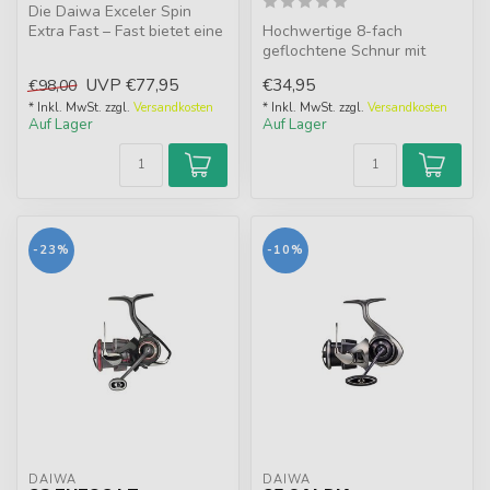
Die Daiwa Exceler Spin
Extra Fast – Fast bietet eine
Hochwertige 8-fach
schnelle Aktion, hohe
geflochtene Schnur mit
Rückg...
verbesserter
UVP
€77,95
€34,95
€98,00
Silikonbeschichtung. Weni...
* Inkl. MwSt. zzgl.
Versandkosten
* Inkl. MwSt. zzgl.
Versandkosten
Auf Lager
Auf Lager
-23%
-10%
DAIWA
DAIWA