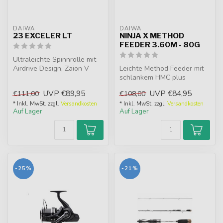
DAIWA
DAIWA
23 EXCELER LT
NINJA X METHOD
FEEDER 3.60M - 80G
Ultraleichte Spinnrolle mit
Airdrive Design, Zaion V
Leichte Method Feeder mit
Gehäuse und Tough
schlankem HMC plus
Digigear....
Carbon Blank fuer weite,
UVP
€89,95
UVP
€84,95
€111,00
€108,00
praezise W...
* Inkl. MwSt. zzgl.
Versandkosten
* Inkl. MwSt. zzgl.
Versandkosten
Auf Lager
Auf Lager
-25%
-21%