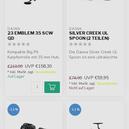
DAIWA
DAIWA
23 EMBLEM 35 SCW
SILVER CREEK UL
QD
SPOON (2 TEILEN)
Kompakte Big Pit
Die Daiwa Silver Creek UL
Karpfenrolle mit 35 mm Hub,
Spoon ist eine ultraleichte
SCW Schnurverlegung und
Forellenrute mit voll para...
UVP
€158,30
€210,00
präziser QD...
* Inkl. MwSt. zzgl.
Versandkosten
Auf Lager
UVP
€59,95
€76,00
* Inkl. MwSt. zzgl.
Versandkosten
Nicht auf Lager
-11%
-11%