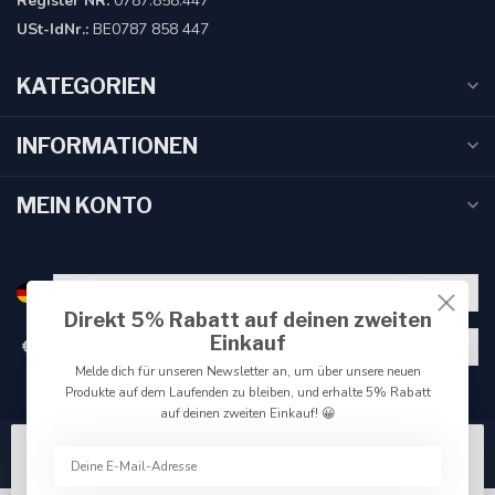
Register NR:
0787.858.447
USt-IdNr.:
BE0787 858 447
KATEGORIEN
INFORMATIONEN
MEIN KONTO
Direkt 5% Rabatt auf deinen zweiten
Einkauf
€
Melde dich für unseren Newsletter an, um über unsere neuen
Produkte auf dem Laufenden zu bleiben, und erhalte 5% Rabatt
auf deinen zweiten Einkauf! 😀
Wir benutzen Cookies nur für interne Zwecke um den
Webshop zu verbessern. Akzeptieren Sie die