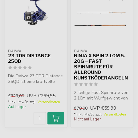
DAIWA
DAIWA
23 TDR DISTANCE
NINJA X SPIN 2.10M 5-
25QD
20G – FAST
SPINNRUTE FÜR
ALLROUND
Die Daiwa 23 TDR Distance
KUNSTKÖDERANGELN
25QD ist eine kraftvolle
Feederrolle mit 25mm
Spulenhu...
2-teilige Fast Spinnrute von
UVP
€269,95
€323,00
2.10m mit Wurfgewicht von
* Inkl. MwSt. zzgl.
Versandkosten
5-20g. Ideal für Softbait...
Auf Lager
UVP
€59,90
€78,00
* Inkl. MwSt. zzgl.
Versandkosten
Nicht auf Lager