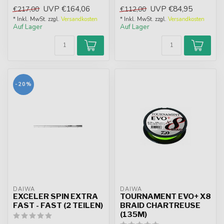
Schnurverlegung und fein
seidenweichen Lauf,
UVP
€164,06
UVP
€84,95
€217,00
€112,00
dosierbarer QD...
Airdriv...
* Inkl. MwSt. zzgl.
Versandkosten
* Inkl. MwSt. zzgl.
Versandkosten
Auf Lager
Auf Lager
-20%
DAIWA
DAIWA
EXCELER SPIN EXTRA
TOURNAMENT EVO+ X8
FAST - FAST (2 TEILEN)
BRAID CHARTREUSE
(135M)