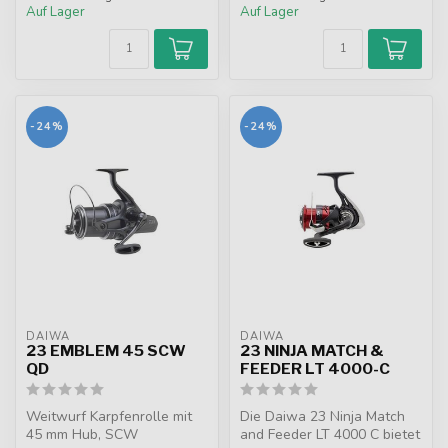
Auf Lager
Auf Lager
-24%
-24%
DAIWA
DAIWA
23 EMBLEM 45 SCW
23 NINJA MATCH &
QD
FEEDER LT 4000-C
Weitwurf Karpfenrolle mit
Die Daiwa 23 Ninja Match
45 mm Hub, SCW
and Feeder LT 4000 C bietet